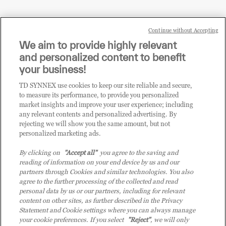
Continue without Accepting
Sei un rivenditore di tecnologia e desideri acquistare
We aim to provide highly relevant
i prodotti o le soluzioni trattate sul blog?
and personalized content to benefit
CLICCA QUI E DIVENTA
your business!
CLIENTE TD SYNNEX
TD SYNNEX use cookies to keep our site reliable and secure,
to measure its performance, to provide you personalized
market insights and improve your user experience; including
any relevant contents and personalized advertising. By
rejecting we will show you the same amount, but not
personalized marketing ads.
By clicking on
"Accept all"
you agree to the saving and
reading of information on your end device by us and our
partners through Cookies and similar technologies. You also
agree to the further processing of the collected and read
personal data by us or our partners, including for relevant
content on other sites, as further described in the Privacy
Statement and Cookie settings where you can always manage
your cookie preferences. If you select
"Reject"
, we will only
© 2026 TD SYNNEX Italy S.r.l. - Sede legale: via Luigi Russolo 9, 20138 Milano