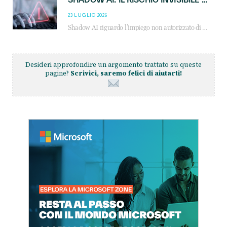
23 LUGLIO 2026
Shadow AI riguardo l’impiego non autorizzato di sistemi AI all’interno dell’azienda. E’ una pratica che si diffonde a partire dai dipendenti fino ai dirigenti e mette a repentaglio la cybersecurity, con costi più elevati per le organizzazioni. Due recenti report illustrano il fenomeno e forniscono dati in merito
Desideri approfondire un argomento trattato su queste
pagine?
Scrivici, saremo felici di aiutarti!