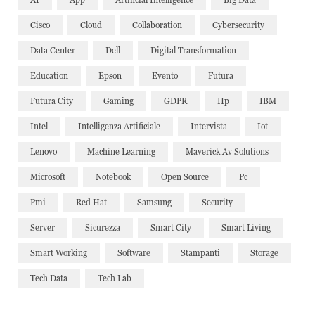
Cisco
Cloud
Collaboration
Cybersecurity
Data Center
Dell
Digital Transformation
Education
Epson
Evento
Futura
Futura City
Gaming
GDPR
Hp
IBM
Intel
Intelligenza Artificiale
Intervista
Iot
Lenovo
Machine Learning
Maverick Av Solutions
Microsoft
Notebook
Open Source
Pc
Pmi
Red Hat
Samsung
Security
Server
Sicurezza
Smart City
Smart Living
Smart Working
Software
Stampanti
Storage
Tech Data
Tech Lab