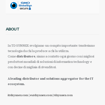
ABOUT
In TD SYNNEX svolgiamo un compito importante: trasferiamo
tecnologia da chi la produce a chi la utilizza.
Come
distributore
, siamo a contatto ogni giorno con i migliori
produttori mondiali di soluzioni di information technology e
con decine di migliaia di rivenditori.
A leading distributor and solutions aggregator for the IT
ecosystem.
it.tdsynnex.com
|
eu.tdsynnex.com
|
tdsynnex.com