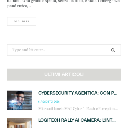
italiano. Una grande spinta, senza dubbio, è stata l’emergenza
pandemica,…
LEGGI DI PIÙ
Search
for:
ULTIMI ARTICOLI
CYBERSECURITY AGENTICA: CON PERCEPTION E MAI-CYBER-1-FLASH MICROSOFT APRE NUOVI SERVIZI PER IL CANALE
6 AGOSTO 2026
Microsoft lancia MAI-Cyber-1-Flash e Perception: cybersecurity agentica in preview dal 3 novembre. Cosa cambia per MSP, system integrator e reseller.
LOGITECH RALLY AI CAMERA: L’INTELLIGENZA ARTIFICIALE ENTRA NELLE SALE RIUNIONI DI NUOVA GENERAZIONE