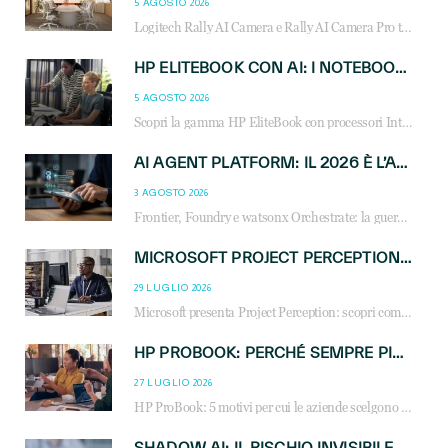
5 AGOSTO 2026
Logitech Rally AI Camera e Rally AI Camera Pro trasformano gli spazi di collaborazione con AI, inquadratura intelligente, multi-camera e gestione avanzata dei meeting ibridi.
HP ELITEBOOK CON AI: I NOTEBOOK BUSINESS INTELLIGENTI CHE TRASFORMANO PRODUTTIVITÀ, SICUREZZA E LAVORO IBRIDO
5 AGOSTO 2026
Scopri la gamma HP EliteBook con processori Intel® Core™ Ultra e AMD Ryzen™ AI. Notebook business progettati per aumentare la produttività, migliorare la collaborazione e garantire sicurezza avanzata in ufficio e in mobilità.
AI AGENT PLATFORM: IL 2026 È L’ANNO DEL «SISTEMA OPERATIVO» PER GLI AGENTI AZIENDALI
3 AGOSTO 2026
Frontier, Foundry e watsonx Orchestrate: la guerra delle piattaforme AI agent ridisegna il mercato IT. Cosa cambia per reseller, MSP e system integrator.
MICROSOFT PROJECT PERCEPTION: COME GLI AGENTI AI CAMBIERANNO SOC, CYBERSECURITY E SERVIZI MSP
29 LUGLIO 2026
Microsoft presenta Project Perception: scopri come gli agenti AI possono trasformare cybersecurity, SOC e servizi gestiti degli MSP.
HP PROBOOK: PERCHÉ SEMPRE PIÙ AZIENDE SCELGONO NOTEBOOK PROGETTATI PER IL LAVORO MODERNO
27 LUGLIO 2026
HP ProBook: 5 motivi per cui le aziende scelgono i notebook business HP per migliorare produttività, sicurezza e gestione dell’AI.
SHADOW AI: IL RISCHIO INVISIBILE CHE LE AZIENDE POSSONO GOVERNARE