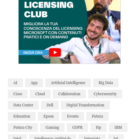
AI
App
Artificial Intelligence
Big Data
Cisco
Cloud
Collaboration
Cybersecurity
Data Center
Dell
Digital Transformation
Education
Epson
Evento
Futura
Futura City
Gaming
GDPR
Hp
IBM
Intel
Intelligenza Artificiale
Intervista
Iot