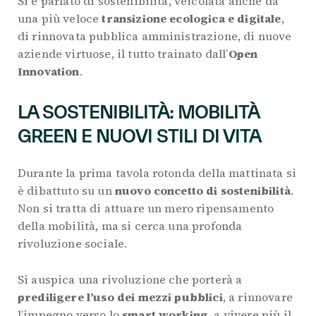
Si è parlato di sostenibilità, veicolata anche da
una più veloce
transizione ecologica e digitale
,
di rinnovata pubblica amministrazione, di nuove
aziende virtuose, il tutto trainato dall’
Open
Innovation
.
LA SOSTENIBILITÀ: MOBILITÀ
GREEN E NUOVI STILI DI VITA
Durante la prima tavola rotonda della mattinata si
è dibattuto su un
nuovo concetto di sostenibilità
.
Non si tratta di attuare un mero ripensamento
della mobilità, ma si cerca una profonda
rivoluzione sociale.
Si auspica una rivoluzione che porterà a
prediligere l’uso dei mezzi pubblici
, a rinnovare
l’impegno verso lo
smart working
, a vivere più il