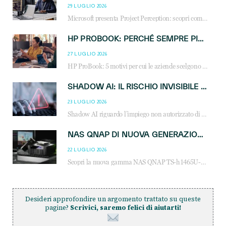
29 LUGLIO 2026
Microsoft presenta Project Perception: scopri come gli agenti AI possono trasformare cybersecurity, SOC e servizi gestiti degli MSP.
HP PROBOOK: PERCHÉ SEMPRE PIÙ AZIENDE SCELGONO NOTEBOOK PROGETTATI PER IL LAVORO MODERNO
27 LUGLIO 2026
HP ProBook: 5 motivi per cui le aziende scelgono i notebook business HP per migliorare produttività, sicurezza e gestione dell’AI.
SHADOW AI: IL RISCHIO INVISIBILE CHE LE AZIENDE POSSONO GOVERNARE
23 LUGLIO 2026
Shadow AI riguardo l’impiego non autorizzato di sistemi AI all’interno dell’azienda. E’ una pratica che si diffonde a partire dai dipendenti fino ai dirigenti e mette a repentaglio la cybersecurity, con costi più elevati per le organizzazioni. Due recenti report illustrano il fenomeno e forniscono dati in merito
NAS QNAP DI NUOVA GENERAZIONE: PIÙ PRESTAZIONI, SCALABILITÀ E PROTEZIONE DEI DATI PER LE INFRASTRUTTURE IT MODERNE
22 LUGLIO 2026
Scopri la nuova gamma NAS QNAP TS-h1465U-RP, TS-h1065eU e TS-h665U: storage aziendale con ZFS, DDR5, E1.S NVMe e connettività 2.5GbE per backup, virtualizzazione e cybersecurity.
Desideri approfondire un argomento trattato su queste
pagine?
Scrivici, saremo felici di aiutarti!