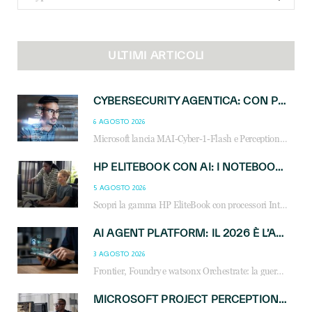
for:
ULTIMI ARTICOLI
CYBERSECURITY AGENTICA: CON PERCEPTION E MAI-CYBER-1-FLASH MICROSOFT APRE NUOVI SERVIZI PER IL CANALE
6 AGOSTO 2026
Microsoft lancia MAI-Cyber-1-Flash e Perception: cybersecurity agentica in preview dal 3 novembre. Cosa cambia per MSP, system integrator e reseller.
HP ELITEBOOK CON AI: I NOTEBOOK BUSINESS INTELLIGENTI CHE TRASFORMANO PRODUTTIVITÀ, SICUREZZA E LAVORO IBRIDO
5 AGOSTO 2026
Scopri la gamma HP EliteBook con processori Intel® Core™ Ultra e AMD Ryzen™ AI. Notebook business progettati per aumentare la produttività, migliorare la collaborazione e garantire sicurezza avanzata in ufficio e in mobilità.
AI AGENT PLATFORM: IL 2026 È L’ANNO DEL «SISTEMA OPERATIVO» PER GLI AGENTI AZIENDALI
3 AGOSTO 2026
Frontier, Foundry e watsonx Orchestrate: la guerra delle piattaforme AI agent ridisegna il mercato IT. Cosa cambia per reseller, MSP e system integrator.
MICROSOFT PROJECT PERCEPTION: COME GLI AGENTI AI CAMBIERANNO SOC, CYBERSECURITY E SERVIZI MSP