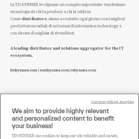
In TD SYNNEX svolgiamo un compito importante: trasferiamo
tecnologia da chi la produce a chi la utilizza.
Come
distributore
, siamo a contatto ogni giorno con i migliori
produttori mondiali di soluzioni di information technology e
con decine di migliaia di rivenditori.
A leading distributor and solutions aggregator for the IT
ecosystem.
it.tdsynnex.com
|
eu.tdsynnex.com
|
tdsynnex.com
Continue without Accepting
Sei un rivenditore di tecnologia e desideri acquistare
We aim to provide highly relevant
i prodotti o le soluzioni trattate sul blog?
and personalized content to benefit
CLICCA QUI E DIVENTA
your business!
CLIENTE TD SYNNEX
TD SYNNEX use cookies to keep our site reliable and secure,