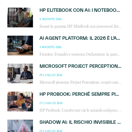
HP ELITEBOOK CON AI: I NOTEBOOK BUSINESS INTELLIGENTI CHE TRASFORMANO PRODUTTIVITÀ, SICUREZZA E LAVORO IBRIDO
5 AGOSTO 2026
Scopri la gamma HP EliteBook con processori Intel® Core™ Ultra e AMD Ryzen™ AI. Notebook business progettati per aumentare la produttività, migliorare la collaborazione e garantire sicurezza avanzata in ufficio e in mobilità.
AI AGENT PLATFORM: IL 2026 È L’ANNO DEL «SISTEMA OPERATIVO» PER GLI AGENTI AZIENDALI
3 AGOSTO 2026
Frontier, Foundry e watsonx Orchestrate: la guerra delle piattaforme AI agent ridisegna il mercato IT. Cosa cambia per reseller, MSP e system integrator.
MICROSOFT PROJECT PERCEPTION: COME GLI AGENTI AI CAMBIERANNO SOC, CYBERSECURITY E SERVIZI MSP
29 LUGLIO 2026
Microsoft presenta Project Perception: scopri come gli agenti AI possono trasformare cybersecurity, SOC e servizi gestiti degli MSP.
HP PROBOOK: PERCHÉ SEMPRE PIÙ AZIENDE SCELGONO NOTEBOOK PROGETTATI PER IL LAVORO MODERNO
27 LUGLIO 2026
HP ProBook: 5 motivi per cui le aziende scelgono i notebook business HP per migliorare produttività, sicurezza e gestione dell’AI.
SHADOW AI: IL RISCHIO INVISIBILE CHE LE AZIENDE POSSONO GOVERNARE
23 LUGLIO 2026