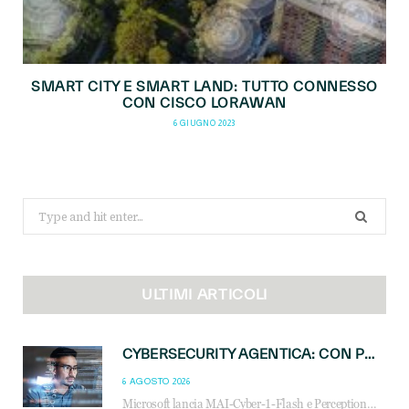
SMART CITY E SMART LAND: TUTTO CONNESSO
CON CISCO LORAWAN
6 GIUGNO 2023
Search
for:
ULTIMI ARTICOLI
CYBERSECURITY AGENTICA: CON PERCEPTION E MAI-CYBER-1-FLASH MICROSOFT APRE NUOVI SERVIZI PER IL CANALE
6 AGOSTO 2026
Microsoft lancia MAI-Cyber-1-Flash e Perception: cybersecurity agentica in preview dal 3 novembre. Cosa cambia per MSP, system integrator e reseller.