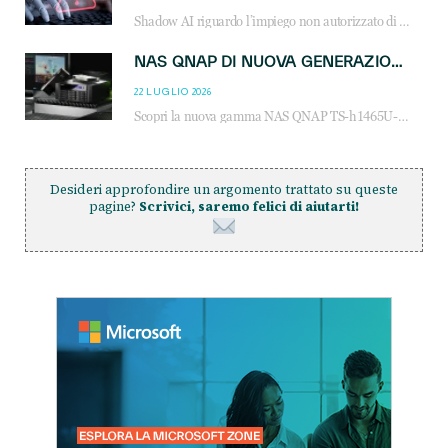
Shadow AI riguardo l’impiego non autorizzato di sistemi AI all’interno dell’azienda. E’ una pratica che si diffonde a partire dai dipendenti fino ai dirigenti e mette a repentaglio la cybersecurity, con costi più elevati per le organizzazioni. Due recenti report illustrano il fenomeno e forniscono dati in merito
NAS QNAP DI NUOVA GENERAZIONE: PIÙ PRESTAZIONI, SCALABILITÀ E PROTEZIONE DEI DATI PER LE INFRASTRUTTURE IT MODERNE
22 LUGLIO 2026
Scopri la nuova gamma NAS QNAP TS-h1465U-RP, TS-h1065eU e TS-h665U: storage aziendale con ZFS, DDR5, E1.S NVMe e connettività 2.5GbE per backup, virtualizzazione e cybersecurity.
Desideri approfondire un argomento trattato su queste
pagine?
Scrivici, saremo felici di aiutarti!