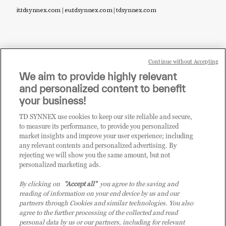
it.tdsynnex.com
|
eu.tdsynnex.com
|
tdsynnex.com
Continue without Accepting
Sei un rivenditore di tecnologia e desideri acquistare
We aim to provide highly relevant
i prodotti o le soluzioni trattate sul blog?
and personalized content to benefit
CLICCA QUI E DIVENTA
your business!
CLIENTE TD SYNNEX
TD SYNNEX use cookies to keep our site reliable and secure,
to measure its performance, to provide you personalized
market insights and improve your user experience; including
any relevant contents and personalized advertising. By
rejecting we will show you the same amount, but not
personalized marketing ads.
By clicking on
"Accept all"
you agree to the saving and
reading of information on your end device by us and our
partners through Cookies and similar technologies. You also
agree to the further processing of the collected and read
personal data by us or our partners, including for relevant