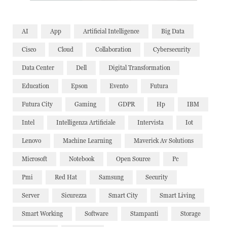
AI
App
Artificial Intelligence
Big Data
Cisco
Cloud
Collaboration
Cybersecurity
Data Center
Dell
Digital Transformation
Education
Epson
Evento
Futura
Futura City
Gaming
GDPR
Hp
IBM
Intel
Intelligenza Artificiale
Intervista
Iot
Lenovo
Machine Learning
Maverick Av Solutions
Microsoft
Notebook
Open Source
Pc
Pmi
Red Hat
Samsung
Security
Server
Sicurezza
Smart City
Smart Living
Smart Working
Software
Stampanti
Storage