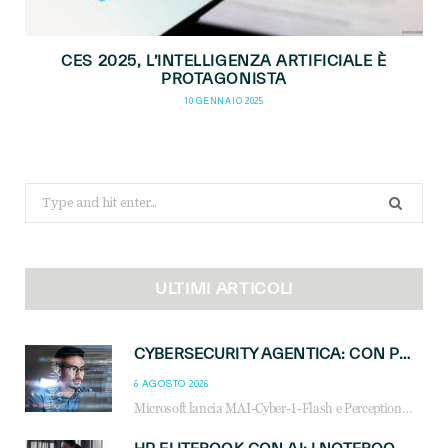
CES 2025, L’INTELLIGENZA ARTIFICIALE È
PROTAGONISTA
10 GENNAIO 2025
Search
for:
ULTIMI ARTICOLI
CYBERSECURITY AGENTICA: CON PERCEPTION E MAI-CYBER-1-FLASH MICROSOFT APRE NUOVI SERVIZI PER IL CANALE
6 AGOSTO 2026
Microsoft lancia MAI-Cyber-1-Flash e Perception: cybersecurity agentica in preview dal 3 novembre. Cosa cambia per MSP, system integrator e reseller.