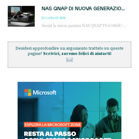
NAS QNAP DI NUOVA GENERAZIONE: PIÙ PRESTAZIONI, SCALABILITÀ E PROTEZIONE DEI DATI PER LE INFRASTRUTTURE IT MODERNE
22 LUGLIO 2026
Scopri la nuova gamma NAS QNAP TS-h1465U-RP, TS-h1065eU e TS-h665U: storage aziendale con ZFS, DDR5, E1.S NVMe e connettività 2.5GbE per backup, virtualizzazione e cybersecurity.
Desideri approfondire un argomento trattato su queste
pagine?
Scrivici, saremo felici di aiutarti!