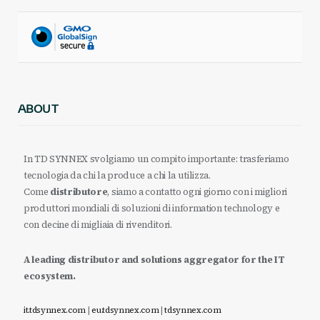
ABOUT
In TD SYNNEX svolgiamo un compito importante: trasferiamo
tecnologia da chi la produce a chi la utilizza.
Come
distributore
, siamo a contatto ogni giorno con i migliori
produttori mondiali di soluzioni di information technology e
con decine di migliaia di rivenditori.
A leading distributor and solutions aggregator for the IT
ecosystem.
it.tdsynnex.com
|
eu.tdsynnex.com
|
tdsynnex.com