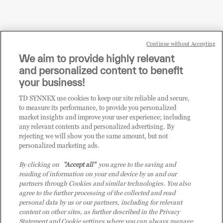
Continue without Accepting
Sei un rivenditore di tecnologia e desideri acquistare
We aim to provide highly relevant
i prodotti o le soluzioni trattate sul blog?
and personalized content to benefit
CLICCA QUI E DIVENTA
your business!
CLIENTE TD SYNNEX
TD SYNNEX use cookies to keep our site reliable and secure,
to measure its performance, to provide you personalized
market insights and improve your user experience; including
any relevant contents and personalized advertising. By
rejecting we will show you the same amount, but not
personalized marketing ads.
By clicking on
"Accept all"
you agree to the saving and
reading of information on your end device by us and our
partners through Cookies and similar technologies. You also
agree to the further processing of the collected and read
personal data by us or our partners, including for relevant
content on other sites, as further described in the Privacy
Statement and Cookie settings where you can always manage