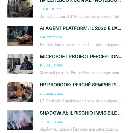
HP ELITEBOOK CON AI: I NOTEBOOK BUSINESS INTELLIGENTI CHE TRASFORMANO PRODUTTIVITÀ, SICUREZZA E LAVORO IBRIDO
5 AGOSTO 2026
Scopri la gamma HP EliteBook con processori Intel® Core™ Ultra e AMD Ryzen™ AI. Notebook business progettati per aumentare la produttività, migliorare la collaborazione e garantire sicurezza avanzata in ufficio e in mobilità.
AI AGENT PLATFORM: IL 2026 È L’ANNO DEL «SISTEMA OPERATIVO» PER GLI AGENTI AZIENDALI
3 AGOSTO 2026
Frontier, Foundry e watsonx Orchestrate: la guerra delle piattaforme AI agent ridisegna il mercato IT. Cosa cambia per reseller, MSP e system integrator.
MICROSOFT PROJECT PERCEPTION: COME GLI AGENTI AI CAMBIERANNO SOC, CYBERSECURITY E SERVIZI MSP
29 LUGLIO 2026
Microsoft presenta Project Perception: scopri come gli agenti AI possono trasformare cybersecurity, SOC e servizi gestiti degli MSP.
HP PROBOOK: PERCHÉ SEMPRE PIÙ AZIENDE SCELGONO NOTEBOOK PROGETTATI PER IL LAVORO MODERNO
27 LUGLIO 2026
HP ProBook: 5 motivi per cui le aziende scelgono i notebook business HP per migliorare produttività, sicurezza e gestione dell’AI.
SHADOW AI: IL RISCHIO INVISIBILE CHE LE AZIENDE POSSONO GOVERNARE
23 LUGLIO 2026
Shadow AI riguardo l’impiego non autorizzato di sistemi AI all’interno dell’azienda. E’ una pratica che si diffonde a partire dai dipendenti fino ai dirigenti e mette a repentaglio la cybersecurity, con costi più elevati per le organizzazioni. Due recenti report illustrano il fenomeno e forniscono dati in merito