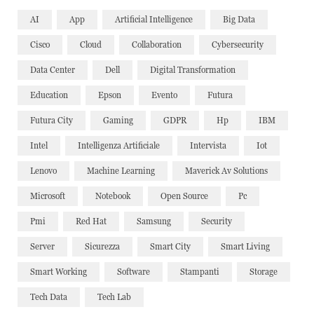
AI
App
Artificial Intelligence
Big Data
Cisco
Cloud
Collaboration
Cybersecurity
Data Center
Dell
Digital Transformation
Education
Epson
Evento
Futura
Futura City
Gaming
GDPR
Hp
IBM
Intel
Intelligenza Artificiale
Intervista
Iot
Lenovo
Machine Learning
Maverick Av Solutions
Microsoft
Notebook
Open Source
Pc
Pmi
Red Hat
Samsung
Security
Server
Sicurezza
Smart City
Smart Living
Smart Working
Software
Stampanti
Storage
Tech Data
Tech Lab