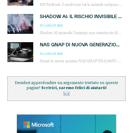
HP ProBook: 5 motivi per cui le aziende scelgono i notebook business HP per migliorare produttività, sicurezza e gestione dell’AI.
SHADOW AI: IL RISCHIO INVISIBILE CHE LE AZIENDE POSSONO GOVERNARE
23 LUGLIO 2026
Shadow AI riguardo l’impiego non autorizzato di sistemi AI all’interno dell’azienda. E’ una pratica che si diffonde a partire dai dipendenti fino ai dirigenti e mette a repentaglio la cybersecurity, con costi più elevati per le organizzazioni. Due recenti report illustrano il fenomeno e forniscono dati in merito
NAS QNAP DI NUOVA GENERAZIONE: PIÙ PRESTAZIONI, SCALABILITÀ E PROTEZIONE DEI DATI PER LE INFRASTRUTTURE IT MODERNE
22 LUGLIO 2026
Scopri la nuova gamma NAS QNAP TS-h1465U-RP, TS-h1065eU e TS-h665U: storage aziendale con ZFS, DDR5, E1.S NVMe e connettività 2.5GbE per backup, virtualizzazione e cybersecurity.
Desideri approfondire un argomento trattato su queste
pagine?
Scrivici, saremo felici di aiutarti!