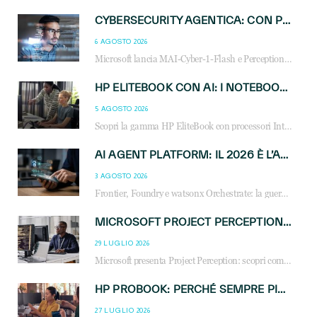
CYBERSECURITY AGENTICA: CON PERCEPTION E MAI-CYBER-1-FLASH MICROSOFT APRE NUOVI SERVIZI PER IL CANALE
6 AGOSTO 2026
Microsoft lancia MAI-Cyber-1-Flash e Perception: cybersecurity agentica in preview dal 3 novembre. Cosa cambia per MSP, system integrator e reseller.
HP ELITEBOOK CON AI: I NOTEBOOK BUSINESS INTELLIGENTI CHE TRASFORMANO PRODUTTIVITÀ, SICUREZZA E LAVORO IBRIDO
5 AGOSTO 2026
Scopri la gamma HP EliteBook con processori Intel® Core™ Ultra e AMD Ryzen™ AI. Notebook business progettati per aumentare la produttività, migliorare la collaborazione e garantire sicurezza avanzata in ufficio e in mobilità.
AI AGENT PLATFORM: IL 2026 È L’ANNO DEL «SISTEMA OPERATIVO» PER GLI AGENTI AZIENDALI
3 AGOSTO 2026
Frontier, Foundry e watsonx Orchestrate: la guerra delle piattaforme AI agent ridisegna il mercato IT. Cosa cambia per reseller, MSP e system integrator.
MICROSOFT PROJECT PERCEPTION: COME GLI AGENTI AI CAMBIERANNO SOC, CYBERSECURITY E SERVIZI MSP
29 LUGLIO 2026
Microsoft presenta Project Perception: scopri come gli agenti AI possono trasformare cybersecurity, SOC e servizi gestiti degli MSP.
HP PROBOOK: PERCHÉ SEMPRE PIÙ AZIENDE SCELGONO NOTEBOOK PROGETTATI PER IL LAVORO MODERNO
27 LUGLIO 2026