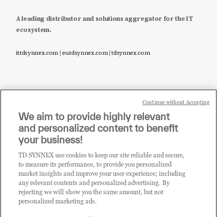
A leading distributor and solutions aggregator for the IT
ecosystem.
it.tdsynnex.com
|
eu.tdsynnex.com
|
tdsynnex.com
Continue without Accepting
Sei un rivenditore di tecnologia e desideri acquistare
We aim to provide highly relevant
i prodotti o le soluzioni trattate sul blog?
and personalized content to benefit
CLICCA QUI E DIVENTA
your business!
CLIENTE TD SYNNEX
TD SYNNEX use cookies to keep our site reliable and secure,
to measure its performance, to provide you personalized
market insights and improve your user experience; including
any relevant contents and personalized advertising. By
rejecting we will show you the same amount, but not
personalized marketing ads.