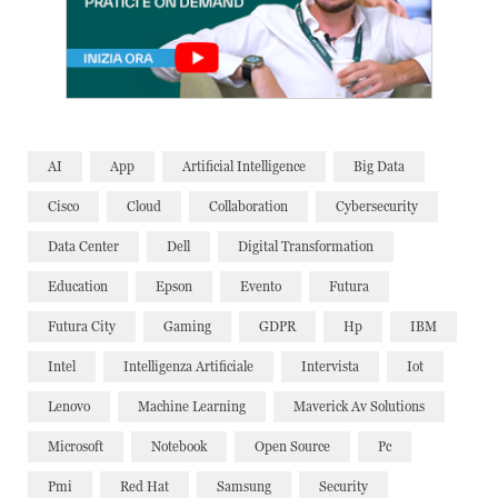
AI
App
Artificial Intelligence
Big Data
Cisco
Cloud
Collaboration
Cybersecurity
Data Center
Dell
Digital Transformation
Education
Epson
Evento
Futura
Futura City
Gaming
GDPR
Hp
IBM
Intel
Intelligenza Artificiale
Intervista
Iot
Lenovo
Machine Learning
Maverick Av Solutions
Microsoft
Notebook
Open Source
Pc
Pmi
Red Hat
Samsung
Security