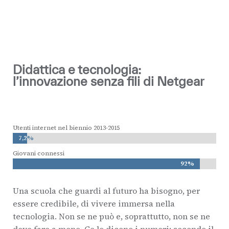
Didattica e tecnologia:
l’innovazione senza fili di Netgear
Utenti internet nel biennio 2013-2015
7,2%
7,2%
Giovani connessi
92%
92%
Una scuola che guardi al futuro ha bisogno, per
essere credibile, di vivere immersa nella
tecnologia. Non se ne può e, soprattutto, non se ne