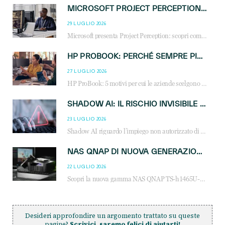
MICROSOFT PROJECT PERCEPTION: COME GLI AGENTI AI CAMBIERANNO SOC, CYBERSECURITY E SERVIZI MSP
29 LUGLIO 2026
Microsoft presenta Project Perception: scopri come gli agenti AI possono trasformare cybersecurity, SOC e servizi gestiti degli MSP.
HP PROBOOK: PERCHÉ SEMPRE PIÙ AZIENDE SCELGONO NOTEBOOK PROGETTATI PER IL LAVORO MODERNO
27 LUGLIO 2026
HP ProBook: 5 motivi per cui le aziende scelgono i notebook business HP per migliorare produttività, sicurezza e gestione dell’AI.
SHADOW AI: IL RISCHIO INVISIBILE CHE LE AZIENDE POSSONO GOVERNARE
23 LUGLIO 2026
Shadow AI riguardo l’impiego non autorizzato di sistemi AI all’interno dell’azienda. E’ una pratica che si diffonde a partire dai dipendenti fino ai dirigenti e mette a repentaglio la cybersecurity, con costi più elevati per le organizzazioni. Due recenti report illustrano il fenomeno e forniscono dati in merito
NAS QNAP DI NUOVA GENERAZIONE: PIÙ PRESTAZIONI, SCALABILITÀ E PROTEZIONE DEI DATI PER LE INFRASTRUTTURE IT MODERNE
22 LUGLIO 2026
Scopri la nuova gamma NAS QNAP TS-h1465U-RP, TS-h1065eU e TS-h665U: storage aziendale con ZFS, DDR5, E1.S NVMe e connettività 2.5GbE per backup, virtualizzazione e cybersecurity.
Desideri approfondire un argomento trattato su queste
pagine?
Scrivici, saremo felici di aiutarti!