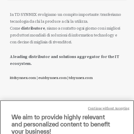
In TD SYNNEX svolgiamo un compito importante: trasferiamo
tecnologia da chi la produce a chi la utilizza.
Come
distributore
, siamo a contatto ogni giorno con i migliori
produttori mondiali di soluzioni di information technology e
con decine di migliaia di rivenditori.
A leading distributor and solutions aggregator for the IT
ecosystem.
it.tdsynnex.com
|
eu.tdsynnex.com
|
tdsynnex.com
Continue without Accepting
Sei un rivenditore di tecnologia e desideri acquistare
We aim to provide highly relevant
i prodotti o le soluzioni trattate sul blog?
and personalized content to benefit
CLICCA QUI E DIVENTA
your business!