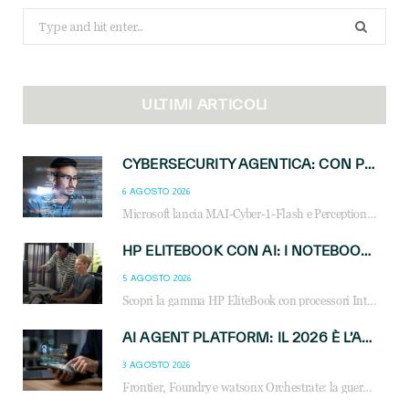
Search
for:
ULTIMI ARTICOLI
CYBERSECURITY AGENTICA: CON PERCEPTION E MAI-CYBER-1-FLASH MICROSOFT APRE NUOVI SERVIZI PER IL CANALE
6 AGOSTO 2026
Microsoft lancia MAI-Cyber-1-Flash e Perception: cybersecurity agentica in preview dal 3 novembre. Cosa cambia per MSP, system integrator e reseller.
HP ELITEBOOK CON AI: I NOTEBOOK BUSINESS INTELLIGENTI CHE TRASFORMANO PRODUTTIVITÀ, SICUREZZA E LAVORO IBRIDO
5 AGOSTO 2026
Scopri la gamma HP EliteBook con processori Intel® Core™ Ultra e AMD Ryzen™ AI. Notebook business progettati per aumentare la produttività, migliorare la collaborazione e garantire sicurezza avanzata in ufficio e in mobilità.
AI AGENT PLATFORM: IL 2026 È L’ANNO DEL «SISTEMA OPERATIVO» PER GLI AGENTI AZIENDALI
3 AGOSTO 2026
Frontier, Foundry e watsonx Orchestrate: la guerra delle piattaforme AI agent ridisegna il mercato IT. Cosa cambia per reseller, MSP e system integrator.