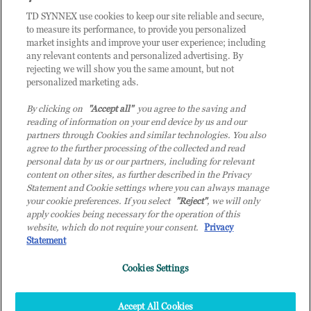
CLIENTE TD SYNNEX
TD SYNNEX use cookies to keep our site reliable and secure,
to measure its performance, to provide you personalized
market insights and improve your user experience; including
any relevant contents and personalized advertising. By
rejecting we will show you the same amount, but not
personalized marketing ads.
By clicking on
"Accept all"
you agree to the saving and
reading of information on your end device by us and our
partners through Cookies and similar technologies. You also
agree to the further processing of the collected and read
personal data by us or our partners, including for relevant
content on other sites, as further described in the Privacy
Statement and Cookie settings where you can always manage
your cookie preferences. If you select
"Reject"
, we will only
© 2026 TD SYNNEX Italy S.r.l. - Sede legale: via Luigi Russolo 9, 20138 Milano
apply cookies being necessary for the operation of this
(MI) - Numero di iscrizione al Registro delle Imprese di Milano e Codice Fiscale:
website, which do not require your consent.
Privacy
07092780159 - P.IVA: 07092780159 - Eur 12.569.000,00 i.v - TD SYNNEX e TD
Statement
SYNNEX logo sono marchi registrati di TD SYNNEX Corporation negli Stati Uniti e
Cookies Settings
in altri Paesi. Società a socio unico soggetta all’attività di direzione e coordinamento
della controllante TD SYNNEX Europe GmbH, con sede a Monaco (Germania).
Top
Accept All Cookies