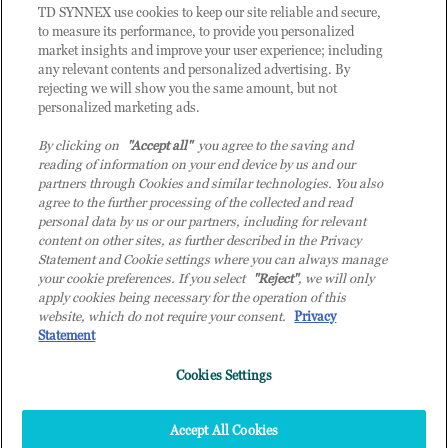
CLIENTE TD SYNNEX
TD SYNNEX use cookies to keep our site reliable and secure,
to measure its performance, to provide you personalized
market insights and improve your user experience; including
any relevant contents and personalized advertising. By
rejecting we will show you the same amount, but not
personalized marketing ads.
By clicking on
"Accept all"
you agree to the saving and
reading of information on your end device by us and our
partners through Cookies and similar technologies. You also
agree to the further processing of the collected and read
personal data by us or our partners, including for relevant
content on other sites, as further described in the Privacy
Statement and Cookie settings where you can always manage
your cookie preferences. If you select
"Reject"
, we will only
© 2026 TD SYNNEX Italy S.r.l. - Sede legale: via Luigi Russolo 9, 20138 Milano
apply cookies being necessary for the operation of this
(MI) - Numero di iscrizione al Registro delle Imprese di Milano e Codice Fiscale:
website, which do not require your consent.
Privacy
07092780159 - P.IVA: 07092780159 - Eur 12.569.000,00 i.v - TD SYNNEX e TD
Statement
SYNNEX logo sono marchi registrati di TD SYNNEX Corporation negli Stati Uniti e
Cookies Settings
in altri Paesi. Società a socio unico soggetta all’attività di direzione e coordinamento
della controllante TD SYNNEX Europe GmbH, con sede a Monaco (Germania).
Top
Accept All Cookies