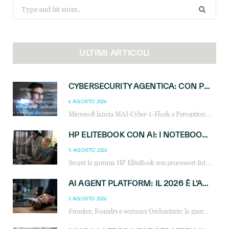
Search
for:
ULTIMI ARTICOLI
CYBERSECURITY AGENTICA: CON PERCEPTION E MAI-CYBER-1-FLASH MICROSOFT APRE NUOVI SERVIZI PER IL CANALE
6 AGOSTO 2026
Microsoft lancia MAI-Cyber-1-Flash e Perception: cybersecurity agentica in preview dal 3 novembre. Cosa cambia per MSP, system integrator e reseller.
HP ELITEBOOK CON AI: I NOTEBOOK BUSINESS INTELLIGENTI CHE TRASFORMANO PRODUTTIVITÀ, SICUREZZA E LAVORO IBRIDO
5 AGOSTO 2026
Scopri la gamma HP EliteBook con processori Intel® Core™ Ultra e AMD Ryzen™ AI. Notebook business progettati per aumentare la produttività, migliorare la collaborazione e garantire sicurezza avanzata in ufficio e in mobilità.
AI AGENT PLATFORM: IL 2026 È L’ANNO DEL «SISTEMA OPERATIVO» PER GLI AGENTI AZIENDALI
3 AGOSTO 2026
Frontier, Foundry e watsonx Orchestrate: la guerra delle piattaforme AI agent ridisegna il mercato IT. Cosa cambia per reseller, MSP e system integrator.