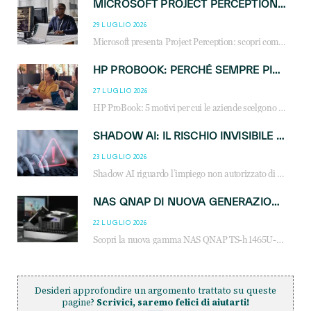
MICROSOFT PROJECT PERCEPTION: COME GLI AGENTI AI CAMBIERANNO SOC, CYBERSECURITY E SERVIZI MSP
29 LUGLIO 2026
Microsoft presenta Project Perception: scopri come gli agenti AI possono trasformare cybersecurity, SOC e servizi gestiti degli MSP.
HP PROBOOK: PERCHÉ SEMPRE PIÙ AZIENDE SCELGONO NOTEBOOK PROGETTATI PER IL LAVORO MODERNO
27 LUGLIO 2026
HP ProBook: 5 motivi per cui le aziende scelgono i notebook business HP per migliorare produttività, sicurezza e gestione dell’AI.
SHADOW AI: IL RISCHIO INVISIBILE CHE LE AZIENDE POSSONO GOVERNARE
23 LUGLIO 2026
Shadow AI riguardo l’impiego non autorizzato di sistemi AI all’interno dell’azienda. E’ una pratica che si diffonde a partire dai dipendenti fino ai dirigenti e mette a repentaglio la cybersecurity, con costi più elevati per le organizzazioni. Due recenti report illustrano il fenomeno e forniscono dati in merito
NAS QNAP DI NUOVA GENERAZIONE: PIÙ PRESTAZIONI, SCALABILITÀ E PROTEZIONE DEI DATI PER LE INFRASTRUTTURE IT MODERNE
22 LUGLIO 2026
Scopri la nuova gamma NAS QNAP TS-h1465U-RP, TS-h1065eU e TS-h665U: storage aziendale con ZFS, DDR5, E1.S NVMe e connettività 2.5GbE per backup, virtualizzazione e cybersecurity.
Desideri approfondire un argomento trattato su queste
pagine?
Scrivici, saremo felici di aiutarti!