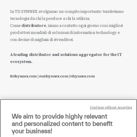
In TD SYNNEX svolgiamo un compito importante: trasferiamo
tecnologia da chi la produce a chi la utilizza.
Come
distributore
, siamo a contatto ogni giorno con i migliori
produttori mondiali di soluzioni di information technology e
con decine di migliaia di rivenditori.
A leading distributor and solutions aggregator for the IT
ecosystem.
it.tdsynnex.com
|
eu.tdsynnex.com
|
tdsynnex.com
Continue without Accepting
Sei un rivenditore di tecnologia e desideri acquistare
We aim to provide highly relevant
i prodotti o le soluzioni trattate sul blog?
and personalized content to benefit
CLICCA QUI E DIVENTA
your business!