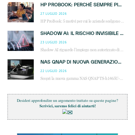
HP PROBOOK: PERCHÉ SEMPRE PIÙ AZIENDE SCELGONO NOTEBOOK PROGETTATI PER IL LAVORO MODERNO
27 LUGLIO 2026
HP ProBook: 5 motivi per cui le aziende scelgono i notebook business HP per migliorare produttività, sicurezza e gestione dell’AI.
SHADOW AI: IL RISCHIO INVISIBILE CHE LE AZIENDE POSSONO GOVERNARE
23 LUGLIO 2026
Shadow AI riguardo l’impiego non autorizzato di sistemi AI all’interno dell’azienda. E’ una pratica che si diffonde a partire dai dipendenti fino ai dirigenti e mette a repentaglio la cybersecurity, con costi più elevati per le organizzazioni. Due recenti report illustrano il fenomeno e forniscono dati in merito
NAS QNAP DI NUOVA GENERAZIONE: PIÙ PRESTAZIONI, SCALABILITÀ E PROTEZIONE DEI DATI PER LE INFRASTRUTTURE IT MODERNE
22 LUGLIO 2026
Scopri la nuova gamma NAS QNAP TS-h1465U-RP, TS-h1065eU e TS-h665U: storage aziendale con ZFS, DDR5, E1.S NVMe e connettività 2.5GbE per backup, virtualizzazione e cybersecurity.
Desideri approfondire un argomento trattato su queste pagine?
Scrivici, saremo felici di aiutarti!