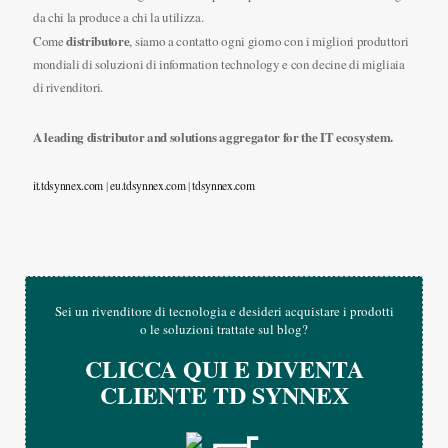
da chi la produce a chi la utilizza.
distributore
Come
, siamo a contatto ogni giorno con i migliori produttori
mondiali di soluzioni di information technology e con decine di migliaia
di rivenditori.
A leading distributor and solutions aggregator for the IT ecosystem.
it.tdsynnex.com
|
eu.tdsynnex.com
|
tdsynnex.com
Sei un rivenditore di tecnologia e desideri acquistare i prodotti
o le soluzioni trattate sul blog?
CLICCA QUI E DIVENTA
CLIENTE TD SYNNEX