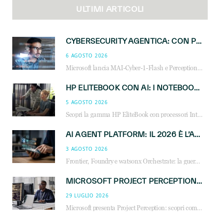
ULTIMI ARTICOLI
CYBERSECURITY AGENTICA: CON PERCEPTION E MAI-CYBER-1-FLASH MICROSOFT APRE NUOVI SERVIZI PER IL CANALE
6 AGOSTO 2026
Microsoft lancia MAI-Cyber-1-Flash e Perception: cybersecurity agentica in preview dal 3 novembre. Cosa cambia per MSP, system integrator e reseller.
HP ELITEBOOK CON AI: I NOTEBOOK BUSINESS INTELLIGENTI CHE TRASFORMANO PRODUTTIVITÀ, SICUREZZA E LAVORO IBRIDO
5 AGOSTO 2026
Scopri la gamma HP EliteBook con processori Intel® Core™ Ultra e AMD Ryzen™ AI. Notebook business progettati per aumentare la produttività, migliorare la collaborazione e garantire sicurezza avanzata in ufficio e in mobilità.
AI AGENT PLATFORM: IL 2026 È L’ANNO DEL «SISTEMA OPERATIVO» PER GLI AGENTI AZIENDALI
3 AGOSTO 2026
Frontier, Foundry e watsonx Orchestrate: la guerra delle piattaforme AI agent ridisegna il mercato IT. Cosa cambia per reseller, MSP e system integrator.
MICROSOFT PROJECT PERCEPTION: COME GLI AGENTI AI CAMBIERANNO SOC, CYBERSECURITY E SERVIZI MSP
29 LUGLIO 2026
Microsoft presenta Project Perception: scopri come gli agenti AI possono trasformare cybersecurity, SOC e servizi gestiti degli MSP.