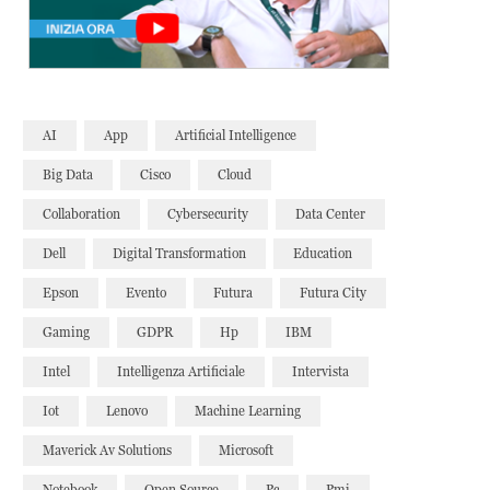
AI
App
Artificial Intelligence
Big Data
Cisco
Cloud
Collaboration
Cybersecurity
Data Center
Dell
Digital Transformation
Education
Epson
Evento
Futura
Futura City
Gaming
GDPR
Hp
IBM
Intel
Intelligenza Artificiale
Intervista
Iot
Lenovo
Machine Learning
Maverick Av Solutions
Microsoft
Notebook
Open Source
Pc
Pmi