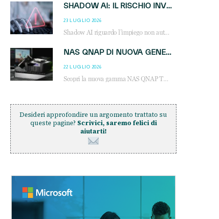
SHADOW AI: IL RISCHIO INVISIBILE CHE LE AZIENDE POSSONO GOVERNARE
23 LUGLIO 2026
Shadow AI riguardo l’impiego non autorizzato di sistemi AI all’interno dell’azienda. E’ una pratica che si diffonde a partire dai dipendenti fino ai dirigenti e mette a repentaglio la cybersecurity, con costi più elevati per le organizzazioni. Due recenti report illustrano il fenomeno e forniscono dati in merito
NAS QNAP DI NUOVA GENERAZIONE: PIÙ PRESTAZIONI, SCALABILITÀ E PROTEZIONE DEI DATI PER LE INFRASTRUTTURE IT MODERNE
22 LUGLIO 2026
Scopri la nuova gamma NAS QNAP TS-h1465U-RP, TS-h1065eU e TS-h665U: storage aziendale con ZFS, DDR5, E1.S NVMe e connettività 2.5GbE per backup, virtualizzazione e cybersecurity.
Desideri approfondire un argomento trattato su
queste pagine?
Scrivici, saremo felici di
aiutarti!