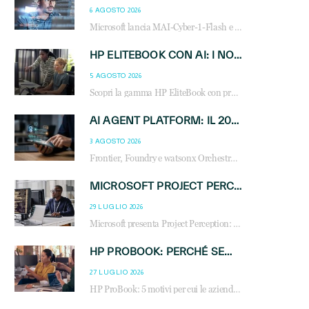
6 AGOSTO 2026
Microsoft lancia MAI-Cyber-1-Flash e Perception: cybersecurity agentica in preview dal 3 novembre. Cosa cambia per MSP, system integrator e reseller.
HP ELITEBOOK CON AI: I NOTEBOOK BUSINESS INTELLIGENTI CHE TRASFORMANO PRODUTTIVITÀ, SICUREZZA E LAVORO IBRIDO
5 AGOSTO 2026
Scopri la gamma HP EliteBook con processori Intel® Core™ Ultra e AMD Ryzen™ AI. Notebook business progettati per aumentare la produttività, migliorare la collaborazione e garantire sicurezza avanzata in ufficio e in mobilità.
AI AGENT PLATFORM: IL 2026 È L’ANNO DEL «SISTEMA OPERATIVO» PER GLI AGENTI AZIENDALI
3 AGOSTO 2026
Frontier, Foundry e watsonx Orchestrate: la guerra delle piattaforme AI agent ridisegna il mercato IT. Cosa cambia per reseller, MSP e system integrator.
MICROSOFT PROJECT PERCEPTION: COME GLI AGENTI AI CAMBIERANNO SOC, CYBERSECURITY E SERVIZI MSP
29 LUGLIO 2026
Microsoft presenta Project Perception: scopri come gli agenti AI possono trasformare cybersecurity, SOC e servizi gestiti degli MSP.
HP PROBOOK: PERCHÉ SEMPRE PIÙ AZIENDE SCELGONO NOTEBOOK PROGETTATI PER IL LAVORO MODERNO
27 LUGLIO 2026
HP ProBook: 5 motivi per cui le aziende scelgono i notebook business HP per migliorare produttività, sicurezza e gestione dell’AI.