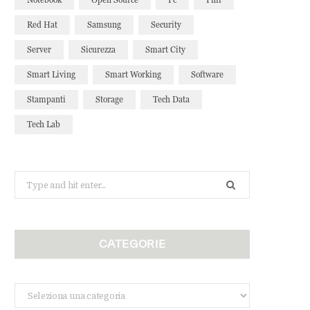
Red Hat
Samsung
Security
Server
Sicurezza
Smart City
Smart Living
Smart Working
Software
Stampanti
Storage
Tech Data
Tech Lab
Search
for:
CATEGORIE
Categorie