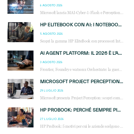
6 AGOSTO 2026
Microsoft lancia MAI-Cyber-1-Flash e Perception: cybersecurity agentica in preview dal 3 novembre. Cosa cambia per MSP, system integrator e reseller.
HP ELITEBOOK CON AI: I NOTEBOOK BUSINESS INTELLIGENTI CHE TRASFORMANO PRODUTTIVITÀ, SICUREZZA E LAVORO IBRIDO
5 AGOSTO 2026
Scopri la gamma HP EliteBook con processori Intel® Core™ Ultra e AMD Ryzen™ AI. Notebook business progettati per aumentare la produttività, migliorare la collaborazione e garantire sicurezza avanzata in ufficio e in mobilità.
AI AGENT PLATFORM: IL 2026 È L’ANNO DEL «SISTEMA OPERATIVO» PER GLI AGENTI AZIENDALI
3 AGOSTO 2026
Frontier, Foundry e watsonx Orchestrate: la guerra delle piattaforme AI agent ridisegna il mercato IT. Cosa cambia per reseller, MSP e system integrator.
MICROSOFT PROJECT PERCEPTION: COME GLI AGENTI AI CAMBIERANNO SOC, CYBERSECURITY E SERVIZI MSP
29 LUGLIO 2026
Microsoft presenta Project Perception: scopri come gli agenti AI possono trasformare cybersecurity, SOC e servizi gestiti degli MSP.
HP PROBOOK: PERCHÉ SEMPRE PIÙ AZIENDE SCELGONO NOTEBOOK PROGETTATI PER IL LAVORO MODERNO
27 LUGLIO 2026
HP ProBook: 5 motivi per cui le aziende scelgono i notebook business HP per migliorare produttività, sicurezza e gestione dell’AI.