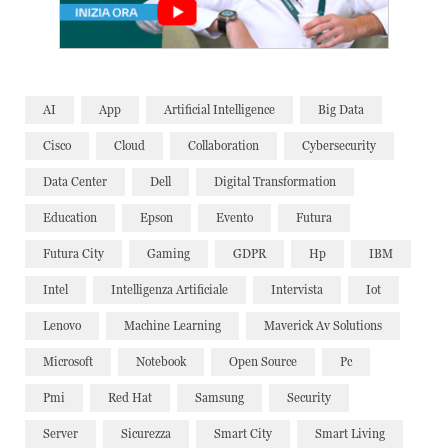
AI
App
Artificial Intelligence
Big Data
Cisco
Cloud
Collaboration
Cybersecurity
Data Center
Dell
Digital Transformation
Education
Epson
Evento
Futura
Futura City
Gaming
GDPR
Hp
IBM
Intel
Intelligenza Artificiale
Intervista
Iot
Lenovo
Machine Learning
Maverick Av Solutions
Microsoft
Notebook
Open Source
Pc
Pmi
Red Hat
Samsung
Security
Server
Sicurezza
Smart City
Smart Living