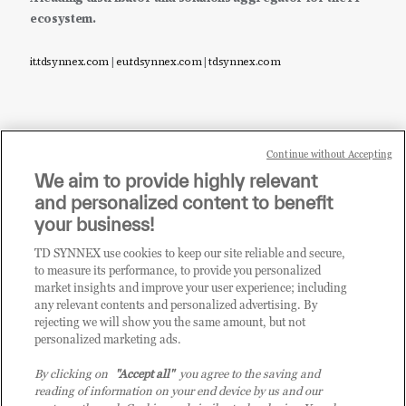
ecosystem.
it.tdsynnex.com
|
eu.tdsynnex.com
|
tdsynnex.com
Continue without Accepting
Sei un rivenditore di tecnologia e desideri acquistare
We aim to provide highly relevant
i prodotti o le soluzioni trattate sul blog?
and personalized content to benefit
CLICCA QUI E DIVENTA
your business!
CLIENTE TD SYNNEX
TD SYNNEX use cookies to keep our site reliable and secure,
to measure its performance, to provide you personalized
market insights and improve your user experience; including
any relevant contents and personalized advertising. By
rejecting we will show you the same amount, but not
personalized marketing ads.
By clicking on
"Accept all"
you agree to the saving and
reading of information on your end device by us and our