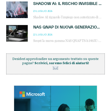
SHADOW AI: IL RISCHIO INVISIBILE CHE LE AZIENDE POSSONO GOVERNARE
23 LUGLIO 2026
Shadow AI riguardo l’impiego non autorizzato di sistemi AI all’interno dell’azienda. E’ una pratica che si diffonde a partire dai dipendenti fino ai dirigenti e mette a repentaglio la cybersecurity, con costi più elevati per le organizzazioni. Due recenti report illustrano il fenomeno e forniscono dati in merito
NAS QNAP DI NUOVA GENERAZIONE: PIÙ PRESTAZIONI, SCALABILITÀ E PROTEZIONE DEI DATI PER LE INFRASTRUTTURE IT MODERNE
22 LUGLIO 2026
Scopri la nuova gamma NAS QNAP TS-h1465U-RP, TS-h1065eU e TS-h665U: storage aziendale con ZFS, DDR5, E1.S NVMe e connettività 2.5GbE per backup, virtualizzazione e cybersecurity.
Desideri approfondire un argomento trattato su queste
pagine?
Scrivici, saremo felici di aiutarti!