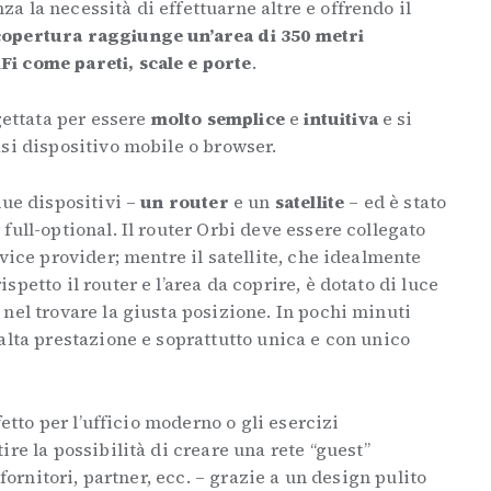
 la necessità di effettuarne altre e offrendo il
copertura raggiunge un’area di 350 metri
i come pareti, scale e porte
.
gettata per essere
molto semplice
e
intuitiva
e si
si dispositivo mobile o browser.
due dispositivi –
un router
e un
satellite
– ed è stato
full-optional. Il router Orbi deve essere collegato
vice provider; mentre il satellite, che idealmente
petto il router e l’area da coprire, è dotato di luce
nel trovare la giusta posizione. In pochi minuti
alta prestazione e soprattutto unica e con unico
fetto per l’ufficio moderno o gli esercizi
re la possibilità di creare una rete “guest”
 fornitori, partner, ecc. – grazie a un design pulito