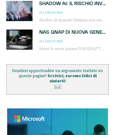
SHADOW AI: IL RISCHIO INVISIBILE CHE LE AZIENDE POSSONO GOVERNARE
23 LUGLIO 2026
Shadow AI riguardo l’impiego non autorizzato di sistemi AI all’interno dell’azienda. E’ una pratica che si diffonde a partire dai dipendenti fino ai dirigenti e mette a repentaglio la cybersecurity, con costi più elevati per le organizzazioni. Due recenti report illustrano il fenomeno e forniscono dati in merito
NAS QNAP DI NUOVA GENERAZIONE: PIÙ PRESTAZIONI, SCALABILITÀ E PROTEZIONE DEI DATI PER LE INFRASTRUTTURE IT MODERNE
22 LUGLIO 2026
Scopri la nuova gamma NAS QNAP TS-h1465U-RP, TS-h1065eU e TS-h665U: storage aziendale con ZFS, DDR5, E1.S NVMe e connettività 2.5GbE per backup, virtualizzazione e cybersecurity.
Desideri approfondire un argomento trattato su
queste pagine?
Scrivici, saremo felici di
aiutarti!