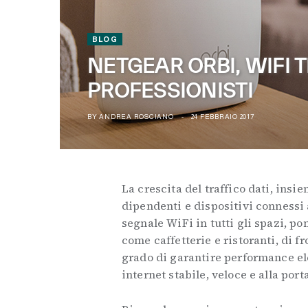
BLOG
NETGEAR ORBI, WIFI T
PROFESSIONISTI
BY
ANDREA ROSCIANO
24 FEBBRAIO 2017
La crescita del traffico dati, insi
dipendenti e dispositivi connessi a
segnale WiFi in tutti gli spazi, po
come caffetterie e ristoranti, di f
grado di garantire performance el
internet stabile, veloce e alla porta