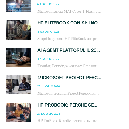
6 AGOSTO 2026
Microsoft lancia MAI-Cyber-1-Flash e Perception: cybersecurity agentica in preview dal 3 novembre. Cosa cambia per MSP, system integrator e reseller.
HP ELITEBOOK CON AI: I NOTEBOOK BUSINESS INTELLIGENTI CHE TRASFORMANO PRODUTTIVITÀ, SICUREZZA E LAVORO IBRIDO
5 AGOSTO 2026
Scopri la gamma HP EliteBook con processori Intel® Core™ Ultra e AMD Ryzen™ AI. Notebook business progettati per aumentare la produttività, migliorare la collaborazione e garantire sicurezza avanzata in ufficio e in mobilità.
AI AGENT PLATFORM: IL 2026 È L’ANNO DEL «SISTEMA OPERATIVO» PER GLI AGENTI AZIENDALI
3 AGOSTO 2026
Frontier, Foundry e watsonx Orchestrate: la guerra delle piattaforme AI agent ridisegna il mercato IT. Cosa cambia per reseller, MSP e system integrator.
MICROSOFT PROJECT PERCEPTION: COME GLI AGENTI AI CAMBIERANNO SOC, CYBERSECURITY E SERVIZI MSP
29 LUGLIO 2026
Microsoft presenta Project Perception: scopri come gli agenti AI possono trasformare cybersecurity, SOC e servizi gestiti degli MSP.
HP PROBOOK: PERCHÉ SEMPRE PIÙ AZIENDE SCELGONO NOTEBOOK PROGETTATI PER IL LAVORO MODERNO
27 LUGLIO 2026
HP ProBook: 5 motivi per cui le aziende scelgono i notebook business HP per migliorare produttività, sicurezza e gestione dell’AI.