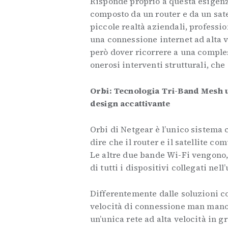
Risponde proprio a questa esigenz
composto da un router e da un sate
piccole realtà aziendali, professi
una connessione internet ad alta v
però dover ricorrere a una comples
onerosi interventi strutturali, che
Orbi: Tecnologia Tri-Band Mesh un
design accattivante
Orbi di Netgear è l’unico sistema 
dire che il router e il satellite c
Le altre due bande Wi-Fi vengono,
di tutti i dispositivi collegati nel
Differentemente dalle soluzioni 
velocità di connessione man mano 
un’unica rete ad alta velocità in g