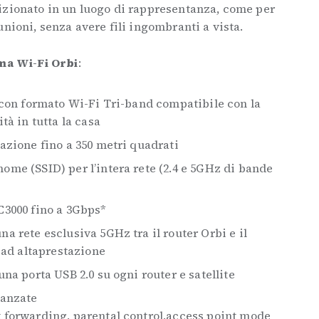
izionato in un luogo di rappresentanza, come per
unioni, senza avere fili ingombranti a vista.
ema Wi-Fi Orbi
:
 con formato Wi-Fi Tri-band compatibile con la
tà in tutta la casa
azione fino a 350 metri quadrati
ome (SSID) per l’intera rete (2.4 e 5GHz di bande
C3000 fino a 3Gbps*
a rete esclusiva 5GHz tra il router Orbi e il
i ad altaprestazione
na porta USB 2.0 su ogni router e satellite
vanzate
 forwarding, parental control,access point mode