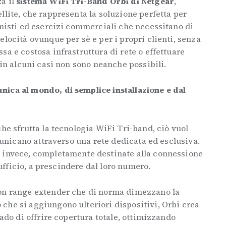
a il
sistema WiFi Tri-Band Orbi di Netgear
,
llite, che rappresenta la soluzione perfetta per
onisti ed esercizi commerciali che necessitano di
elocità ovunque per sè e per i propri clienti, senza
sa e costosa infrastruttura di rete o effettuare
 in alcuni casi non sono neanche possibili.
ica al mondo, di semplice installazione e dal
che sfrutta la tecnologia WiFi Tri-band, ciò vuol
omunicano attraverso una rete dedicata ed esclusiva.
 invece, completamente destinate alla connessione
l’ufficio, a prescindere dal loro numero.
con range extender che di norma dimezzano la
che si aggiungono ulteriori dispositivi, Orbi crea
rado di offrire copertura totale, ottimizzando