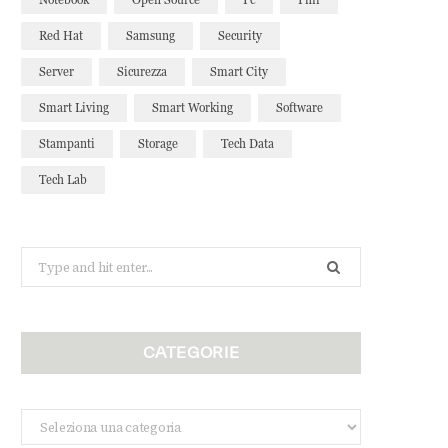
Red Hat
Samsung
Security
Server
Sicurezza
Smart City
Smart Living
Smart Working
Software
Stampanti
Storage
Tech Data
Tech Lab
Search
for:
CATEGORIE
Categorie