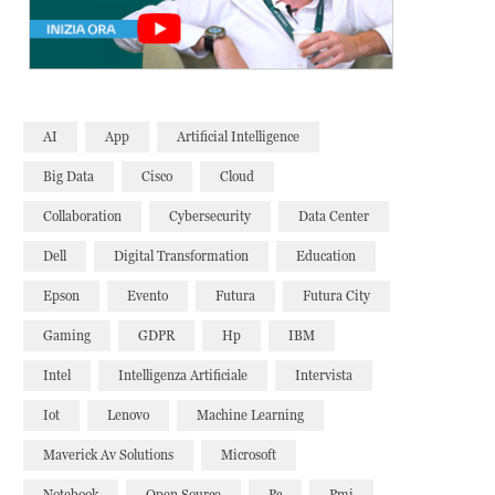
AI
App
Artificial Intelligence
Big Data
Cisco
Cloud
Collaboration
Cybersecurity
Data Center
Dell
Digital Transformation
Education
Epson
Evento
Futura
Futura City
Gaming
GDPR
Hp
IBM
Intel
Intelligenza Artificiale
Intervista
Iot
Lenovo
Machine Learning
Maverick Av Solutions
Microsoft
Notebook
Open Source
Pc
Pmi