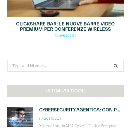
CLICKSHARE BAR: LE NUOVE BARRE VIDEO
PREMIUM PER CONFERENZE WIRELESS
18 MARZO 2024
Search
for:
ULTIMI ARTICOLI
CYBERSECURITY AGENTICA: CON PERCEPTION E MAI-CYBER-1-FLASH MICROSOFT APRE NUOVI SERVIZI PER IL CANALE
6 AGOSTO 2026
Microsoft lancia MAI-Cyber-1-Flash e Perception: cybersecurity agentica in preview dal 3 novembre. Cosa cambia per MSP, system integrator e reseller.