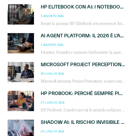
HP ELITEBOOK CON AI: I NOTEBOOK BUSINESS INTELLIGENTI CHE TRASFORMANO PRODUTTIVITÀ, SICUREZZA E LAVORO IBRIDO
5 AGOSTO 2026
Scopri la gamma HP EliteBook con processori Intel® Core™ Ultra e AMD Ryzen™ AI. Notebook business progettati per aumentare la produttività, migliorare la collaborazione e garantire sicurezza avanzata in ufficio e in mobilità.
AI AGENT PLATFORM: IL 2026 È L’ANNO DEL «SISTEMA OPERATIVO» PER GLI AGENTI AZIENDALI
3 AGOSTO 2026
Frontier, Foundry e watsonx Orchestrate: la guerra delle piattaforme AI agent ridisegna il mercato IT. Cosa cambia per reseller, MSP e system integrator.
MICROSOFT PROJECT PERCEPTION: COME GLI AGENTI AI CAMBIERANNO SOC, CYBERSECURITY E SERVIZI MSP
29 LUGLIO 2026
Microsoft presenta Project Perception: scopri come gli agenti AI possono trasformare cybersecurity, SOC e servizi gestiti degli MSP.
HP PROBOOK: PERCHÉ SEMPRE PIÙ AZIENDE SCELGONO NOTEBOOK PROGETTATI PER IL LAVORO MODERNO
27 LUGLIO 2026
HP ProBook: 5 motivi per cui le aziende scelgono i notebook business HP per migliorare produttività, sicurezza e gestione dell’AI.
SHADOW AI: IL RISCHIO INVISIBILE CHE LE AZIENDE POSSONO GOVERNARE
23 LUGLIO 2026