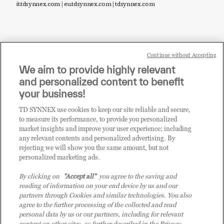
it.tdsynnex.com
|
eu.tdsynnex.com
|
tdsynnex.com
Continue without Accepting
Sei un rivenditore di tecnologia e desideri acquistare
We aim to provide highly relevant
i prodotti o le soluzioni trattate sul blog?
and personalized content to benefit
CLICCA QUI E DIVENTA
your business!
CLIENTE TD SYNNEX
TD SYNNEX use cookies to keep our site reliable and secure,
to measure its performance, to provide you personalized
market insights and improve your user experience; including
any relevant contents and personalized advertising. By
rejecting we will show you the same amount, but not
personalized marketing ads.
By clicking on
"Accept all"
you agree to the saving and
reading of information on your end device by us and our
partners through Cookies and similar technologies. You also
agree to the further processing of the collected and read
personal data by us or our partners, including for relevant
content on other sites, as further described in the Privacy