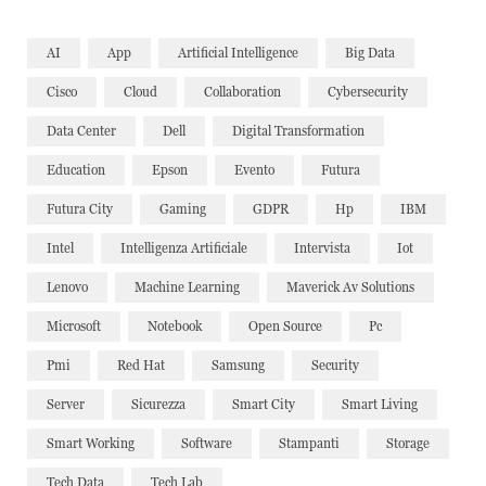
AI
App
Artificial Intelligence
Big Data
Cisco
Cloud
Collaboration
Cybersecurity
Data Center
Dell
Digital Transformation
Education
Epson
Evento
Futura
Futura City
Gaming
GDPR
Hp
IBM
Intel
Intelligenza Artificiale
Intervista
Iot
Lenovo
Machine Learning
Maverick Av Solutions
Microsoft
Notebook
Open Source
Pc
Pmi
Red Hat
Samsung
Security
Server
Sicurezza
Smart City
Smart Living
Smart Working
Software
Stampanti
Storage
Tech Data
Tech Lab