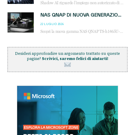
Shadow AI riguardo l’impiego non autorizzato di sistemi AI all’interno dell’azienda. E’ una pratica che si diffonde a partire dai dipendenti fino ai dirigenti e mette a repentaglio la cybersecurity, con costi più elevati per le organizzazioni. Due recenti report illustrano il fenomeno e forniscono dati in merito
NAS QNAP DI NUOVA GENERAZIONE: PIÙ PRESTAZIONI, SCALABILITÀ E PROTEZIONE DEI DATI PER LE INFRASTRUTTURE IT MODERNE
22 LUGLIO 2026
Scopri la nuova gamma NAS QNAP TS-h1465U-RP, TS-h1065eU e TS-h665U: storage aziendale con ZFS, DDR5, E1.S NVMe e connettività 2.5GbE per backup, virtualizzazione e cybersecurity.
Desideri approfondire un argomento trattato su queste
pagine?
Scrivici, saremo felici di aiutarti!