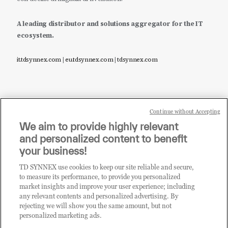
A leading distributor and solutions aggregator for the IT
ecosystem.
it.tdsynnex.com
|
eu.tdsynnex.com
|
tdsynnex.com
Continue without Accepting
Sei un rivenditore di tecnologia e desideri acquistare
We aim to provide highly relevant
i prodotti o le soluzioni trattate sul blog?
and personalized content to benefit
CLICCA QUI E DIVENTA
your business!
CLIENTE TD SYNNEX
TD SYNNEX use cookies to keep our site reliable and secure,
to measure its performance, to provide you personalized
market insights and improve your user experience; including
any relevant contents and personalized advertising. By
rejecting we will show you the same amount, but not
personalized marketing ads.