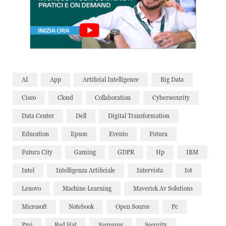
AI
App
Artificial Intelligence
Big Data
Cisco
Cloud
Collaboration
Cybersecurity
Data Center
Dell
Digital Transformation
Education
Epson
Evento
Futura
Futura City
Gaming
GDPR
Hp
IBM
Intel
Intelligenza Artificiale
Intervista
Iot
Lenovo
Machine Learning
Maverick Av Solutions
Microsoft
Notebook
Open Source
Pc
Pmi
Red Hat
Samsung
Security