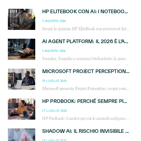
HP ELITEBOOK CON AI: I NOTEBOOK BUSINESS INTELLIGENTI CHE TRASFORMANO PRODUTTIVITÀ, SICUREZZA E LAVORO IBRIDO
5 AGOSTO 2026
Scopri la gamma HP EliteBook con processori Intel® Core™ Ultra e AMD Ryzen™ AI. Notebook business progettati per aumentare la produttività, migliorare la collaborazione e garantire sicurezza avanzata in ufficio e in mobilità.
AI AGENT PLATFORM: IL 2026 È L’ANNO DEL «SISTEMA OPERATIVO» PER GLI AGENTI AZIENDALI
3 AGOSTO 2026
Frontier, Foundry e watsonx Orchestrate: la guerra delle piattaforme AI agent ridisegna il mercato IT. Cosa cambia per reseller, MSP e system integrator.
MICROSOFT PROJECT PERCEPTION: COME GLI AGENTI AI CAMBIERANNO SOC, CYBERSECURITY E SERVIZI MSP
29 LUGLIO 2026
Microsoft presenta Project Perception: scopri come gli agenti AI possono trasformare cybersecurity, SOC e servizi gestiti degli MSP.
HP PROBOOK: PERCHÉ SEMPRE PIÙ AZIENDE SCELGONO NOTEBOOK PROGETTATI PER IL LAVORO MODERNO
27 LUGLIO 2026
HP ProBook: 5 motivi per cui le aziende scelgono i notebook business HP per migliorare produttività, sicurezza e gestione dell’AI.
SHADOW AI: IL RISCHIO INVISIBILE CHE LE AZIENDE POSSONO GOVERNARE
23 LUGLIO 2026