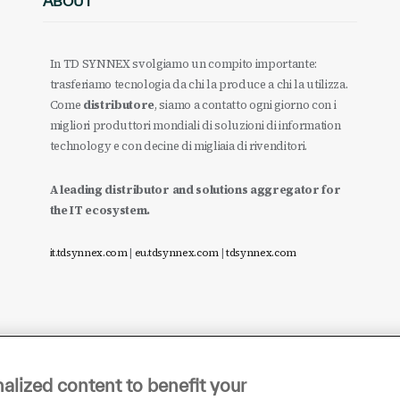
ABOUT
In TD SYNNEX svolgiamo un compito importante:
trasferiamo tecnologia da chi la produce a chi la utilizza.
Come
distributore
, siamo a contatto ogni giorno con i
migliori produttori mondiali di soluzioni di information
technology e con decine di migliaia di rivenditori.
A leading distributor and solutions aggregator for
the IT ecosystem.
it.tdsynnex.com
|
eu.tdsynnex.com
|
tdsynnex.com
alized content to benefit your