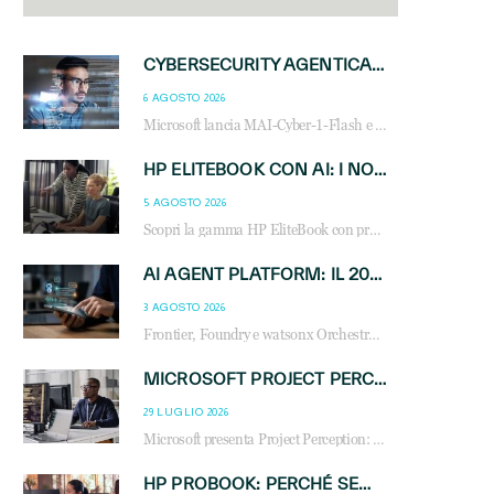
CYBERSECURITY AGENTICA: CON PERCEPTION E MAI-CYBER-1-FLASH MICROSOFT APRE NUOVI SERVIZI PER IL CANALE
6 AGOSTO 2026
Microsoft lancia MAI-Cyber-1-Flash e Perception: cybersecurity agentica in preview dal 3 novembre. Cosa cambia per MSP, system integrator e reseller.
HP ELITEBOOK CON AI: I NOTEBOOK BUSINESS INTELLIGENTI CHE TRASFORMANO PRODUTTIVITÀ, SICUREZZA E LAVORO IBRIDO
5 AGOSTO 2026
Scopri la gamma HP EliteBook con processori Intel® Core™ Ultra e AMD Ryzen™ AI. Notebook business progettati per aumentare la produttività, migliorare la collaborazione e garantire sicurezza avanzata in ufficio e in mobilità.
AI AGENT PLATFORM: IL 2026 È L’ANNO DEL «SISTEMA OPERATIVO» PER GLI AGENTI AZIENDALI
3 AGOSTO 2026
Frontier, Foundry e watsonx Orchestrate: la guerra delle piattaforme AI agent ridisegna il mercato IT. Cosa cambia per reseller, MSP e system integrator.
MICROSOFT PROJECT PERCEPTION: COME GLI AGENTI AI CAMBIERANNO SOC, CYBERSECURITY E SERVIZI MSP
29 LUGLIO 2026
Microsoft presenta Project Perception: scopri come gli agenti AI possono trasformare cybersecurity, SOC e servizi gestiti degli MSP.
HP PROBOOK: PERCHÉ SEMPRE PIÙ AZIENDE SCELGONO NOTEBOOK PROGETTATI PER IL LAVORO MODERNO