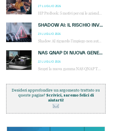
27 LUGLIO 2026
HP ProBook: 5 motivi per cui le aziende scelgono i notebook business HP per migliorare produttività, sicurezza e gestione dell’AI.
SHADOW AI: IL RISCHIO INVISIBILE CHE LE AZIENDE POSSONO GOVERNARE
23 LUGLIO 2026
Shadow AI riguardo l’impiego non autorizzato di sistemi AI all’interno dell’azienda. E’ una pratica che si diffonde a partire dai dipendenti fino ai dirigenti e mette a repentaglio la cybersecurity, con costi più elevati per le organizzazioni. Due recenti report illustrano il fenomeno e forniscono dati in merito
NAS QNAP DI NUOVA GENERAZIONE: PIÙ PRESTAZIONI, SCALABILITÀ E PROTEZIONE DEI DATI PER LE INFRASTRUTTURE IT MODERNE
22 LUGLIO 2026
Scopri la nuova gamma NAS QNAP TS-h1465U-RP, TS-h1065eU e TS-h665U: storage aziendale con ZFS, DDR5, E1.S NVMe e connettività 2.5GbE per backup, virtualizzazione e cybersecurity.
Desideri approfondire un argomento trattato su
queste pagine?
Scrivici, saremo felici di
aiutarti!