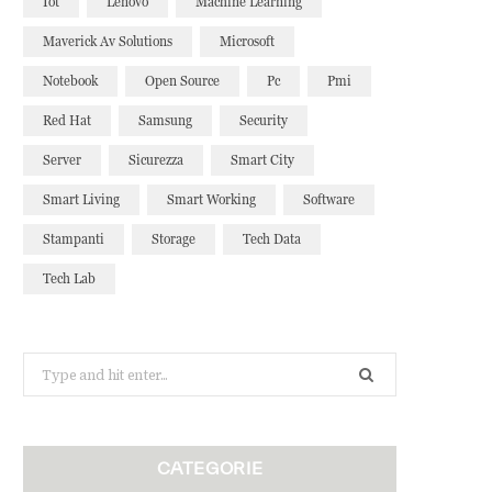
Iot
Lenovo
Machine Learning
Maverick Av Solutions
Microsoft
Notebook
Open Source
Pc
Pmi
Red Hat
Samsung
Security
Server
Sicurezza
Smart City
Smart Living
Smart Working
Software
Stampanti
Storage
Tech Data
Tech Lab
Search
for:
CATEGORIE