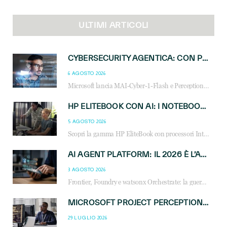
ULTIMI ARTICOLI
CYBERSECURITY AGENTICA: CON PERCEPTION E MAI-CYBER-1-FLASH MICROSOFT APRE NUOVI SERVIZI PER IL CANALE
6 AGOSTO 2026
Microsoft lancia MAI-Cyber-1-Flash e Perception: cybersecurity agentica in preview dal 3 novembre. Cosa cambia per MSP, system integrator e reseller.
HP ELITEBOOK CON AI: I NOTEBOOK BUSINESS INTELLIGENTI CHE TRASFORMANO PRODUTTIVITÀ, SICUREZZA E LAVORO IBRIDO
5 AGOSTO 2026
Scopri la gamma HP EliteBook con processori Intel® Core™ Ultra e AMD Ryzen™ AI. Notebook business progettati per aumentare la produttività, migliorare la collaborazione e garantire sicurezza avanzata in ufficio e in mobilità.
AI AGENT PLATFORM: IL 2026 È L’ANNO DEL «SISTEMA OPERATIVO» PER GLI AGENTI AZIENDALI
3 AGOSTO 2026
Frontier, Foundry e watsonx Orchestrate: la guerra delle piattaforme AI agent ridisegna il mercato IT. Cosa cambia per reseller, MSP e system integrator.
MICROSOFT PROJECT PERCEPTION: COME GLI AGENTI AI CAMBIERANNO SOC, CYBERSECURITY E SERVIZI MSP
29 LUGLIO 2026