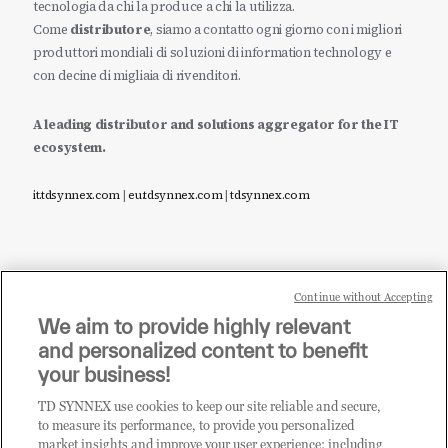
tecnologia da chi la produce a chi la utilizza.
Come
distributore
, siamo a contatto ogni giorno con i migliori
produttori mondiali di soluzioni di information technology e
con decine di migliaia di rivenditori.
A leading distributor and solutions aggregator for the IT
ecosystem.
it.tdsynnex.com
|
eu.tdsynnex.com
|
tdsynnex.com
Continue without Accepting
Sei un rivenditore di tecnologia e desideri acquistare
We aim to provide highly relevant
i prodotti o le soluzioni trattate sul blog?
and personalized content to benefit
CLICCA QUI E DIVENTA
your business!
CLIENTE TD SYNNEX
TD SYNNEX use cookies to keep our site reliable and secure,
to measure its performance, to provide you personalized
market insights and improve your user experience; including