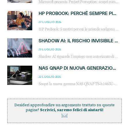
Microsoft presenta Project Perception: scopri come gli agenti AI possono trasformare cybersecurity, SOC e servizi gestiti degli MSP.
HP PROBOOK: PERCHÉ SEMPRE PIÙ AZIENDE SCELGONO NOTEBOOK PROGETTATI PER IL LAVORO MODERNO
27 LUGLIO 2026
HP ProBook: 5 motivi per cui le aziende scelgono i notebook business HP per migliorare produttività, sicurezza e gestione dell’AI.
SHADOW AI: IL RISCHIO INVISIBILE CHE LE AZIENDE POSSONO GOVERNARE
23 LUGLIO 2026
Shadow AI riguardo l’impiego non autorizzato di sistemi AI all’interno dell’azienda. E’ una pratica che si diffonde a partire dai dipendenti fino ai dirigenti e mette a repentaglio la cybersecurity, con costi più elevati per le organizzazioni. Due recenti report illustrano il fenomeno e forniscono dati in merito
NAS QNAP DI NUOVA GENERAZIONE: PIÙ PRESTAZIONI, SCALABILITÀ E PROTEZIONE DEI DATI PER LE INFRASTRUTTURE IT MODERNE
22 LUGLIO 2026
Scopri la nuova gamma NAS QNAP TS-h1465U-RP, TS-h1065eU e TS-h665U: storage aziendale con ZFS, DDR5, E1.S NVMe e connettività 2.5GbE per backup, virtualizzazione e cybersecurity.
Desideri approfondire un argomento trattato su queste
pagine?
Scrivici, saremo felici di aiutarti!