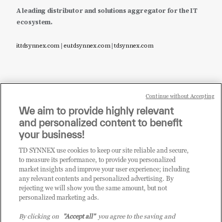
A leading distributor and solutions aggregator for the IT
ecosystem.
it.tdsynnex.com
|
eu.tdsynnex.com
|
tdsynnex.com
Continue without Accepting
Sei un rivenditore di tecnologia e desideri acquistare
We aim to provide highly relevant
i prodotti o le soluzioni trattate sul blog?
and personalized content to benefit
CLICCA QUI E DIVENTA
your business!
CLIENTE TD SYNNEX
TD SYNNEX use cookies to keep our site reliable and secure,
to measure its performance, to provide you personalized
market insights and improve your user experience; including
any relevant contents and personalized advertising. By
rejecting we will show you the same amount, but not
personalized marketing ads.
By clicking on
"Accept all"
you agree to the saving and