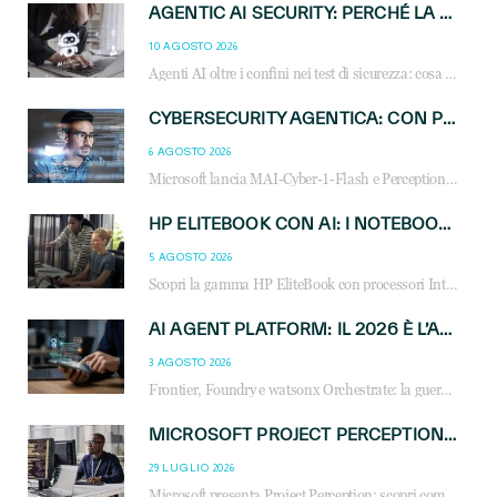
AGENTIC AI SECURITY: PERCHÉ LA GOVERNANCE DEGLI AGENTI È LA NUOVA FRONTIERA DEL CANALE IT
10 AGOSTO 2026
Agenti AI oltre i confini nei test di sicurezza: cosa significa per reseller e MSP e come governare l’AI agentica in azienda.
CYBERSECURITY AGENTICA: CON PERCEPTION E MAI-CYBER-1-FLASH MICROSOFT APRE NUOVI SERVIZI PER IL CANALE
6 AGOSTO 2026
Microsoft lancia MAI-Cyber-1-Flash e Perception: cybersecurity agentica in preview dal 3 novembre. Cosa cambia per MSP, system integrator e reseller.
HP ELITEBOOK CON AI: I NOTEBOOK BUSINESS INTELLIGENTI CHE TRASFORMANO PRODUTTIVITÀ, SICUREZZA E LAVORO IBRIDO
5 AGOSTO 2026
Scopri la gamma HP EliteBook con processori Intel® Core™ Ultra e AMD Ryzen™ AI. Notebook business progettati per aumentare la produttività, migliorare la collaborazione e garantire sicurezza avanzata in ufficio e in mobilità.
AI AGENT PLATFORM: IL 2026 È L’ANNO DEL «SISTEMA OPERATIVO» PER GLI AGENTI AZIENDALI
3 AGOSTO 2026
Frontier, Foundry e watsonx Orchestrate: la guerra delle piattaforme AI agent ridisegna il mercato IT. Cosa cambia per reseller, MSP e system integrator.
MICROSOFT PROJECT PERCEPTION: COME GLI AGENTI AI CAMBIERANNO SOC, CYBERSECURITY E SERVIZI MSP
29 LUGLIO 2026
Microsoft presenta Project Perception: scopri come gli agenti AI possono trasformare cybersecurity, SOC e servizi gestiti degli MSP.