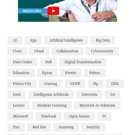
AI
App
Artificial Intelligence
Big Data
Cisco
Cloud
Collaboration
Cybersecurity
Data Center
Dell
Digital Transformation
Education
Epson
Evento
Futura
Futura City
Gaming
GDPR
Hp
IBM
Intel
Intelligenza Artificiale
Intervista
Iot
Lenovo
Machine Learning
Maverick Av Solutions
Microsoft
Notebook
Open Source
Pc
Pmi
Red Hat
Samsung
Security