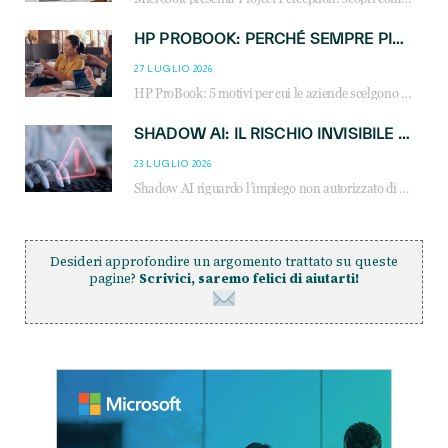
HP PROBOOK: PERCHÉ SEMPRE PIÙ AZIENDE SCELGONO NOTEBOOK PROGETTATI PER IL LAVORO MODERNO
27 LUGLIO 2026
HP ProBook: 5 motivi per cui le aziende scelgono i notebook business HP per migliorare produttività, sicurezza e gestione dell’AI.
SHADOW AI: IL RISCHIO INVISIBILE CHE LE AZIENDE POSSONO GOVERNARE
23 LUGLIO 2026
Shadow AI riguardo l’impiego non autorizzato di sistemi AI all’interno dell’azienda. E’ una pratica che si diffonde a partire dai dipendenti fino ai dirigenti e mette a repentaglio la cybersecurity, con costi più elevati per le organizzazioni. Due recenti report illustrano il fenomeno e forniscono dati in merito
Desideri approfondire un argomento trattato su queste
pagine?
Scrivici, saremo felici di aiutarti!