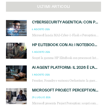
ULTIMI ARTICOLI
CYBERSECURITY AGENTICA: CON PERCEPTION E MAI-CYBER-1-FLASH MICROSOFT APRE NUOVI SERVIZI PER IL CANALE
6 AGOSTO 2026
Microsoft lancia MAI-Cyber-1-Flash e Perception: cybersecurity agentica in preview dal 3 novembre. Cosa cambia per MSP, system integrator e reseller.
HP ELITEBOOK CON AI: I NOTEBOOK BUSINESS INTELLIGENTI CHE TRASFORMANO PRODUTTIVITÀ, SICUREZZA E LAVORO IBRIDO
5 AGOSTO 2026
Scopri la gamma HP EliteBook con processori Intel® Core™ Ultra e AMD Ryzen™ AI. Notebook business progettati per aumentare la produttività, migliorare la collaborazione e garantire sicurezza avanzata in ufficio e in mobilità.
AI AGENT PLATFORM: IL 2026 È L’ANNO DEL «SISTEMA OPERATIVO» PER GLI AGENTI AZIENDALI
3 AGOSTO 2026
Frontier, Foundry e watsonx Orchestrate: la guerra delle piattaforme AI agent ridisegna il mercato IT. Cosa cambia per reseller, MSP e system integrator.
MICROSOFT PROJECT PERCEPTION: COME GLI AGENTI AI CAMBIERANNO SOC, CYBERSECURITY E SERVIZI MSP
29 LUGLIO 2026
Microsoft presenta Project Perception: scopri come gli agenti AI possono trasformare cybersecurity, SOC e servizi gestiti degli MSP.