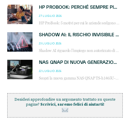
HP PROBOOK: PERCHÉ SEMPRE PIÙ AZIENDE SCELGONO NOTEBOOK PROGETTATI PER IL LAVORO MODERNO
27 LUGLIO 2026
HP ProBook: 5 motivi per cui le aziende scelgono i notebook business HP per migliorare produttività, sicurezza e gestione dell’AI.
SHADOW AI: IL RISCHIO INVISIBILE CHE LE AZIENDE POSSONO GOVERNARE
23 LUGLIO 2026
Shadow AI riguardo l’impiego non autorizzato di sistemi AI all’interno dell’azienda. E’ una pratica che si diffonde a partire dai dipendenti fino ai dirigenti e mette a repentaglio la cybersecurity, con costi più elevati per le organizzazioni. Due recenti report illustrano il fenomeno e forniscono dati in merito
NAS QNAP DI NUOVA GENERAZIONE: PIÙ PRESTAZIONI, SCALABILITÀ E PROTEZIONE DEI DATI PER LE INFRASTRUTTURE IT MODERNE
22 LUGLIO 2026
Scopri la nuova gamma NAS QNAP TS-h1465U-RP, TS-h1065eU e TS-h665U: storage aziendale con ZFS, DDR5, E1.S NVMe e connettività 2.5GbE per backup, virtualizzazione e cybersecurity.
Desideri approfondire un argomento trattato su queste
pagine?
Scrivici, saremo felici di aiutarti!