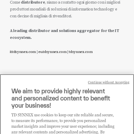
Come
distributore
, siamo a contatto ogni giorno con i migliori
produttori mondiali di soluzioni di information technology e
con decine di migliaia di rivenditori.
A leading distributor and solutions aggregator for the IT
ecosystem.
it.tdsynnex.com
|
eu.tdsynnex.com
|
tdsynnex.com
Continue without Accepting
Sei un rivenditore di tecnologia e desideri acquistare
We aim to provide highly relevant
i prodotti o le soluzioni trattate sul blog?
and personalized content to benefit
CLICCA QUI E DIVENTA
your business!
CLIENTE TD SYNNEX
TD SYNNEX use cookies to keep our site reliable and secure,
to measure its performance, to provide you personalized
market insights and improve your user experience; including
any relevant contents and personalized advertising. By