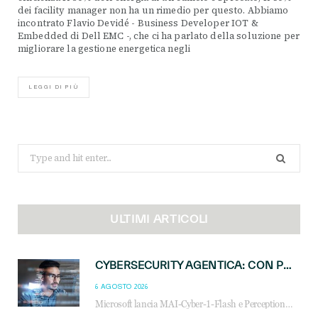
dei facility manager non ha un rimedio per questo. Abbiamo
incontrato Flavio Devidé - Business Developer IOT &
Embedded di Dell EMC -, che ci ha parlato della soluzione per
migliorare la gestione energetica negli
LEGGI DI PIÙ
Search
for:
ULTIMI ARTICOLI
CYBERSECURITY AGENTICA: CON PERCEPTION E MAI-CYBER-1-FLASH MICROSOFT APRE NUOVI SERVIZI PER IL CANALE
6 AGOSTO 2026
Microsoft lancia MAI-Cyber-1-Flash e Perception: cybersecurity agentica in preview dal 3 novembre. Cosa cambia per MSP, system integrator e reseller.