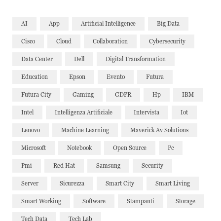
AI
App
Artificial Intelligence
Big Data
Cisco
Cloud
Collaboration
Cybersecurity
Data Center
Dell
Digital Transformation
Education
Epson
Evento
Futura
Futura City
Gaming
GDPR
Hp
IBM
Intel
Intelligenza Artificiale
Intervista
Iot
Lenovo
Machine Learning
Maverick Av Solutions
Microsoft
Notebook
Open Source
Pc
Pmi
Red Hat
Samsung
Security
Server
Sicurezza
Smart City
Smart Living
Smart Working
Software
Stampanti
Storage
Tech Data
Tech Lab