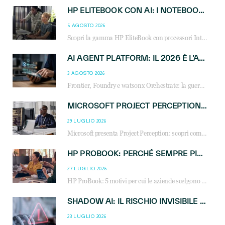
HP ELITEBOOK CON AI: I NOTEBOOK BUSINESS INTELLIGENTI CHE TRASFORMANO PRODUTTIVITÀ, SICUREZZA E LAVORO IBRIDO
5 AGOSTO 2026
Scopri la gamma HP EliteBook con processori Intel® Core™ Ultra e AMD Ryzen™ AI. Notebook business progettati per aumentare la produttività, migliorare la collaborazione e garantire sicurezza avanzata in ufficio e in mobilità.
AI AGENT PLATFORM: IL 2026 È L’ANNO DEL «SISTEMA OPERATIVO» PER GLI AGENTI AZIENDALI
3 AGOSTO 2026
Frontier, Foundry e watsonx Orchestrate: la guerra delle piattaforme AI agent ridisegna il mercato IT. Cosa cambia per reseller, MSP e system integrator.
MICROSOFT PROJECT PERCEPTION: COME GLI AGENTI AI CAMBIERANNO SOC, CYBERSECURITY E SERVIZI MSP
29 LUGLIO 2026
Microsoft presenta Project Perception: scopri come gli agenti AI possono trasformare cybersecurity, SOC e servizi gestiti degli MSP.
HP PROBOOK: PERCHÉ SEMPRE PIÙ AZIENDE SCELGONO NOTEBOOK PROGETTATI PER IL LAVORO MODERNO
27 LUGLIO 2026
HP ProBook: 5 motivi per cui le aziende scelgono i notebook business HP per migliorare produttività, sicurezza e gestione dell’AI.
SHADOW AI: IL RISCHIO INVISIBILE CHE LE AZIENDE POSSONO GOVERNARE
23 LUGLIO 2026