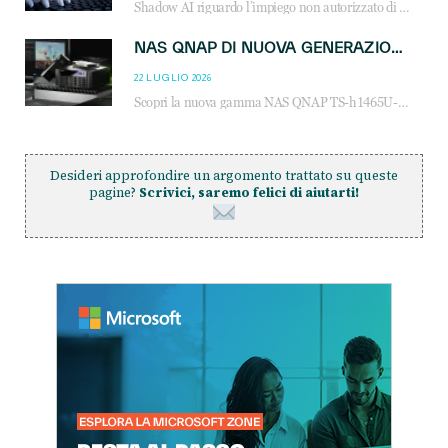
Shadow AI riguardo l’impiego non autorizzato di sistemi AI all’interno dell’azienda. E’ una pratica che si diffonde a partire dai dipendenti fino ai dirigenti e mette a repentaglio la cybersecurity, con costi più elevati per le organizzazioni. Due recenti report illustrano il fenomeno e forniscono dati in merito
NAS QNAP DI NUOVA GENERAZIONE: PIÙ PRESTAZIONI, SCALABILITÀ E PROTEZIONE DEI DATI PER LE INFRASTRUTTURE IT MODERNE
22 LUGLIO 2026
Scopri la nuova gamma NAS QNAP TS-h1465U-RP, TS-h1065eU e TS-h665U: storage aziendale con ZFS, DDR5, E1.S NVMe e connettività 2.5GbE per backup, virtualizzazione e cybersecurity.
Desideri approfondire un argomento trattato su queste
pagine?
Scrivici, saremo felici di aiutarti!