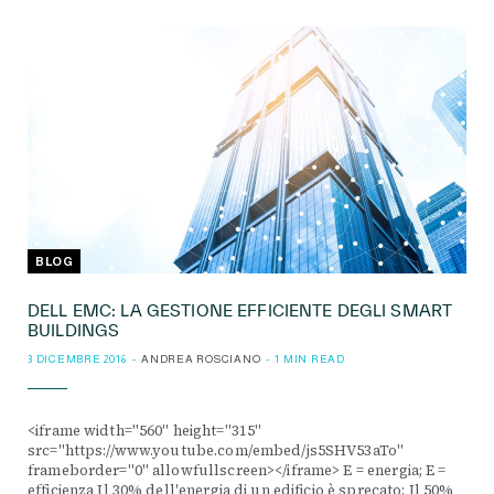
BLOG
DELL EMC: LA GESTIONE EFFICIENTE DEGLI SMART
BUILDINGS
3 DICEMBRE 2016
ANDREA ROSCIANO
1 MIN READ
<iframe width="560" height="315"
src="https://www.youtube.com/embed/js5SHV53aTo"
frameborder="0" allowfullscreen></iframe> E = energia; E =
efficienza Il 30% dell'energia di un edificio è sprecato; Il 50%