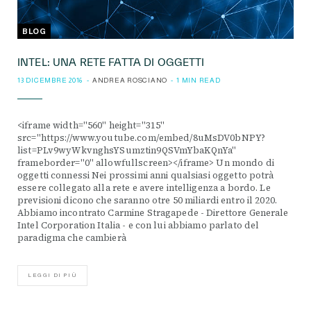
BLOG
INTEL: UNA RETE FATTA DI OGGETTI
13 DICEMBRE 2016
ANDREA ROSCIANO
1 MIN READ
<iframe width="560" height="315"
src="https://www.youtube.com/embed/8uMsDV0bNPY?
list=PLv9wyWkvnghsYSumztin9QSVmYbaKQnYa"
frameborder="0" allowfullscreen></iframe> Un mondo di
oggetti connessi Nei prossimi anni qualsiasi oggetto potrà
essere collegato alla rete e avere intelligenza a bordo. Le
previsioni dicono che saranno otre 50 miliardi entro il 2020.
Abbiamo incontrato Carmine Stragapede - Direttore Generale
Intel Corporation Italia - e con lui abbiamo parlato del
paradigma che cambierà
LEGGI DI PIÙ