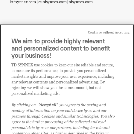
it.tdsynnex.com
|
eu.tdsynnex.com
|
tdsynnex.com
Continue without Accepting
Sei un rivenditore di tecnologia e desideri acquistare
We aim to provide highly relevant
i prodotti o le soluzioni trattate sul blog?
and personalized content to benefit
CLICCA QUI E DIVENTA
your business!
CLIENTE TD SYNNEX
TD SYNNEX use cookies to keep our site reliable and secure,
to measure its performance, to provide you personalized
market insights and improve your user experience; including
any relevant contents and personalized advertising. By
rejecting we will show you the same amount, but not
personalized marketing ads.
By clicking on
"Accept all"
you agree to the saving and
reading of information on your end device by us and our
partners through Cookies and similar technologies. You also
agree to the further processing of the collected and read
personal data by us or our partners, including for relevant
content on other sites, as further described in the Privacy