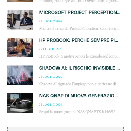
Frontier, Foundry e watsonx Orchestrate: la guerra delle piattaforme AI agent ridisegna il mercato IT. Cosa cambia per reseller, MSP e system integrator.
MICROSOFT PROJECT PERCEPTION: COME GLI AGENTI AI CAMBIERANNO SOC, CYBERSECURITY E SERVIZI MSP
29 LUGLIO 2026
Microsoft presenta Project Perception: scopri come gli agenti AI possono trasformare cybersecurity, SOC e servizi gestiti degli MSP.
HP PROBOOK: PERCHÉ SEMPRE PIÙ AZIENDE SCELGONO NOTEBOOK PROGETTATI PER IL LAVORO MODERNO
27 LUGLIO 2026
HP ProBook: 5 motivi per cui le aziende scelgono i notebook business HP per migliorare produttività, sicurezza e gestione dell’AI.
SHADOW AI: IL RISCHIO INVISIBILE CHE LE AZIENDE POSSONO GOVERNARE
23 LUGLIO 2026
Shadow AI riguardo l’impiego non autorizzato di sistemi AI all’interno dell’azienda. E’ una pratica che si diffonde a partire dai dipendenti fino ai dirigenti e mette a repentaglio la cybersecurity, con costi più elevati per le organizzazioni. Due recenti report illustrano il fenomeno e forniscono dati in merito
NAS QNAP DI NUOVA GENERAZIONE: PIÙ PRESTAZIONI, SCALABILITÀ E PROTEZIONE DEI DATI PER LE INFRASTRUTTURE IT MODERNE
22 LUGLIO 2026
Scopri la nuova gamma NAS QNAP TS-h1465U-RP, TS-h1065eU e TS-h665U: storage aziendale con ZFS, DDR5, E1.S NVMe e connettività 2.5GbE per backup, virtualizzazione e cybersecurity.