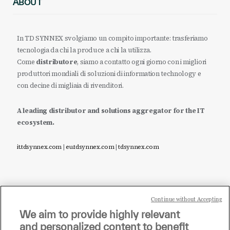
ABOUT
In TD SYNNEX svolgiamo un compito importante: trasferiamo
tecnologia da chi la produce a chi la utilizza.
Come
distributore
, siamo a contatto ogni giorno con i migliori
produttori mondiali di soluzioni di information technology e
con decine di migliaia di rivenditori.
A leading distributor and solutions aggregator for the IT
ecosystem.
it.tdsynnex.com
|
eu.tdsynnex.com
|
tdsynnex.com
Continue without Accepting
Sei un rivenditore di tecnologia e desideri acquistare
We aim to provide highly relevant
i prodotti o le soluzioni trattate sul blog?
and personalized content to benefit