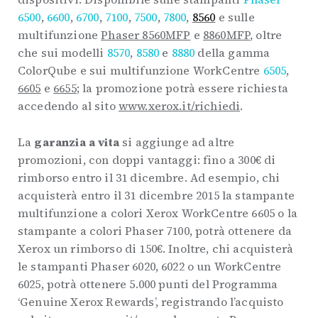
6500
,
6600
,
6700
,
7100
,
7500
,
7800
,
8560
e sulle
multifunzione
Phaser 8560MFP
e
8860MFP
, oltre
che sui modelli
8570
,
8580
e
8880
della gamma
ColorQube e sui multifunzione WorkCentre
6505
,
6605
e
6655
; la promozione potrà essere richiesta
accedendo al sito
www.xerox.it/richiedi
.
La
garanzia a vita
si aggiunge ad altre
promozioni, con doppi vantaggi: fino a 300€ di
rimborso entro il 31 dicembre. Ad esempio, chi
acquisterà entro il 31 dicembre 2015 la stampante
multifunzione a colori Xerox WorkCentre 6605 o la
stampante a colori Phaser 7100, potrà ottenere da
Xerox un rimborso di 150€. Inoltre, chi acquisterà
le stampanti Phaser 6020, 6022 o un WorkCentre
6025, potrà ottenere 5.000 punti del Programma
‘Genuine Xerox Rewards’, registrando l’acquisto