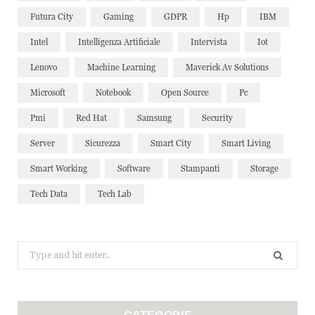
Futura City
Gaming
GDPR
Hp
IBM
Intel
Intelligenza Artificiale
Intervista
Iot
Lenovo
Machine Learning
Maverick Av Solutions
Microsoft
Notebook
Open Source
Pc
Pmi
Red Hat
Samsung
Security
Server
Sicurezza
Smart City
Smart Living
Smart Working
Software
Stampanti
Storage
Tech Data
Tech Lab
Search
for:
CATEGORIE