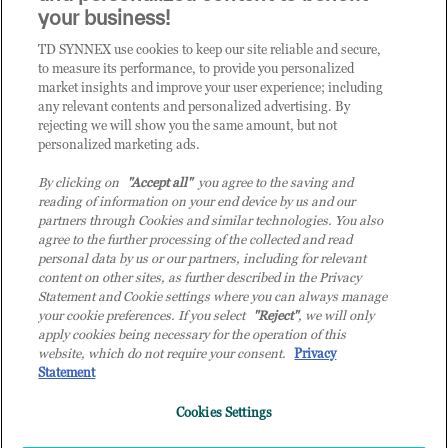
CLICCA QUI E DIVENTA
your business!
CLIENTE TD SYNNEX
TD SYNNEX use cookies to keep our site reliable and secure,
to measure its performance, to provide you personalized
market insights and improve your user experience; including
any relevant contents and personalized advertising. By
rejecting we will show you the same amount, but not
personalized marketing ads.
By clicking on
"Accept all"
you agree to the saving and
reading of information on your end device by us and our
partners through Cookies and similar technologies. You also
agree to the further processing of the collected and read
personal data by us or our partners, including for relevant
content on other sites, as further described in the Privacy
Statement and Cookie settings where you can always manage
your cookie preferences. If you select
"Reject"
, we will only
© 2026 TD SYNNEX Italy S.r.l. - Sede legale: via Luigi Russolo 9, 20138 Milano
apply cookies being necessary for the operation of this
(MI) - Numero di iscrizione al Registro delle Imprese di Milano e Codice Fiscale:
website, which do not require your consent.
Privacy
07092780159 - P.IVA: 07092780159 - Eur 12.569.000,00 i.v - TD SYNNEX e TD
Statement
SYNNEX logo sono marchi registrati di TD SYNNEX Corporation negli Stati Uniti e
in altri Paesi. Società a socio unico soggetta all’attività di direzione e coordinamento
Cookies Settings
della controllante TD SYNNEX Europe GmbH, con sede a Monaco (Germania).