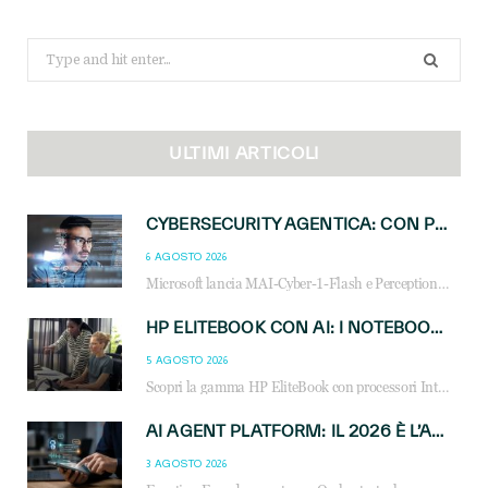
Search
for:
ULTIMI ARTICOLI
CYBERSECURITY AGENTICA: CON PERCEPTION E MAI-CYBER-1-FLASH MICROSOFT APRE NUOVI SERVIZI PER IL CANALE
6 AGOSTO 2026
Microsoft lancia MAI-Cyber-1-Flash e Perception: cybersecurity agentica in preview dal 3 novembre. Cosa cambia per MSP, system integrator e reseller.
HP ELITEBOOK CON AI: I NOTEBOOK BUSINESS INTELLIGENTI CHE TRASFORMANO PRODUTTIVITÀ, SICUREZZA E LAVORO IBRIDO
5 AGOSTO 2026
Scopri la gamma HP EliteBook con processori Intel® Core™ Ultra e AMD Ryzen™ AI. Notebook business progettati per aumentare la produttività, migliorare la collaborazione e garantire sicurezza avanzata in ufficio e in mobilità.
AI AGENT PLATFORM: IL 2026 È L’ANNO DEL «SISTEMA OPERATIVO» PER GLI AGENTI AZIENDALI
3 AGOSTO 2026