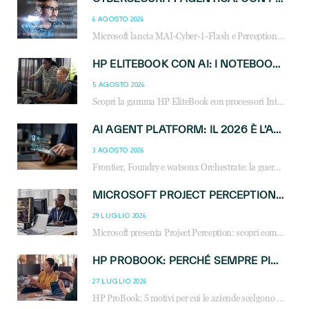
6 AGOSTO 2026
Microsoft lancia MAI-Cyber-1-Flash e Perception: cybersecurity agentica in preview dal 3 novembre. Cosa cambia per MSP, system integrator e reseller.
HP ELITEBOOK CON AI: I NOTEBOOK BUSINESS INTELLIGENTI CHE TRASFORMANO PRODUTTIVITÀ, SICUREZZA E LAVORO IBRIDO
5 AGOSTO 2026
Scopri la gamma HP EliteBook con processori Intel® Core™ Ultra e AMD Ryzen™ AI. Notebook business progettati per aumentare la produttività, migliorare la collaborazione e garantire sicurezza avanzata in ufficio e in mobilità.
AI AGENT PLATFORM: IL 2026 È L’ANNO DEL «SISTEMA OPERATIVO» PER GLI AGENTI AZIENDALI
3 AGOSTO 2026
Frontier, Foundry e watsonx Orchestrate: la guerra delle piattaforme AI agent ridisegna il mercato IT. Cosa cambia per reseller, MSP e system integrator.
MICROSOFT PROJECT PERCEPTION: COME GLI AGENTI AI CAMBIERANNO SOC, CYBERSECURITY E SERVIZI MSP
29 LUGLIO 2026
Microsoft presenta Project Perception: scopri come gli agenti AI possono trasformare cybersecurity, SOC e servizi gestiti degli MSP.
HP PROBOOK: PERCHÉ SEMPRE PIÙ AZIENDE SCELGONO NOTEBOOK PROGETTATI PER IL LAVORO MODERNO
27 LUGLIO 2026
HP ProBook: 5 motivi per cui le aziende scelgono i notebook business HP per migliorare produttività, sicurezza e gestione dell’AI.