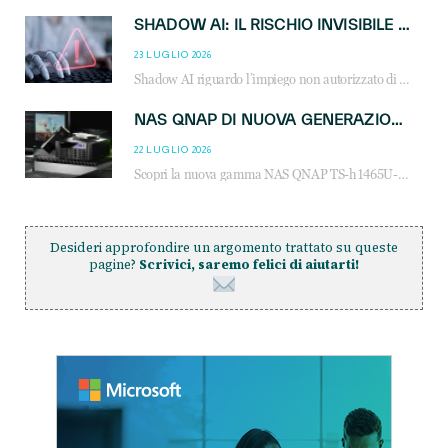
SHADOW AI: IL RISCHIO INVISIBILE CHE LE AZIENDE POSSONO GOVERNARE
23 LUGLIO 2026
Shadow AI riguardo l’impiego non autorizzato di sistemi AI all’interno dell’azienda. E’ una pratica che si diffonde a partire dai dipendenti fino ai dirigenti e mette a repentaglio la cybersecurity, con costi più elevati per le organizzazioni. Due recenti report illustrano il fenomeno e forniscono dati in merito
NAS QNAP DI NUOVA GENERAZIONE: PIÙ PRESTAZIONI, SCALABILITÀ E PROTEZIONE DEI DATI PER LE INFRASTRUTTURE IT MODERNE
22 LUGLIO 2026
Scopri la nuova gamma NAS QNAP TS-h1465U-RP, TS-h1065eU e TS-h665U: storage aziendale con ZFS, DDR5, E1.S NVMe e connettività 2.5GbE per backup, virtualizzazione e cybersecurity.
Desideri approfondire un argomento trattato su queste
pagine?
Scrivici, saremo felici di aiutarti!