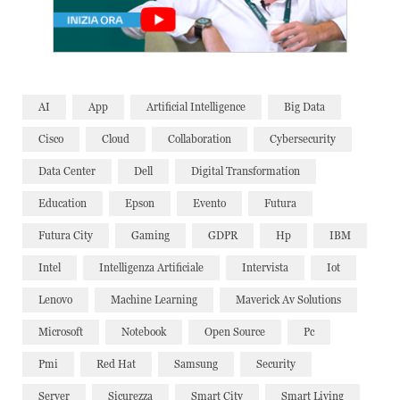
AI
App
Artificial Intelligence
Big Data
Cisco
Cloud
Collaboration
Cybersecurity
Data Center
Dell
Digital Transformation
Education
Epson
Evento
Futura
Futura City
Gaming
GDPR
Hp
IBM
Intel
Intelligenza Artificiale
Intervista
Iot
Lenovo
Machine Learning
Maverick Av Solutions
Microsoft
Notebook
Open Source
Pc
Pmi
Red Hat
Samsung
Security
Server
Sicurezza
Smart City
Smart Living