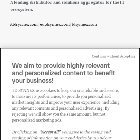
A leading distributor and solutions aggregator for the IT
ecosystem.
it.tdsynnex.com
|
eu.tdsynnex.com
|
tdsynnex.com
Continue without Accepting
Sei un rivenditore di tecnologia e desideri acquistare
We aim to provide highly relevant
i prodotti o le soluzioni trattate sul blog?
and personalized content to benefit
CLICCA QUI E DIVENTA
your business!
CLIENTE TD SYNNEX
TD SYNNEX use cookies to keep our site reliable and secure,
to measure its performance, to provide you personalized
market insights and improve your user experience; including
any relevant contents and personalized advertising. By
rejecting we will show you the same amount, but not
personalized marketing ads.
By clicking on
"Accept all"
you agree to the saving and
reading of information on your end device by us and our