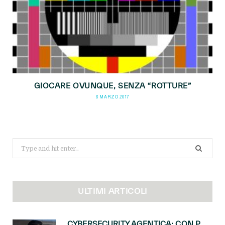
GIOCARE OVUNQUE, SENZA “ROTTURE”
8 MARZO 2017
Search
for:
ULTIMI ARTICOLI
CYBERSECURITY AGENTICA: CON PERCEPTION E MAI-CYBER-1-FLASH MICROSOFT APRE NUOVI SERVIZI PER IL CANALE