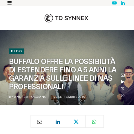
Y
L
o
i
u
n
T
k
u
e
b
d
e
I
n
BLOG
BUFFALO OFFRE LA POSSIBILITÀ
DI ESTENDERE FINO A 5 ANNI LA
GARANZIA SULLE LINEE DI NAS
PROFESSIONALI
BY
ANDREA ROSCIANO
25 SETTEMBRE 2015