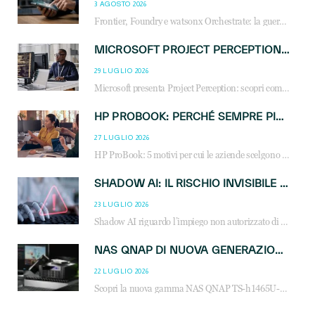
3 AGOSTO 2026
Frontier, Foundry e watsonx Orchestrate: la guerra delle piattaforme AI agent ridisegna il mercato IT. Cosa cambia per reseller, MSP e system integrator.
MICROSOFT PROJECT PERCEPTION: COME GLI AGENTI AI CAMBIERANNO SOC, CYBERSECURITY E SERVIZI MSP
29 LUGLIO 2026
Microsoft presenta Project Perception: scopri come gli agenti AI possono trasformare cybersecurity, SOC e servizi gestiti degli MSP.
HP PROBOOK: PERCHÉ SEMPRE PIÙ AZIENDE SCELGONO NOTEBOOK PROGETTATI PER IL LAVORO MODERNO
27 LUGLIO 2026
HP ProBook: 5 motivi per cui le aziende scelgono i notebook business HP per migliorare produttività, sicurezza e gestione dell’AI.
SHADOW AI: IL RISCHIO INVISIBILE CHE LE AZIENDE POSSONO GOVERNARE
23 LUGLIO 2026
Shadow AI riguardo l’impiego non autorizzato di sistemi AI all’interno dell’azienda. E’ una pratica che si diffonde a partire dai dipendenti fino ai dirigenti e mette a repentaglio la cybersecurity, con costi più elevati per le organizzazioni. Due recenti report illustrano il fenomeno e forniscono dati in merito
NAS QNAP DI NUOVA GENERAZIONE: PIÙ PRESTAZIONI, SCALABILITÀ E PROTEZIONE DEI DATI PER LE INFRASTRUTTURE IT MODERNE
22 LUGLIO 2026
Scopri la nuova gamma NAS QNAP TS-h1465U-RP, TS-h1065eU e TS-h665U: storage aziendale con ZFS, DDR5, E1.S NVMe e connettività 2.5GbE per backup, virtualizzazione e cybersecurity.