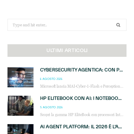
Search
for:
ULTIMI ARTICOLI
CYBERSECURITY AGENTICA: CON PERCEPTION E MAI-CYBER-1-FLASH MICROSOFT APRE NUOVI SERVIZI PER IL CANALE
6 AGOSTO 2026
Microsoft lancia MAI-Cyber-1-Flash e Perception: cybersecurity agentica in preview dal 3 novembre. Cosa cambia per MSP, system integrator e reseller.
HP ELITEBOOK CON AI: I NOTEBOOK BUSINESS INTELLIGENTI CHE TRASFORMANO PRODUTTIVITÀ, SICUREZZA E LAVORO IBRIDO
5 AGOSTO 2026
Scopri la gamma HP EliteBook con processori Intel® Core™ Ultra e AMD Ryzen™ AI. Notebook business progettati per aumentare la produttività, migliorare la collaborazione e garantire sicurezza avanzata in ufficio e in mobilità.
AI AGENT PLATFORM: IL 2026 È L’ANNO DEL «SISTEMA OPERATIVO» PER GLI AGENTI AZIENDALI