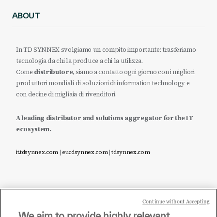
ABOUT
In TD SYNNEX svolgiamo un compito importante: trasferiamo
tecnologia da chi la produce a chi la utilizza.
Come
distributore
, siamo a contatto ogni giorno con i migliori
produttori mondiali di soluzioni di information technology e
con decine di migliaia di rivenditori.
A leading distributor and solutions aggregator for the IT
ecosystem.
it.tdsynnex.com
|
eu.tdsynnex.com
|
tdsynnex.com
Continue without Accepting
Sei un rivenditore di tecnologia e desideri acquistare
We aim to provide highly relevant