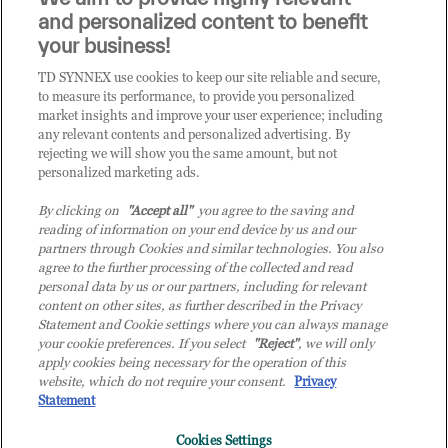
i prodotti o le soluzioni trattate sul blog?
and personalized content to benefit
CLICCA QUI E DIVENTA
your business!
CLIENTE TD SYNNEX
TD SYNNEX use cookies to keep our site reliable and secure,
to measure its performance, to provide you personalized
market insights and improve your user experience; including
any relevant contents and personalized advertising. By
rejecting we will show you the same amount, but not
personalized marketing ads.
By clicking on
"Accept all"
you agree to the saving and
reading of information on your end device by us and our
partners through Cookies and similar technologies. You also
agree to the further processing of the collected and read
personal data by us or our partners, including for relevant
content on other sites, as further described in the Privacy
Statement and Cookie settings where you can always manage
your cookie preferences. If you select
"Reject"
, we will only
© 2026 TD SYNNEX Italy S.r.l. - Sede legale: via Luigi Russolo 9, 20138 Milano
apply cookies being necessary for the operation of this
(MI) - Numero di iscrizione al Registro delle Imprese di Milano e Codice Fiscale:
website, which do not require your consent.
Privacy
07092780159 - P.IVA: 07092780159 - Eur 12.569.000,00 i.v - TD SYNNEX e TD
Statement
SYNNEX logo sono marchi registrati di TD SYNNEX Corporation negli Stati Uniti e
Cookies Settings
in altri Paesi. Società a socio unico soggetta all’attività di direzione e coordinamento