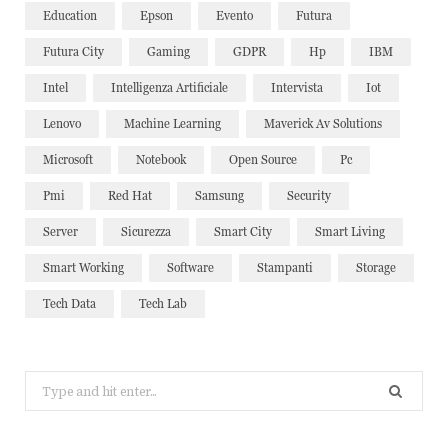
Education
Epson
Evento
Futura
Futura City
Gaming
GDPR
Hp
IBM
Intel
Intelligenza Artificiale
Intervista
Iot
Lenovo
Machine Learning
Maverick Av Solutions
Microsoft
Notebook
Open Source
Pc
Pmi
Red Hat
Samsung
Security
Server
Sicurezza
Smart City
Smart Living
Smart Working
Software
Stampanti
Storage
Tech Data
Tech Lab
Search
for: