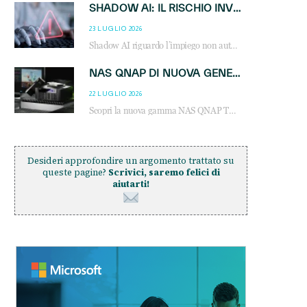
SHADOW AI: IL RISCHIO INVISIBILE CHE LE AZIENDE POSSONO GOVERNARE
23 LUGLIO 2026
Shadow AI riguardo l’impiego non autorizzato di sistemi AI all’interno dell’azienda. E’ una pratica che si diffonde a partire dai dipendenti fino ai dirigenti e mette a repentaglio la cybersecurity, con costi più elevati per le organizzazioni. Due recenti report illustrano il fenomeno e forniscono dati in merito
NAS QNAP DI NUOVA GENERAZIONE: PIÙ PRESTAZIONI, SCALABILITÀ E PROTEZIONE DEI DATI PER LE INFRASTRUTTURE IT MODERNE
22 LUGLIO 2026
Scopri la nuova gamma NAS QNAP TS-h1465U-RP, TS-h1065eU e TS-h665U: storage aziendale con ZFS, DDR5, E1.S NVMe e connettività 2.5GbE per backup, virtualizzazione e cybersecurity.
Desideri approfondire un argomento trattato su
queste pagine?
Scrivici, saremo felici di
aiutarti!