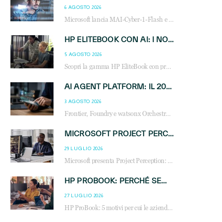
6 AGOSTO 2026
Microsoft lancia MAI-Cyber-1-Flash e Perception: cybersecurity agentica in preview dal 3 novembre. Cosa cambia per MSP, system integrator e reseller.
HP ELITEBOOK CON AI: I NOTEBOOK BUSINESS INTELLIGENTI CHE TRASFORMANO PRODUTTIVITÀ, SICUREZZA E LAVORO IBRIDO
5 AGOSTO 2026
Scopri la gamma HP EliteBook con processori Intel® Core™ Ultra e AMD Ryzen™ AI. Notebook business progettati per aumentare la produttività, migliorare la collaborazione e garantire sicurezza avanzata in ufficio e in mobilità.
AI AGENT PLATFORM: IL 2026 È L’ANNO DEL «SISTEMA OPERATIVO» PER GLI AGENTI AZIENDALI
3 AGOSTO 2026
Frontier, Foundry e watsonx Orchestrate: la guerra delle piattaforme AI agent ridisegna il mercato IT. Cosa cambia per reseller, MSP e system integrator.
MICROSOFT PROJECT PERCEPTION: COME GLI AGENTI AI CAMBIERANNO SOC, CYBERSECURITY E SERVIZI MSP
29 LUGLIO 2026
Microsoft presenta Project Perception: scopri come gli agenti AI possono trasformare cybersecurity, SOC e servizi gestiti degli MSP.
HP PROBOOK: PERCHÉ SEMPRE PIÙ AZIENDE SCELGONO NOTEBOOK PROGETTATI PER IL LAVORO MODERNO
27 LUGLIO 2026
HP ProBook: 5 motivi per cui le aziende scelgono i notebook business HP per migliorare produttività, sicurezza e gestione dell’AI.