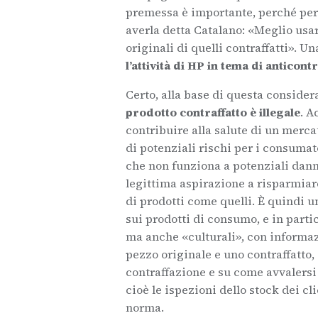
premessa è importante, perché per 
averla detta Catalano: «Meglio usar
originali di quelli contraffatti». U
l’attività di HP in tema di anticont
Certo, alla base di questa conside
prodotto contraffatto è illegale
. A
contribuire alla salute di un merca
di potenziali rischi per i consumat
che non funziona a potenziali danni
legittima aspirazione a risparmiare
di prodotti come quelli. È quindi un
sui prodotti di consumo, e in parti
ma anche «culturali», con informaz
pezzo originale e uno contraffatto,
contraffazione e su come avvalersi
cioè le ispezioni dello stock dei cl
norma.