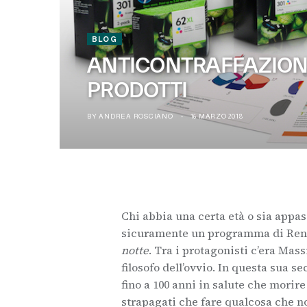
BLOG
ANTICONTRAFFAZIONE:
PRODOTTI
BY
ANDREA ROSCIANO
16 MARZO 2018
Chi abbia una certa età o sia appass
sicuramente un programma di Renzo
notte
. Tra i protagonisti c’era Mas
filosofo dell’ovvio. In questa sua 
fino a 100 anni in salute che morir
strapagati che fare qualcosa che n