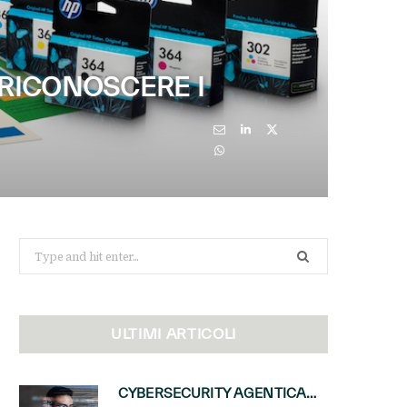
 RICONOSCERE I
Search
for:
ULTIMI ARTICOLI
CYBERSECURITY AGENTICA: CON PERCEPTION E MAI-CYBER-1-FLASH MICROSOFT APRE NUOVI SERVIZI PER IL CANALE