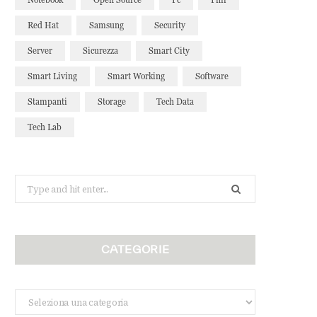
Red Hat
Samsung
Security
Server
Sicurezza
Smart City
Smart Living
Smart Working
Software
Stampanti
Storage
Tech Data
Tech Lab
Search
for:
CATEGORIE
Categorie