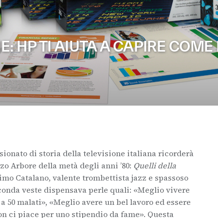
 HP TI AIUTA A CAPIRE COME
ionato di storia della televisione italiana ricorderà
 Arbore della metà degli anni ’80:
Quelli della
simo Catalano, valente trombettista jazz e spassoso
seconda veste dispensava perle quali: «Meglio vivere
e a 50 malati», «Meglio avere un bel lavoro ed essere
on ci piace per uno stipendio da fame». Questa