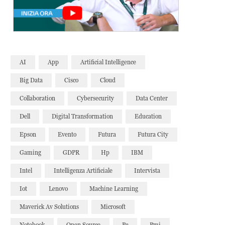
AI
App
Artificial Intelligence
Big Data
Cisco
Cloud
Collaboration
Cybersecurity
Data Center
Dell
Digital Transformation
Education
Epson
Evento
Futura
Futura City
Gaming
GDPR
Hp
IBM
Intel
Intelligenza Artificiale
Intervista
Iot
Lenovo
Machine Learning
Maverick Av Solutions
Microsoft
Notebook
Open Source
Pc
Pmi