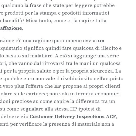
qualcuno la frase che state per leggere potrebbe
e prodotti per la stampa e prodotti informatici
na banalità? Mica tanto, come ci fa capire tutta
raffazione
.
razione c’è una ragione quantomeno ovvia:
un
cquistarlo significa quindi fare qualcosa di illecito e
to basato sul malaffare. A ciò si aggiunge una serie
ori, che vanno dal ritrovarsi tra le mani un qualcosa
 per la propria salute e per la propria sicurezza. La
 qualche euro non vale il rischio insito nell’acquisto
 vero plus l’offerta che
HP
propone ai propri clienti
colare sulle cartucce; non solo in termini economici
ioni preziose su come capire la differenza tra un
 su come segnalare alla stessa HP ipotesi di
 del servizio
Customer Delivery Inspections ACF
,
ienti per verificare la presenza di materiale non a