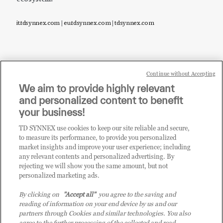
it.tdsynnex.com
|
eu.tdsynnex.com
|
tdsynnex.com
Continue without Accepting
Sei un rivenditore di tecnologia e desideri acquistare
We aim to provide highly relevant
i prodotti o le soluzioni trattate sul blog?
and personalized content to benefit
CLICCA QUI E DIVENTA
your business!
CLIENTE TD SYNNEX
TD SYNNEX use cookies to keep our site reliable and secure,
to measure its performance, to provide you personalized
market insights and improve your user experience; including
any relevant contents and personalized advertising. By
rejecting we will show you the same amount, but not
personalized marketing ads.
By clicking on
"Accept all"
you agree to the saving and
reading of information on your end device by us and our
partners through Cookies and similar technologies. You also
agree to the further processing of the collected and read