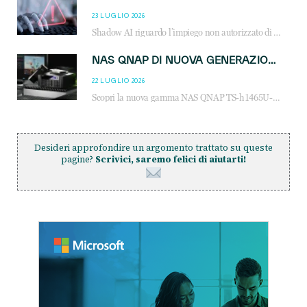
23 LUGLIO 2026
Shadow AI riguardo l’impiego non autorizzato di sistemi AI all’interno dell’azienda. E’ una pratica che si diffonde a partire dai dipendenti fino ai dirigenti e mette a repentaglio la cybersecurity, con costi più elevati per le organizzazioni. Due recenti report illustrano il fenomeno e forniscono dati in merito
NAS QNAP DI NUOVA GENERAZIONE: PIÙ PRESTAZIONI, SCALABILITÀ E PROTEZIONE DEI DATI PER LE INFRASTRUTTURE IT MODERNE
22 LUGLIO 2026
Scopri la nuova gamma NAS QNAP TS-h1465U-RP, TS-h1065eU e TS-h665U: storage aziendale con ZFS, DDR5, E1.S NVMe e connettività 2.5GbE per backup, virtualizzazione e cybersecurity.
Desideri approfondire un argomento trattato su queste
pagine?
Scrivici, saremo felici di aiutarti!