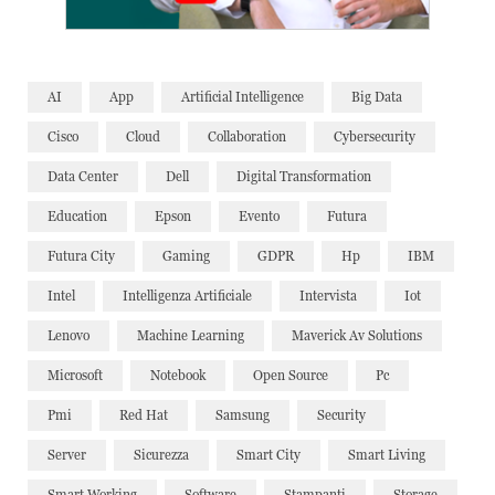
AI
App
Artificial Intelligence
Big Data
Cisco
Cloud
Collaboration
Cybersecurity
Data Center
Dell
Digital Transformation
Education
Epson
Evento
Futura
Futura City
Gaming
GDPR
Hp
IBM
Intel
Intelligenza Artificiale
Intervista
Iot
Lenovo
Machine Learning
Maverick Av Solutions
Microsoft
Notebook
Open Source
Pc
Pmi
Red Hat
Samsung
Security
Server
Sicurezza
Smart City
Smart Living
Smart Working
Software
Stampanti
Storage