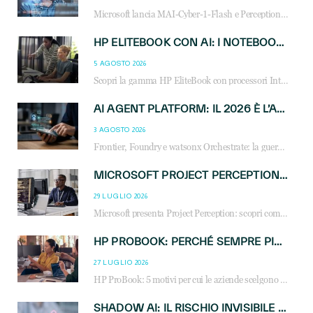
Microsoft lancia MAI-Cyber-1-Flash e Perception: cybersecurity agentica in preview dal 3 novembre. Cosa cambia per MSP, system integrator e reseller.
HP ELITEBOOK CON AI: I NOTEBOOK BUSINESS INTELLIGENTI CHE TRASFORMANO PRODUTTIVITÀ, SICUREZZA E LAVORO IBRIDO
5 AGOSTO 2026
Scopri la gamma HP EliteBook con processori Intel® Core™ Ultra e AMD Ryzen™ AI. Notebook business progettati per aumentare la produttività, migliorare la collaborazione e garantire sicurezza avanzata in ufficio e in mobilità.
AI AGENT PLATFORM: IL 2026 È L’ANNO DEL «SISTEMA OPERATIVO» PER GLI AGENTI AZIENDALI
3 AGOSTO 2026
Frontier, Foundry e watsonx Orchestrate: la guerra delle piattaforme AI agent ridisegna il mercato IT. Cosa cambia per reseller, MSP e system integrator.
MICROSOFT PROJECT PERCEPTION: COME GLI AGENTI AI CAMBIERANNO SOC, CYBERSECURITY E SERVIZI MSP
29 LUGLIO 2026
Microsoft presenta Project Perception: scopri come gli agenti AI possono trasformare cybersecurity, SOC e servizi gestiti degli MSP.
HP PROBOOK: PERCHÉ SEMPRE PIÙ AZIENDE SCELGONO NOTEBOOK PROGETTATI PER IL LAVORO MODERNO
27 LUGLIO 2026
HP ProBook: 5 motivi per cui le aziende scelgono i notebook business HP per migliorare produttività, sicurezza e gestione dell’AI.
SHADOW AI: IL RISCHIO INVISIBILE CHE LE AZIENDE POSSONO GOVERNARE