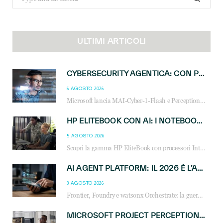
for:
ULTIMI ARTICOLI
CYBERSECURITY AGENTICA: CON PERCEPTION E MAI-CYBER-1-FLASH MICROSOFT APRE NUOVI SERVIZI PER IL CANALE
6 AGOSTO 2026
Microsoft lancia MAI-Cyber-1-Flash e Perception: cybersecurity agentica in preview dal 3 novembre. Cosa cambia per MSP, system integrator e reseller.
HP ELITEBOOK CON AI: I NOTEBOOK BUSINESS INTELLIGENTI CHE TRASFORMANO PRODUTTIVITÀ, SICUREZZA E LAVORO IBRIDO
5 AGOSTO 2026
Scopri la gamma HP EliteBook con processori Intel® Core™ Ultra e AMD Ryzen™ AI. Notebook business progettati per aumentare la produttività, migliorare la collaborazione e garantire sicurezza avanzata in ufficio e in mobilità.
AI AGENT PLATFORM: IL 2026 È L’ANNO DEL «SISTEMA OPERATIVO» PER GLI AGENTI AZIENDALI
3 AGOSTO 2026
Frontier, Foundry e watsonx Orchestrate: la guerra delle piattaforme AI agent ridisegna il mercato IT. Cosa cambia per reseller, MSP e system integrator.
MICROSOFT PROJECT PERCEPTION: COME GLI AGENTI AI CAMBIERANNO SOC, CYBERSECURITY E SERVIZI MSP