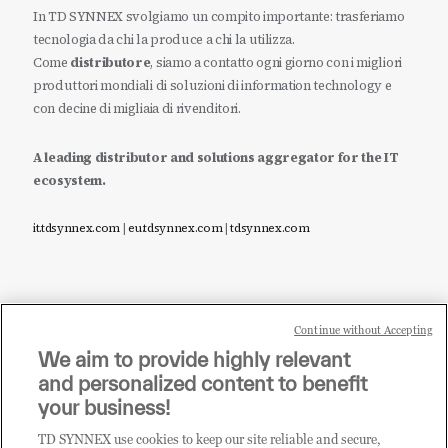
In TD SYNNEX svolgiamo un compito importante: trasferiamo
tecnologia da chi la produce a chi la utilizza.
Come
distributore
, siamo a contatto ogni giorno con i migliori
produttori mondiali di soluzioni di information technology e
con decine di migliaia di rivenditori.
A leading distributor and solutions aggregator for the IT
ecosystem.
it.tdsynnex.com
|
eu.tdsynnex.com
|
tdsynnex.com
Continue without Accepting
Sei un rivenditore di tecnologia e desideri acquistare
We aim to provide highly relevant
i prodotti o le soluzioni trattate sul blog?
and personalized content to benefit
CLICCA QUI E DIVENTA
your business!
CLIENTE TD SYNNEX
TD SYNNEX use cookies to keep our site reliable and secure,