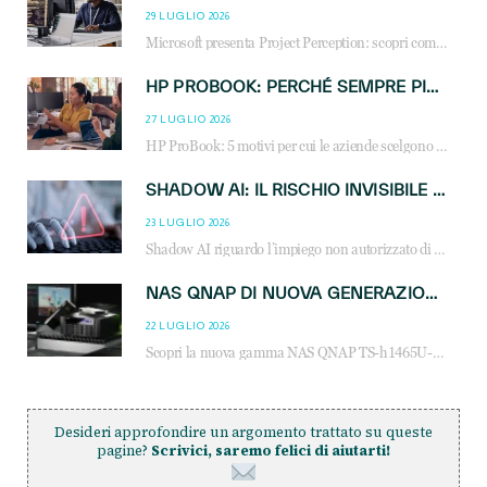
29 LUGLIO 2026
Microsoft presenta Project Perception: scopri come gli agenti AI possono trasformare cybersecurity, SOC e servizi gestiti degli MSP.
HP PROBOOK: PERCHÉ SEMPRE PIÙ AZIENDE SCELGONO NOTEBOOK PROGETTATI PER IL LAVORO MODERNO
27 LUGLIO 2026
HP ProBook: 5 motivi per cui le aziende scelgono i notebook business HP per migliorare produttività, sicurezza e gestione dell’AI.
SHADOW AI: IL RISCHIO INVISIBILE CHE LE AZIENDE POSSONO GOVERNARE
23 LUGLIO 2026
Shadow AI riguardo l’impiego non autorizzato di sistemi AI all’interno dell’azienda. E’ una pratica che si diffonde a partire dai dipendenti fino ai dirigenti e mette a repentaglio la cybersecurity, con costi più elevati per le organizzazioni. Due recenti report illustrano il fenomeno e forniscono dati in merito
NAS QNAP DI NUOVA GENERAZIONE: PIÙ PRESTAZIONI, SCALABILITÀ E PROTEZIONE DEI DATI PER LE INFRASTRUTTURE IT MODERNE
22 LUGLIO 2026
Scopri la nuova gamma NAS QNAP TS-h1465U-RP, TS-h1065eU e TS-h665U: storage aziendale con ZFS, DDR5, E1.S NVMe e connettività 2.5GbE per backup, virtualizzazione e cybersecurity.
Desideri approfondire un argomento trattato su queste
pagine?
Scrivici, saremo felici di aiutarti!