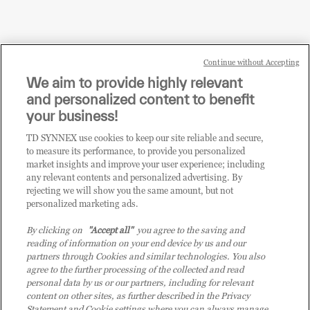
Continue without Accepting
Sei un rivenditore di tecnologia e desideri acquistare
We aim to provide highly relevant
i prodotti o le soluzioni trattate sul blog?
and personalized content to benefit
CLICCA QUI E DIVENTA
your business!
CLIENTE TD SYNNEX
TD SYNNEX use cookies to keep our site reliable and secure,
to measure its performance, to provide you personalized
market insights and improve your user experience; including
any relevant contents and personalized advertising. By
rejecting we will show you the same amount, but not
personalized marketing ads.
By clicking on
"Accept all"
you agree to the saving and
reading of information on your end device by us and our
partners through Cookies and similar technologies. You also
agree to the further processing of the collected and read
personal data by us or our partners, including for relevant
content on other sites, as further described in the Privacy
Statement and Cookie settings where you can always manage