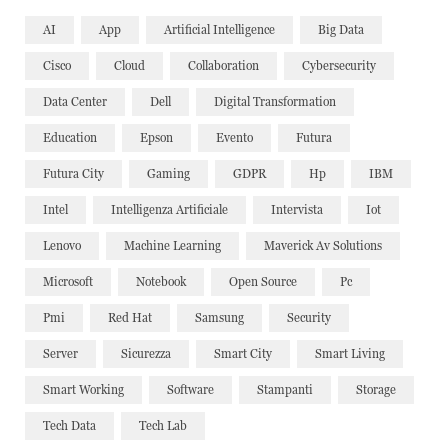
AI
App
Artificial Intelligence
Big Data
Cisco
Cloud
Collaboration
Cybersecurity
Data Center
Dell
Digital Transformation
Education
Epson
Evento
Futura
Futura City
Gaming
GDPR
Hp
IBM
Intel
Intelligenza Artificiale
Intervista
Iot
Lenovo
Machine Learning
Maverick Av Solutions
Microsoft
Notebook
Open Source
Pc
Pmi
Red Hat
Samsung
Security
Server
Sicurezza
Smart City
Smart Living
Smart Working
Software
Stampanti
Storage
Tech Data
Tech Lab