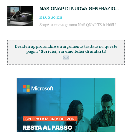
NAS QNAP DI NUOVA GENERAZIONE: PIÙ PRESTAZIONI, SCALABILITÀ E PROTEZIONE DEI DATI PER LE INFRASTRUTTURE IT MODERNE
22 LUGLIO 2026
Scopri la nuova gamma NAS QNAP TS-h1465U-RP, TS-h1065eU e TS-h665U: storage aziendale con ZFS, DDR5, E1.S NVMe e connettività 2.5GbE per backup, virtualizzazione e cybersecurity.
Desideri approfondire un argomento trattato su queste
pagine?
Scrivici, saremo felici di aiutarti!