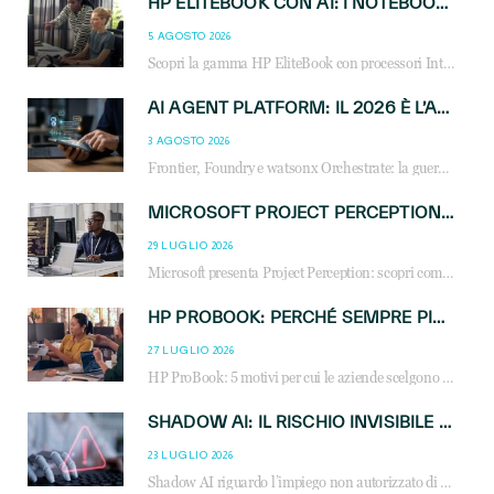
HP ELITEBOOK CON AI: I NOTEBOOK BUSINESS INTELLIGENTI CHE TRASFORMANO PRODUTTIVITÀ, SICUREZZA E LAVORO IBRIDO
5 AGOSTO 2026
Scopri la gamma HP EliteBook con processori Intel® Core™ Ultra e AMD Ryzen™ AI. Notebook business progettati per aumentare la produttività, migliorare la collaborazione e garantire sicurezza avanzata in ufficio e in mobilità.
AI AGENT PLATFORM: IL 2026 È L’ANNO DEL «SISTEMA OPERATIVO» PER GLI AGENTI AZIENDALI
3 AGOSTO 2026
Frontier, Foundry e watsonx Orchestrate: la guerra delle piattaforme AI agent ridisegna il mercato IT. Cosa cambia per reseller, MSP e system integrator.
MICROSOFT PROJECT PERCEPTION: COME GLI AGENTI AI CAMBIERANNO SOC, CYBERSECURITY E SERVIZI MSP
29 LUGLIO 2026
Microsoft presenta Project Perception: scopri come gli agenti AI possono trasformare cybersecurity, SOC e servizi gestiti degli MSP.
HP PROBOOK: PERCHÉ SEMPRE PIÙ AZIENDE SCELGONO NOTEBOOK PROGETTATI PER IL LAVORO MODERNO
27 LUGLIO 2026
HP ProBook: 5 motivi per cui le aziende scelgono i notebook business HP per migliorare produttività, sicurezza e gestione dell’AI.
SHADOW AI: IL RISCHIO INVISIBILE CHE LE AZIENDE POSSONO GOVERNARE
23 LUGLIO 2026
Shadow AI riguardo l’impiego non autorizzato di sistemi AI all’interno dell’azienda. E’ una pratica che si diffonde a partire dai dipendenti fino ai dirigenti e mette a repentaglio la cybersecurity, con costi più elevati per le organizzazioni. Due recenti report illustrano il fenomeno e forniscono dati in merito