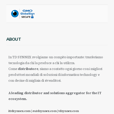
ABOUT
In TD SYNNEX svolgiamo un compito importante: trasferiamo
tecnologia da chi la produce a chi la utilizza.
Come
distributore
, siamo a contatto ogni giorno con i migliori
produttori mondiali di soluzioni di information technology e
con decine di migliaia di rivenditori.
A leading distributor and solutions aggregator for the IT
ecosystem.
it.tdsynnex.com
|
eu.tdsynnex.com
|
tdsynnex.com