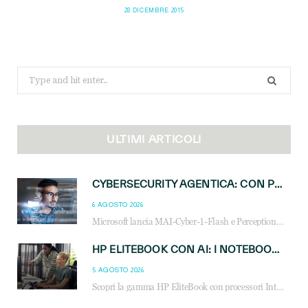
28 DICEMBRE 2015
Search
for:
ULTIMI ARTICOLI
CYBERSECURITY AGENTICA: CON PERCEPTION E MAI-CYBER-1-FLASH MICROSOFT APRE NUOVI SERVIZI PER IL CANALE
6 AGOSTO 2026
Microsoft lancia MAI-Cyber-1-Flash e Perception: cybersecurity agentica in preview dal 3 novembre. Cosa cambia per MSP, system integrator e reseller.
HP ELITEBOOK CON AI: I NOTEBOOK BUSINESS INTELLIGENTI CHE TRASFORMANO PRODUTTIVITÀ, SICUREZZA E LAVORO IBRIDO
5 AGOSTO 2026
Scopri la gamma HP EliteBook con processori Intel® Core™ Ultra e AMD Ryzen™ AI. Notebook business progettati per aumentare la produttività, migliorare la collaborazione e garantire sicurezza avanzata in ufficio e in mobilità.