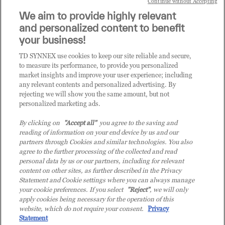
Continue without Accepting
Sei un rivenditore di tecnologia e desideri acquistare
We aim to provide highly relevant
i prodotti o le soluzioni trattate sul blog?
and personalized content to benefit
CLICCA QUI E DIVENTA
your business!
CLIENTE TD SYNNEX
TD SYNNEX use cookies to keep our site reliable and secure,
to measure its performance, to provide you personalized
market insights and improve your user experience; including
any relevant contents and personalized advertising. By
rejecting we will show you the same amount, but not
personalized marketing ads.
By clicking on
"Accept all"
you agree to the saving and
reading of information on your end device by us and our
partners through Cookies and similar technologies. You also
agree to the further processing of the collected and read
personal data by us or our partners, including for relevant
content on other sites, as further described in the Privacy
Statement and Cookie settings where you can always manage
your cookie preferences. If you select
"Reject"
, we will only
© 2026 TD SYNNEX Italy S.r.l. - Sede legale: via Luigi Russolo 9, 20138 Milano
apply cookies being necessary for the operation of this
(MI) - Numero di iscrizione al Registro delle Imprese di Milano e Codice Fiscale:
website, which do not require your consent.
Privacy
07092780159 - P.IVA: 07092780159 - Eur 12.569.000,00 i.v - TD SYNNEX e TD
Statement