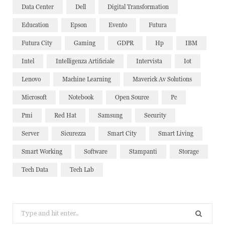
Data Center
Dell
Digital Transformation
Education
Epson
Evento
Futura
Futura City
Gaming
GDPR
Hp
IBM
Intel
Intelligenza Artificiale
Intervista
Iot
Lenovo
Machine Learning
Maverick Av Solutions
Microsoft
Notebook
Open Source
Pc
Pmi
Red Hat
Samsung
Security
Server
Sicurezza
Smart City
Smart Living
Smart Working
Software
Stampanti
Storage
Tech Data
Tech Lab
Search
for: