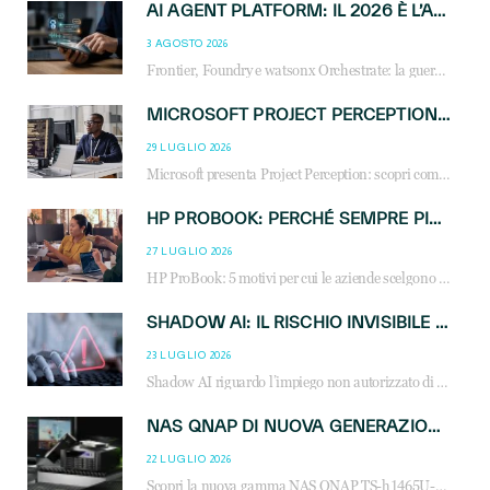
AI AGENT PLATFORM: IL 2026 È L’ANNO DEL «SISTEMA OPERATIVO» PER GLI AGENTI AZIENDALI
3 AGOSTO 2026
Frontier, Foundry e watsonx Orchestrate: la guerra delle piattaforme AI agent ridisegna il mercato IT. Cosa cambia per reseller, MSP e system integrator.
MICROSOFT PROJECT PERCEPTION: COME GLI AGENTI AI CAMBIERANNO SOC, CYBERSECURITY E SERVIZI MSP
29 LUGLIO 2026
Microsoft presenta Project Perception: scopri come gli agenti AI possono trasformare cybersecurity, SOC e servizi gestiti degli MSP.
HP PROBOOK: PERCHÉ SEMPRE PIÙ AZIENDE SCELGONO NOTEBOOK PROGETTATI PER IL LAVORO MODERNO
27 LUGLIO 2026
HP ProBook: 5 motivi per cui le aziende scelgono i notebook business HP per migliorare produttività, sicurezza e gestione dell’AI.
SHADOW AI: IL RISCHIO INVISIBILE CHE LE AZIENDE POSSONO GOVERNARE
23 LUGLIO 2026
Shadow AI riguardo l’impiego non autorizzato di sistemi AI all’interno dell’azienda. E’ una pratica che si diffonde a partire dai dipendenti fino ai dirigenti e mette a repentaglio la cybersecurity, con costi più elevati per le organizzazioni. Due recenti report illustrano il fenomeno e forniscono dati in merito
NAS QNAP DI NUOVA GENERAZIONE: PIÙ PRESTAZIONI, SCALABILITÀ E PROTEZIONE DEI DATI PER LE INFRASTRUTTURE IT MODERNE
22 LUGLIO 2026
Scopri la nuova gamma NAS QNAP TS-h1465U-RP, TS-h1065eU e TS-h665U: storage aziendale con ZFS, DDR5, E1.S NVMe e connettività 2.5GbE per backup, virtualizzazione e cybersecurity.