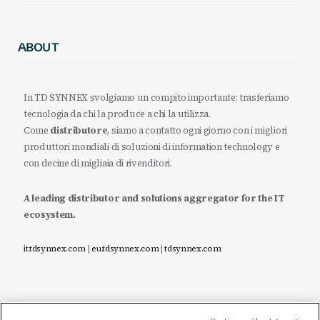
ABOUT
In TD SYNNEX svolgiamo un compito importante: trasferiamo
tecnologia da chi la produce a chi la utilizza.
Come
distributore
, siamo a contatto ogni giorno con i migliori
produttori mondiali di soluzioni di information technology e
con decine di migliaia di rivenditori.
A leading distributor and solutions aggregator for the IT
ecosystem.
it.tdsynnex.com
|
eu.tdsynnex.com
|
tdsynnex.com