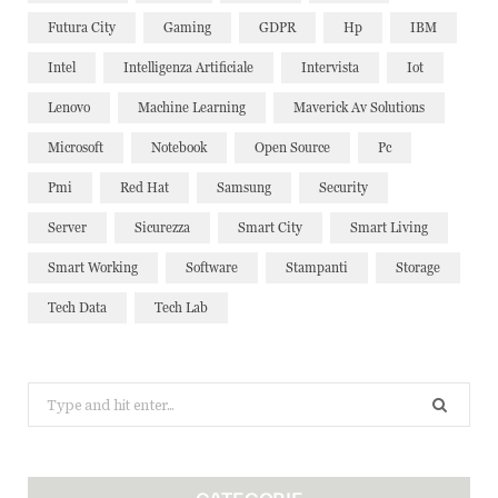
Futura City
Gaming
GDPR
Hp
IBM
Intel
Intelligenza Artificiale
Intervista
Iot
Lenovo
Machine Learning
Maverick Av Solutions
Microsoft
Notebook
Open Source
Pc
Pmi
Red Hat
Samsung
Security
Server
Sicurezza
Smart City
Smart Living
Smart Working
Software
Stampanti
Storage
Tech Data
Tech Lab
Search
for: