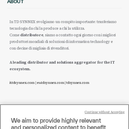
ABOUT
In TD SYNNEX svolgiamo un compito importante: trasferiamo
tecnologia da chi la produce a chi la utilizza.
Come
distributore
, siamo a contatto ogni giorno con i migliori
produttori mondiali di soluzioni di information technology e
con decine di migliaia di rivenditori.
A leading distributor and solutions aggregator for the IT
ecosystem.
it.tdsynnex.com
|
eu.tdsynnex.com
|
tdsynnex.com
Continue without Accepting
Sei un rivenditore di tecnologia e desideri acquistare
We aim to provide highly relevant
i prodotti o le soluzioni trattate sul blog?
and personalized content to benefit