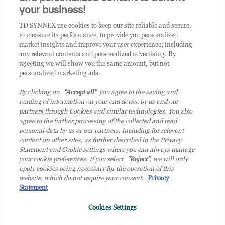
CLICCA QUI E DIVENTA
your business!
CLIENTE TD SYNNEX
TD SYNNEX use cookies to keep our site reliable and secure,
to measure its performance, to provide you personalized
market insights and improve your user experience; including
any relevant contents and personalized advertising. By
rejecting we will show you the same amount, but not
personalized marketing ads.
By clicking on
"Accept all"
you agree to the saving and
reading of information on your end device by us and our
partners through Cookies and similar technologies. You also
agree to the further processing of the collected and read
personal data by us or our partners, including for relevant
content on other sites, as further described in the Privacy
Statement and Cookie settings where you can always manage
your cookie preferences. If you select
"Reject"
, we will only
© 2026 TD SYNNEX Italy S.r.l. - Sede legale: via Luigi Russolo 9, 20138 Milano
apply cookies being necessary for the operation of this
(MI) - Numero di iscrizione al Registro delle Imprese di Milano e Codice Fiscale:
website, which do not require your consent.
Privacy
07092780159 - P.IVA: 07092780159 - Eur 12.569.000,00 i.v - TD SYNNEX e TD
Statement
SYNNEX logo sono marchi registrati di TD SYNNEX Corporation negli Stati Uniti e
Cookies Settings
in altri Paesi. Società a socio unico soggetta all’attività di direzione e coordinamento
della controllante TD SYNNEX Europe GmbH, con sede a Monaco (Germania).