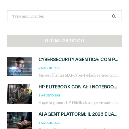
Search
for:
ULTIMI ARTICOLI
CYBERSECURITY AGENTICA: CON PERCEPTION E MAI-CYBER-1-FLASH MICROSOFT APRE NUOVI SERVIZI PER IL CANALE
6 AGOSTO 2026
Microsoft lancia MAI-Cyber-1-Flash e Perception: cybersecurity agentica in preview dal 3 novembre. Cosa cambia per MSP, system integrator e reseller.
HP ELITEBOOK CON AI: I NOTEBOOK BUSINESS INTELLIGENTI CHE TRASFORMANO PRODUTTIVITÀ, SICUREZZA E LAVORO IBRIDO
5 AGOSTO 2026
Scopri la gamma HP EliteBook con processori Intel® Core™ Ultra e AMD Ryzen™ AI. Notebook business progettati per aumentare la produttività, migliorare la collaborazione e garantire sicurezza avanzata in ufficio e in mobilità.
AI AGENT PLATFORM: IL 2026 È L’ANNO DEL «SISTEMA OPERATIVO» PER GLI AGENTI AZIENDALI
3 AGOSTO 2026