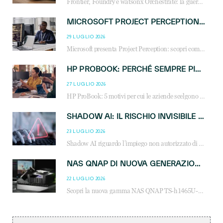
Frontier, Foundry e watsonx Orchestrate: la guerra delle piattaforme AI agent ridisegna il mercato IT. Cosa cambia per reseller, MSP e system integrator.
MICROSOFT PROJECT PERCEPTION: COME GLI AGENTI AI CAMBIERANNO SOC, CYBERSECURITY E SERVIZI MSP
29 LUGLIO 2026
Microsoft presenta Project Perception: scopri come gli agenti AI possono trasformare cybersecurity, SOC e servizi gestiti degli MSP.
HP PROBOOK: PERCHÉ SEMPRE PIÙ AZIENDE SCELGONO NOTEBOOK PROGETTATI PER IL LAVORO MODERNO
27 LUGLIO 2026
HP ProBook: 5 motivi per cui le aziende scelgono i notebook business HP per migliorare produttività, sicurezza e gestione dell’AI.
SHADOW AI: IL RISCHIO INVISIBILE CHE LE AZIENDE POSSONO GOVERNARE
23 LUGLIO 2026
Shadow AI riguardo l’impiego non autorizzato di sistemi AI all’interno dell’azienda. E’ una pratica che si diffonde a partire dai dipendenti fino ai dirigenti e mette a repentaglio la cybersecurity, con costi più elevati per le organizzazioni. Due recenti report illustrano il fenomeno e forniscono dati in merito
NAS QNAP DI NUOVA GENERAZIONE: PIÙ PRESTAZIONI, SCALABILITÀ E PROTEZIONE DEI DATI PER LE INFRASTRUTTURE IT MODERNE
22 LUGLIO 2026
Scopri la nuova gamma NAS QNAP TS-h1465U-RP, TS-h1065eU e TS-h665U: storage aziendale con ZFS, DDR5, E1.S NVMe e connettività 2.5GbE per backup, virtualizzazione e cybersecurity.