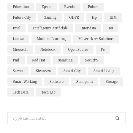
Education
Epson
Evento
Futura
Futura City
Gaming
GDPR
Hp
IBM
Intel
Intelligenza Artificiale
Intervista
Iot
Lenovo
Machine Learning
Maverick Av Solutions
Microsoft
Notebook
Open Source
Pc
Pmi
Red Hat
Samsung
Security
Server
Sicurezza
Smart City
Smart Living
Smart Working
Software
Stampanti
Storage
Tech Data
Tech Lab
Search
for: