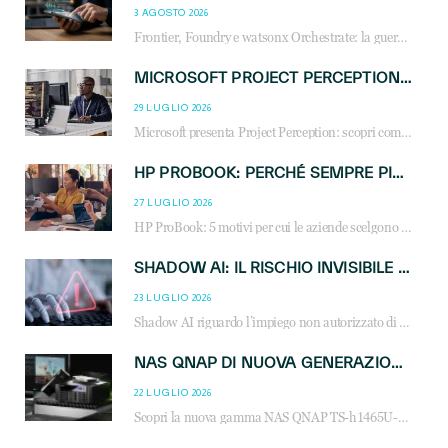
3 AGOSTO 2026
Frontier, Foundry e watsonx Orchestrate: la guerra delle piattaforme AI agent ridisegna il mercato IT. Cosa cambia per reseller, MSP e system integrator.
MICROSOFT PROJECT PERCEPTION: COME GLI AGENTI AI CAMBIERANNO SOC, CYBERSECURITY E SERVIZI MSP
29 LUGLIO 2026
Microsoft presenta Project Perception: scopri come gli agenti AI possono trasformare cybersecurity, SOC e servizi gestiti degli MSP.
HP PROBOOK: PERCHÉ SEMPRE PIÙ AZIENDE SCELGONO NOTEBOOK PROGETTATI PER IL LAVORO MODERNO
27 LUGLIO 2026
HP ProBook: 5 motivi per cui le aziende scelgono i notebook business HP per migliorare produttività, sicurezza e gestione dell’AI.
SHADOW AI: IL RISCHIO INVISIBILE CHE LE AZIENDE POSSONO GOVERNARE
23 LUGLIO 2026
Shadow AI riguardo l’impiego non autorizzato di sistemi AI all’interno dell’azienda. E’ una pratica che si diffonde a partire dai dipendenti fino ai dirigenti e mette a repentaglio la cybersecurity, con costi più elevati per le organizzazioni. Due recenti report illustrano il fenomeno e forniscono dati in merito
NAS QNAP DI NUOVA GENERAZIONE: PIÙ PRESTAZIONI, SCALABILITÀ E PROTEZIONE DEI DATI PER LE INFRASTRUTTURE IT MODERNE
22 LUGLIO 2026
Scopri la nuova gamma NAS QNAP TS-h1465U-RP, TS-h1065eU e TS-h665U: storage aziendale con ZFS, DDR5, E1.S NVMe e connettività 2.5GbE per backup, virtualizzazione e cybersecurity.