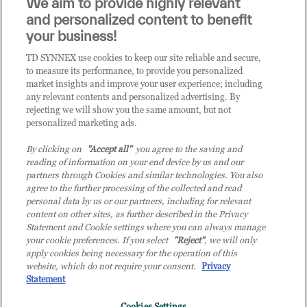
We aim to provide highly relevant
i prodotti o le soluzioni trattate sul blog?
and personalized content to benefit
CLICCA QUI E DIVENTA
your business!
CLIENTE TD SYNNEX
TD SYNNEX use cookies to keep our site reliable and secure,
to measure its performance, to provide you personalized
market insights and improve your user experience; including
any relevant contents and personalized advertising. By
rejecting we will show you the same amount, but not
personalized marketing ads.
By clicking on
"Accept all"
you agree to the saving and
reading of information on your end device by us and our
partners through Cookies and similar technologies. You also
agree to the further processing of the collected and read
personal data by us or our partners, including for relevant
content on other sites, as further described in the Privacy
Statement and Cookie settings where you can always manage
your cookie preferences. If you select
"Reject"
, we will only
© 2026 TD SYNNEX Italy S.r.l. - Sede legale: via Luigi Russolo 9, 20138 Milano
apply cookies being necessary for the operation of this
(MI) - Numero di iscrizione al Registro delle Imprese di Milano e Codice Fiscale:
website, which do not require your consent.
Privacy
07092780159 - P.IVA: 07092780159 - Eur 12.569.000,00 i.v - TD SYNNEX e TD
Statement
SYNNEX logo sono marchi registrati di TD SYNNEX Corporation negli Stati Uniti e
Cookies Settings
in altri Paesi. Società a socio unico soggetta all’attività di direzione e coordinamento