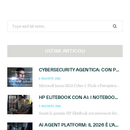
Search
for:
ULTIMI ARTICOLI
CYBERSECURITY AGENTICA: CON PERCEPTION E MAI-CYBER-1-FLASH MICROSOFT APRE NUOVI SERVIZI PER IL CANALE
6 AGOSTO 2026
Microsoft lancia MAI-Cyber-1-Flash e Perception: cybersecurity agentica in preview dal 3 novembre. Cosa cambia per MSP, system integrator e reseller.
HP ELITEBOOK CON AI: I NOTEBOOK BUSINESS INTELLIGENTI CHE TRASFORMANO PRODUTTIVITÀ, SICUREZZA E LAVORO IBRIDO
5 AGOSTO 2026
Scopri la gamma HP EliteBook con processori Intel® Core™ Ultra e AMD Ryzen™ AI. Notebook business progettati per aumentare la produttività, migliorare la collaborazione e garantire sicurezza avanzata in ufficio e in mobilità.
AI AGENT PLATFORM: IL 2026 È L’ANNO DEL «SISTEMA OPERATIVO» PER GLI AGENTI AZIENDALI