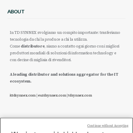
ABOUT
In TD SYNNEX svolgiamo un compito importante: trasferiamo
tecnologia da chi la produce a chi la utilizza.
Come
distributore
, siamo a contatto ogni giorno con i migliori
produttori mondiali di soluzioni di information technology e
con decine di migliaia di rivenditori.
A leading distributor and solutions aggregator for the IT
ecosystem.
it.tdsynnex.com
|
eu.tdsynnex.com
|
tdsynnex.com
Continue without Accepting
Sei un rivenditore di tecnologia e desideri acquistare