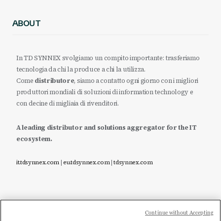
ABOUT
In TD SYNNEX svolgiamo un compito importante: trasferiamo
tecnologia da chi la produce a chi la utilizza.
Come
distributore
, siamo a contatto ogni giorno con i migliori
produttori mondiali di soluzioni di information technology e
con decine di migliaia di rivenditori.
A leading distributor and solutions aggregator for the IT
ecosystem.
it.tdsynnex.com
|
eu.tdsynnex.com
|
tdsynnex.com
Continue without Accepting