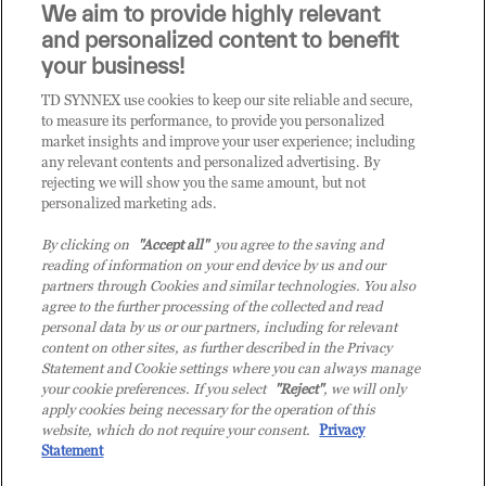
Sei un rivenditore di tecnologia e desideri acquistare
We aim to provide highly relevant
i prodotti o le soluzioni trattate sul blog?
and personalized content to benefit
CLICCA QUI E DIVENTA
your business!
CLIENTE TD SYNNEX
TD SYNNEX use cookies to keep our site reliable and secure,
to measure its performance, to provide you personalized
market insights and improve your user experience; including
any relevant contents and personalized advertising. By
rejecting we will show you the same amount, but not
personalized marketing ads.
By clicking on
"Accept all"
you agree to the saving and
reading of information on your end device by us and our
partners through Cookies and similar technologies. You also
agree to the further processing of the collected and read
personal data by us or our partners, including for relevant
content on other sites, as further described in the Privacy
Statement and Cookie settings where you can always manage
your cookie preferences. If you select
"Reject"
, we will only
© 2026 TD SYNNEX Italy S.r.l. - Sede legale: via Luigi Russolo 9, 20138 Milano
apply cookies being necessary for the operation of this
(MI) - Numero di iscrizione al Registro delle Imprese di Milano e Codice Fiscale:
website, which do not require your consent.
Privacy
07092780159 - P.IVA: 07092780159 - Eur 12.569.000,00 i.v - TD SYNNEX e TD
Statement
SYNNEX logo sono marchi registrati di TD SYNNEX Corporation negli Stati Uniti e