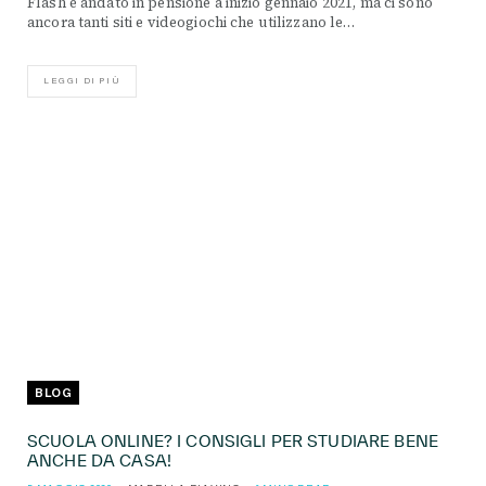
Flash è andato in pensione a inizio gennaio 2021, ma ci sono
ancora tanti siti e videogiochi che utilizzano le…
LEGGI DI PIÙ
BLOG
SCUOLA ONLINE? I CONSIGLI PER STUDIARE BENE
ANCHE DA CASA!