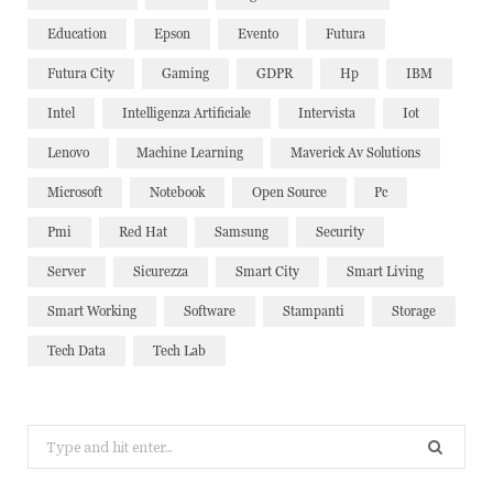
Education
Epson
Evento
Futura
Futura City
Gaming
GDPR
Hp
IBM
Intel
Intelligenza Artificiale
Intervista
Iot
Lenovo
Machine Learning
Maverick Av Solutions
Microsoft
Notebook
Open Source
Pc
Pmi
Red Hat
Samsung
Security
Server
Sicurezza
Smart City
Smart Living
Smart Working
Software
Stampanti
Storage
Tech Data
Tech Lab
Search
for: