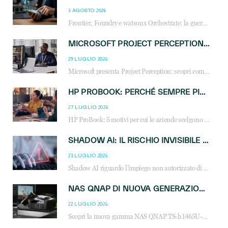
3 AGOSTO 2026
Frontier, Foundry e watsonx Orchestrate: la guerra delle piattaforme AI agent ridisegna il mercato IT. Cosa cambia per reseller, MSP e system integrator.
MICROSOFT PROJECT PERCEPTION: COME GLI AGENTI AI CAMBIERANNO SOC, CYBERSECURITY E SERVIZI MSP
29 LUGLIO 2026
Microsoft presenta Project Perception: scopri come gli agenti AI possono trasformare cybersecurity, SOC e servizi gestiti degli MSP.
HP PROBOOK: PERCHÉ SEMPRE PIÙ AZIENDE SCELGONO NOTEBOOK PROGETTATI PER IL LAVORO MODERNO
27 LUGLIO 2026
HP ProBook: 5 motivi per cui le aziende scelgono i notebook business HP per migliorare produttività, sicurezza e gestione dell’AI.
SHADOW AI: IL RISCHIO INVISIBILE CHE LE AZIENDE POSSONO GOVERNARE
23 LUGLIO 2026
Shadow AI riguardo l’impiego non autorizzato di sistemi AI all’interno dell’azienda. E’ una pratica che si diffonde a partire dai dipendenti fino ai dirigenti e mette a repentaglio la cybersecurity, con costi più elevati per le organizzazioni. Due recenti report illustrano il fenomeno e forniscono dati in merito
NAS QNAP DI NUOVA GENERAZIONE: PIÙ PRESTAZIONI, SCALABILITÀ E PROTEZIONE DEI DATI PER LE INFRASTRUTTURE IT MODERNE
22 LUGLIO 2026
Scopri la nuova gamma NAS QNAP TS-h1465U-RP, TS-h1065eU e TS-h665U: storage aziendale con ZFS, DDR5, E1.S NVMe e connettività 2.5GbE per backup, virtualizzazione e cybersecurity.