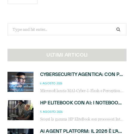
Search
for:
ULTIMI ARTICOLI
CYBERSECURITY AGENTICA: CON PERCEPTION E MAI-CYBER-1-FLASH MICROSOFT APRE NUOVI SERVIZI PER IL CANALE
6 AGOSTO 2026
Microsoft lancia MAI-Cyber-1-Flash e Perception: cybersecurity agentica in preview dal 3 novembre. Cosa cambia per MSP, system integrator e reseller.
HP ELITEBOOK CON AI: I NOTEBOOK BUSINESS INTELLIGENTI CHE TRASFORMANO PRODUTTIVITÀ, SICUREZZA E LAVORO IBRIDO
5 AGOSTO 2026
Scopri la gamma HP EliteBook con processori Intel® Core™ Ultra e AMD Ryzen™ AI. Notebook business progettati per aumentare la produttività, migliorare la collaborazione e garantire sicurezza avanzata in ufficio e in mobilità.
AI AGENT PLATFORM: IL 2026 È L’ANNO DEL «SISTEMA OPERATIVO» PER GLI AGENTI AZIENDALI