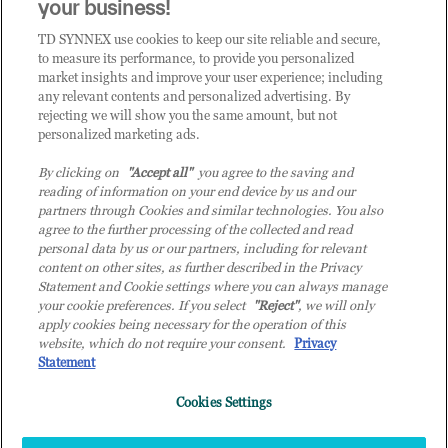
CLICCA QUI E DIVENTA
your business!
CLIENTE TD SYNNEX
TD SYNNEX use cookies to keep our site reliable and secure,
to measure its performance, to provide you personalized
market insights and improve your user experience; including
any relevant contents and personalized advertising. By
rejecting we will show you the same amount, but not
personalized marketing ads.
By clicking on
"Accept all"
you agree to the saving and
reading of information on your end device by us and our
partners through Cookies and similar technologies. You also
agree to the further processing of the collected and read
personal data by us or our partners, including for relevant
content on other sites, as further described in the Privacy
Statement and Cookie settings where you can always manage
your cookie preferences. If you select
"Reject"
, we will only
© 2026 TD SYNNEX Italy S.r.l. - Sede legale: via Luigi Russolo 9, 20138 Milano
apply cookies being necessary for the operation of this
(MI) - Numero di iscrizione al Registro delle Imprese di Milano e Codice Fiscale:
website, which do not require your consent.
Privacy
07092780159 - P.IVA: 07092780159 - Eur 12.569.000,00 i.v - TD SYNNEX e TD
Statement
SYNNEX logo sono marchi registrati di TD SYNNEX Corporation negli Stati Uniti e
Cookies Settings
in altri Paesi. Società a socio unico soggetta all’attività di direzione e coordinamento
della controllante TD SYNNEX Europe GmbH, con sede a Monaco (Germania).