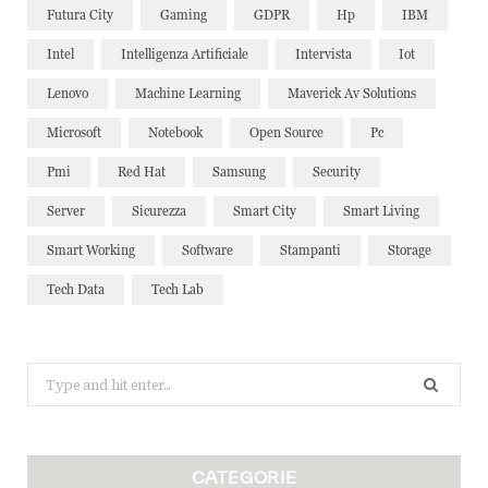
Futura City
Gaming
GDPR
Hp
IBM
Intel
Intelligenza Artificiale
Intervista
Iot
Lenovo
Machine Learning
Maverick Av Solutions
Microsoft
Notebook
Open Source
Pc
Pmi
Red Hat
Samsung
Security
Server
Sicurezza
Smart City
Smart Living
Smart Working
Software
Stampanti
Storage
Tech Data
Tech Lab
Search
for:
CATEGORIE