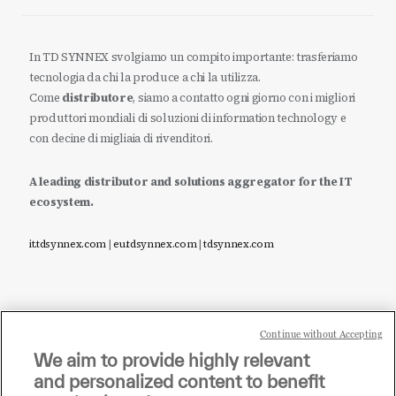
In TD SYNNEX svolgiamo un compito importante: trasferiamo
tecnologia da chi la produce a chi la utilizza.
Come
distributore
, siamo a contatto ogni giorno con i migliori
produttori mondiali di soluzioni di information technology e
con decine di migliaia di rivenditori.
A leading distributor and solutions aggregator for the IT
ecosystem.
it.tdsynnex.com
|
eu.tdsynnex.com
|
tdsynnex.com
Continue without Accepting
Sei un rivenditore di tecnologia e desideri acquistare
We aim to provide highly relevant
i prodotti o le soluzioni trattate sul blog?
and personalized content to benefit