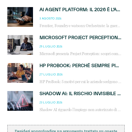
AI AGENT PLATFORM: IL 2026 È L’ANNO DEL «SISTEMA OPERATIVO» PER GLI AGENTI AZIENDALI
3 AGOSTO 2026
Frontier, Foundry e watsonx Orchestrate: la guerra delle piattaforme AI agent ridisegna il mercato IT. Cosa cambia per reseller, MSP e system integrator.
MICROSOFT PROJECT PERCEPTION: COME GLI AGENTI AI CAMBIERANNO SOC, CYBERSECURITY E SERVIZI MSP
29 LUGLIO 2026
Microsoft presenta Project Perception: scopri come gli agenti AI possono trasformare cybersecurity, SOC e servizi gestiti degli MSP.
HP PROBOOK: PERCHÉ SEMPRE PIÙ AZIENDE SCELGONO NOTEBOOK PROGETTATI PER IL LAVORO MODERNO
27 LUGLIO 2026
HP ProBook: 5 motivi per cui le aziende scelgono i notebook business HP per migliorare produttività, sicurezza e gestione dell’AI.
SHADOW AI: IL RISCHIO INVISIBILE CHE LE AZIENDE POSSONO GOVERNARE
23 LUGLIO 2026
Shadow AI riguardo l’impiego non autorizzato di sistemi AI all’interno dell’azienda. E’ una pratica che si diffonde a partire dai dipendenti fino ai dirigenti e mette a repentaglio la cybersecurity, con costi più elevati per le organizzazioni. Due recenti report illustrano il fenomeno e forniscono dati in merito
Desideri approfondire un argomento trattato su queste