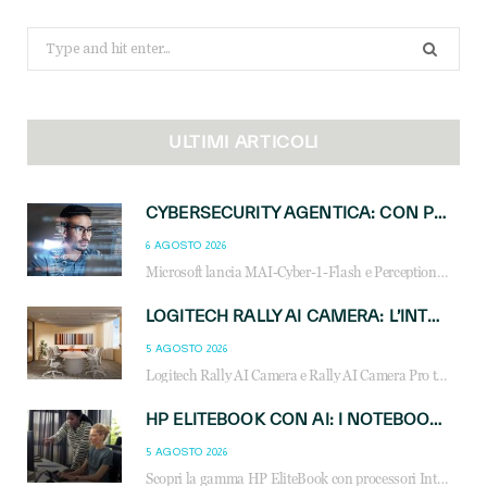
Search
for:
ULTIMI ARTICOLI
CYBERSECURITY AGENTICA: CON PERCEPTION E MAI-CYBER-1-FLASH MICROSOFT APRE NUOVI SERVIZI PER IL CANALE
6 AGOSTO 2026
Microsoft lancia MAI-Cyber-1-Flash e Perception: cybersecurity agentica in preview dal 3 novembre. Cosa cambia per MSP, system integrator e reseller.
LOGITECH RALLY AI CAMERA: L’INTELLIGENZA ARTIFICIALE ENTRA NELLE SALE RIUNIONI DI NUOVA GENERAZIONE
5 AGOSTO 2026
Logitech Rally AI Camera e Rally AI Camera Pro trasformano gli spazi di collaborazione con AI, inquadratura intelligente, multi-camera e gestione avanzata dei meeting ibridi.
HP ELITEBOOK CON AI: I NOTEBOOK BUSINESS INTELLIGENTI CHE TRASFORMANO PRODUTTIVITÀ, SICUREZZA E LAVORO IBRIDO
5 AGOSTO 2026
Scopri la gamma HP EliteBook con processori Intel® Core™ Ultra e AMD Ryzen™ AI. Notebook business progettati per aumentare la produttività, migliorare la collaborazione e garantire sicurezza avanzata in ufficio e in mobilità.