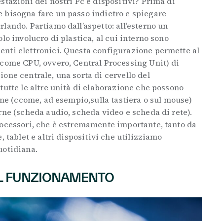
stazioni dei nostri Pc e dispositivi? Prima di
 bisogna fare un passo indietro e spiegare
lando. Partiamo dall’aspetto: all’esterno un
lo involucro di plastica, al cui interno sono
nti elettronici. Questa configurazione permette al
 come CPU, ovvero, Central Processing Unit) di
one centrale, una sorta di cervello del
utte le altre unità di elaborazione che possono
erne (ccome, ad esempio,sulla tastiera o sul mouse)
rne (scheda audio, scheda video e scheda di rete).
rocessori, che è estremamente importante, tanto da
, tablet e altri dispositivi che utilizziamo
uotidiana.
IL FUNZIONAMENTO