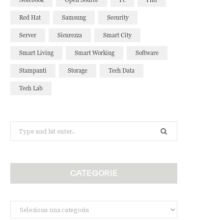
Red Hat
Samsung
Security
Server
Sicurezza
Smart City
Smart Living
Smart Working
Software
Stampanti
Storage
Tech Data
Tech Lab
Search
for:
CATEGORIE
Categorie