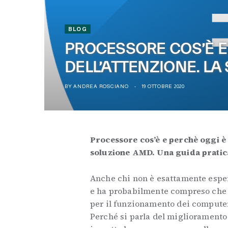
BLOG
PROCESSORE COS’È E
DELL’ATTENZIONE. L
BY
ANDREA ROSCIANO
19 OTTOBRE 2020
Processore cos’è e perchè oggi è 
soluzione AMD. Una guida pratica 
Anche chi non è esattamente esper
e ha probabilmente compreso che 
per il funzionamento dei compute
Perché si parla del miglioramento