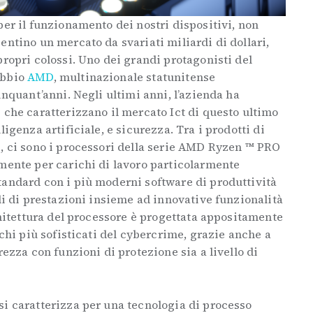
per il funzionamento dei nostri dispositivi, non
entino un mercato da svariati miliardi di dollari,
propri colossi. Uno dei grandi protagonisti del
ubbio
AMD
, multinazionale statunitense
inquant’anni. Negli ultimi anni, l’azienda ha
 che caratterizzano il mercato Ict di questo ultimo
ligenza artificiale, e sicurezza. Tra i prodotti di
e, ci sono i processori della serie AMD Ryzen ™ PRO
amente per carichi di lavoro particolarmente
andard con i più moderni software di produttività
li di prestazioni insieme ad innovative funzionalità
rchitettura del processore è progettata appositamente
cchi più sofisticati del cybercrime, grazie anche a
rezza con funzioni di protezione sia a livello di
si caratterizza per una tecnologia di processo