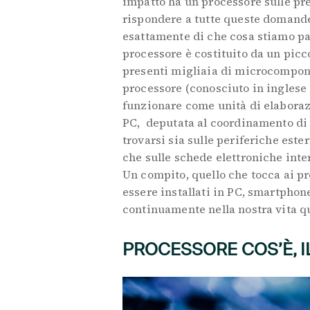
impatto ha un processore sulle pre
rispondere a tutte queste domande
esattamente di che cosa stiamo par
processore è costituito da un picco
presenti migliaia di microcompone
processore (conosciuto in inglese
funzionare come unità di elaborazi
PC, deputata al coordinamento di t
trovarsi sia sulle periferiche est
che sulle schede elettroniche inte
Un compito, quello che tocca ai p
essere installati in PC, smartphone
continuamente nella nostra vita q
PROCESSORE COS’È, 