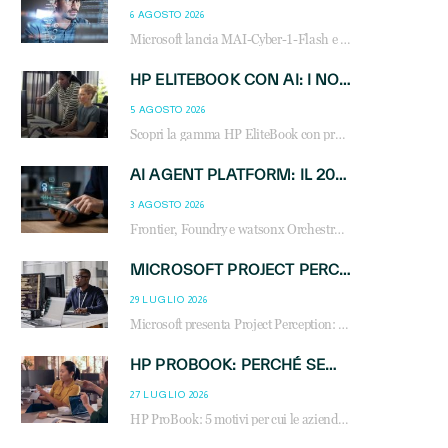
6 AGOSTO 2026
Microsoft lancia MAI-Cyber-1-Flash e Perception: cybersecurity agentica in preview dal 3 novembre. Cosa cambia per MSP, system integrator e reseller.
HP ELITEBOOK CON AI: I NOTEBOOK BUSINESS INTELLIGENTI CHE TRASFORMANO PRODUTTIVITÀ, SICUREZZA E LAVORO IBRIDO
5 AGOSTO 2026
Scopri la gamma HP EliteBook con processori Intel® Core™ Ultra e AMD Ryzen™ AI. Notebook business progettati per aumentare la produttività, migliorare la collaborazione e garantire sicurezza avanzata in ufficio e in mobilità.
AI AGENT PLATFORM: IL 2026 È L’ANNO DEL «SISTEMA OPERATIVO» PER GLI AGENTI AZIENDALI
3 AGOSTO 2026
Frontier, Foundry e watsonx Orchestrate: la guerra delle piattaforme AI agent ridisegna il mercato IT. Cosa cambia per reseller, MSP e system integrator.
MICROSOFT PROJECT PERCEPTION: COME GLI AGENTI AI CAMBIERANNO SOC, CYBERSECURITY E SERVIZI MSP
29 LUGLIO 2026
Microsoft presenta Project Perception: scopri come gli agenti AI possono trasformare cybersecurity, SOC e servizi gestiti degli MSP.
HP PROBOOK: PERCHÉ SEMPRE PIÙ AZIENDE SCELGONO NOTEBOOK PROGETTATI PER IL LAVORO MODERNO
27 LUGLIO 2026
HP ProBook: 5 motivi per cui le aziende scelgono i notebook business HP per migliorare produttività, sicurezza e gestione dell’AI.