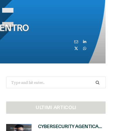
CENTRO
Search
for:
ULTIMI ARTICOLI
CYBERSECURITY AGENTICA: CON PERCEPTION E MAI-CYBER-1-FLASH MICROSOFT APRE NUOVI SERVIZI PER IL CANALE