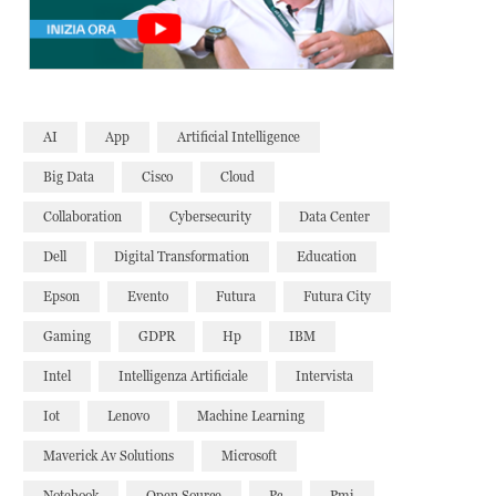
AI
App
Artificial Intelligence
Big Data
Cisco
Cloud
Collaboration
Cybersecurity
Data Center
Dell
Digital Transformation
Education
Epson
Evento
Futura
Futura City
Gaming
GDPR
Hp
IBM
Intel
Intelligenza Artificiale
Intervista
Iot
Lenovo
Machine Learning
Maverick Av Solutions
Microsoft
Notebook
Open Source
Pc
Pmi