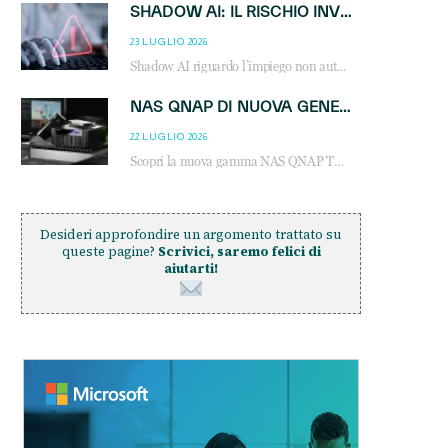
SHADOW AI: IL RISCHIO INVISIBILE CHE LE AZIENDE POSSONO GOVERNARE
23 LUGLIO 2026
Shadow AI riguardo l’impiego non autorizzato di sistemi AI all’interno dell’azienda. E’ una pratica che si diffonde a partire dai dipendenti fino ai dirigenti e mette a repentaglio la cybersecurity, con costi più elevati per le organizzazioni. Due recenti report illustrano il fenomeno e forniscono dati in merito
NAS QNAP DI NUOVA GENERAZIONE: PIÙ PRESTAZIONI, SCALABILITÀ E PROTEZIONE DEI DATI PER LE INFRASTRUTTURE IT MODERNE
22 LUGLIO 2026
Scopri la nuova gamma NAS QNAP TS-h1465U-RP, TS-h1065eU e TS-h665U: storage aziendale con ZFS, DDR5, E1.S NVMe e connettività 2.5GbE per backup, virtualizzazione e cybersecurity.
Desideri approfondire un argomento trattato su
queste pagine?
Scrivici, saremo felici di
aiutarti!