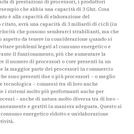
rla di prestazioni di processori, i produttori
esempio che abbia una capacità di 3 Ghz. Cosa
nto è alla capacità di elaborazione del
itato, avrà una capacità di 3 miliardi di cicli (in
elocità che possono sembrarci strabilianti, ma che
o aspetto da tenere in considerazione quando si
 evitare problemi legati al consumo energetico e
rante il funzionamento, più che aumentare la
e il numero di processori o core presenti in un
te la maggior parte dei processori in commercio
che sono presenti due o più processori – o meglio
 tecnologica – connessi tra di loro anche
e i sistemi molto più performanti anche per
rocessi – anche di natura molto diversa tra di loro –
aneamente e gestiti in maniera adeguata. Questo si
, consumo energetico ridotto e un’elaborazione
tività.