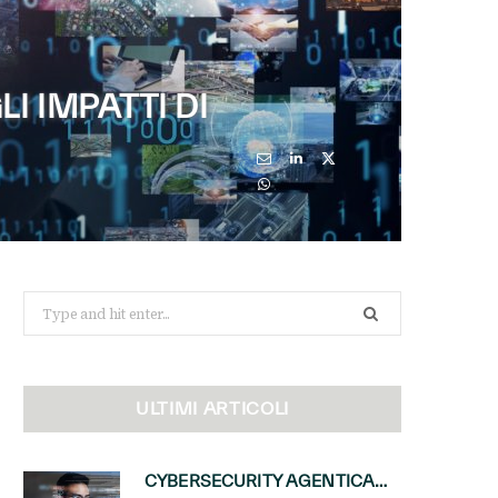
I IMPATTI DI
Search
for:
ULTIMI ARTICOLI
CYBERSECURITY AGENTICA: CON PERCEPTION E MAI-CYBER-1-FLASH MICROSOFT APRE NUOVI SERVIZI PER IL CANALE