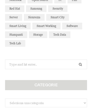
Red Hat
Samsung
Security
Server
Sicurezza
Smart City
Smart Living
Smart Working
Software
Stampanti
Storage
Tech Data
Tech Lab
Search
for:
CATEGORIE
Categorie