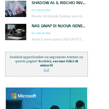
SHADOW AI: IL RISCHIO INVISIBILE CHE LE AZIENDE POSSONO GOVERNARE
23 LUGLIO 2026
Shadow AI riguardo l’impiego non autorizzato di sistemi AI all’interno dell’azienda. E’ una pratica che si diffonde a partire dai dipendenti fino ai dirigenti e mette a repentaglio la cybersecurity, con costi più elevati per le organizzazioni. Due recenti report illustrano il fenomeno e forniscono dati in merito
NAS QNAP DI NUOVA GENERAZIONE: PIÙ PRESTAZIONI, SCALABILITÀ E PROTEZIONE DEI DATI PER LE INFRASTRUTTURE IT MODERNE
22 LUGLIO 2026
Scopri la nuova gamma NAS QNAP TS-h1465U-RP, TS-h1065eU e TS-h665U: storage aziendale con ZFS, DDR5, E1.S NVMe e connettività 2.5GbE per backup, virtualizzazione e cybersecurity.
Desideri approfondire un argomento trattato su
queste pagine?
Scrivici, saremo felici di
aiutarti!