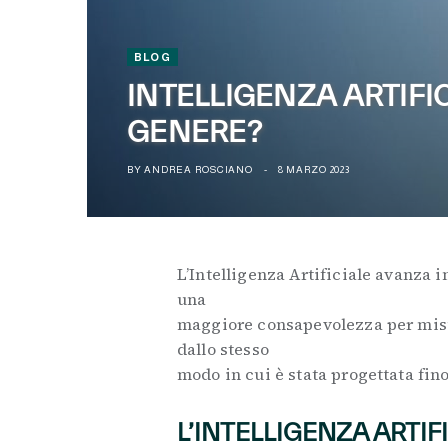
BLOG
INTELLIGENZA ARTIFI
GENERE?
BY
ANDREA ROSCIANO
8 MARZO 2023
L’Intelligenza Artificiale avanza 
una
maggiore consapevolezza per misu
dallo stesso
modo in cui è stata progettata fino
L’INTELLIGENZA ARTIF