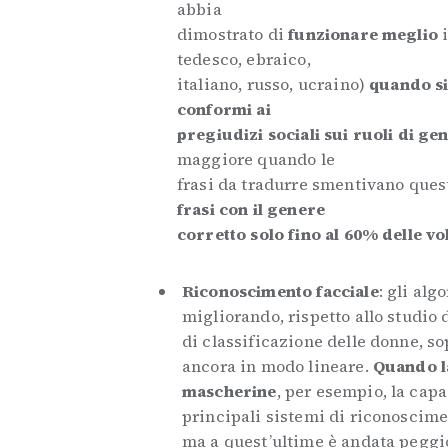
abbia
dimostrato di
funzionare meglio
i
tedesco, ebraico,
italiano, russo, ucraino)
quando si
conformi ai
pregiudizi sociali sui ruoli di ge
maggiore quando le
frasi da tradurre smentivano quest
frasi con il genere
corretto solo fino al 60% delle vo
Riconoscimento facciale
: gli al
migliorando, rispetto allo studio
di classificazione delle donne, so
ancora in modo lineare.
Quando la
mascherine
, per esempio, la capac
principali sistemi di riconoscimen
ma a quest’ultime è andata peggio