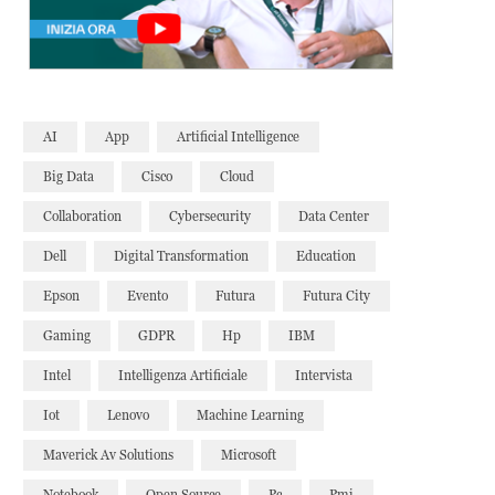
AI
App
Artificial Intelligence
Big Data
Cisco
Cloud
Collaboration
Cybersecurity
Data Center
Dell
Digital Transformation
Education
Epson
Evento
Futura
Futura City
Gaming
GDPR
Hp
IBM
Intel
Intelligenza Artificiale
Intervista
Iot
Lenovo
Machine Learning
Maverick Av Solutions
Microsoft
Notebook
Open Source
Pc
Pmi