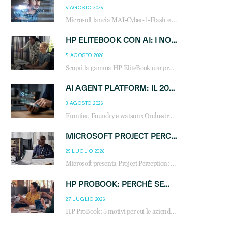
6 AGOSTO 2026
Microsoft lancia MAI-Cyber-1-Flash e Perception: cybersecurity agentica in preview dal 3 novembre. Cosa cambia per MSP, system integrator e reseller.
HP ELITEBOOK CON AI: I NOTEBOOK BUSINESS INTELLIGENTI CHE TRASFORMANO PRODUTTIVITÀ, SICUREZZA E LAVORO IBRIDO
5 AGOSTO 2026
Scopri la gamma HP EliteBook con processori Intel® Core™ Ultra e AMD Ryzen™ AI. Notebook business progettati per aumentare la produttività, migliorare la collaborazione e garantire sicurezza avanzata in ufficio e in mobilità.
AI AGENT PLATFORM: IL 2026 È L’ANNO DEL «SISTEMA OPERATIVO» PER GLI AGENTI AZIENDALI
3 AGOSTO 2026
Frontier, Foundry e watsonx Orchestrate: la guerra delle piattaforme AI agent ridisegna il mercato IT. Cosa cambia per reseller, MSP e system integrator.
MICROSOFT PROJECT PERCEPTION: COME GLI AGENTI AI CAMBIERANNO SOC, CYBERSECURITY E SERVIZI MSP
29 LUGLIO 2026
Microsoft presenta Project Perception: scopri come gli agenti AI possono trasformare cybersecurity, SOC e servizi gestiti degli MSP.
HP PROBOOK: PERCHÉ SEMPRE PIÙ AZIENDE SCELGONO NOTEBOOK PROGETTATI PER IL LAVORO MODERNO
27 LUGLIO 2026
HP ProBook: 5 motivi per cui le aziende scelgono i notebook business HP per migliorare produttività, sicurezza e gestione dell’AI.