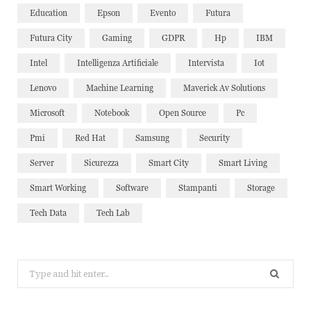
Education
Epson
Evento
Futura
Futura City
Gaming
GDPR
Hp
IBM
Intel
Intelligenza Artificiale
Intervista
Iot
Lenovo
Machine Learning
Maverick Av Solutions
Microsoft
Notebook
Open Source
Pc
Pmi
Red Hat
Samsung
Security
Server
Sicurezza
Smart City
Smart Living
Smart Working
Software
Stampanti
Storage
Tech Data
Tech Lab
Search
for: