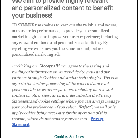
We aim to provide highly relevant
i prodotti o le soluzioni trattate sul blog?
and personalized content to benefit
CLICCA QUI E DIVENTA
your business!
CLIENTE TD SYNNEX
TD SYNNEX use cookies to keep our site reliable and secure,
to measure its performance, to provide you personalized
market insights and improve your user experience; including
any relevant contents and personalized advertising. By
rejecting we will show you the same amount, but not
personalized marketing ads.
By clicking on
"Accept all"
you agree to the saving and
reading of information on your end device by us and our
partners through Cookies and similar technologies. You also
agree to the further processing of the collected and read
personal data by us or our partners, including for relevant
content on other sites, as further described in the Privacy
Statement and Cookie settings where you can always manage
your cookie preferences. If you select
"Reject"
, we will only
© 2026 TD SYNNEX Italy S.r.l. - Sede legale: via Luigi Russolo 9, 20138 Milano
apply cookies being necessary for the operation of this
(MI) - Numero di iscrizione al Registro delle Imprese di Milano e Codice Fiscale:
website, which do not require your consent.
Privacy
07092780159 - P.IVA: 07092780159 - Eur 12.569.000,00 i.v - TD SYNNEX e TD
Statement
SYNNEX logo sono marchi registrati di TD SYNNEX Corporation negli Stati Uniti e
in altri Paesi. Società a socio unico soggetta all’attività di direzione e coordinamento
Cookies Settings