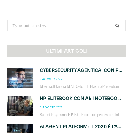
Search
for:
ULTIMI ARTICOLI
CYBERSECURITY AGENTICA: CON PERCEPTION E MAI-CYBER-1-FLASH MICROSOFT APRE NUOVI SERVIZI PER IL CANALE
6 AGOSTO 2026
Microsoft lancia MAI-Cyber-1-Flash e Perception: cybersecurity agentica in preview dal 3 novembre. Cosa cambia per MSP, system integrator e reseller.
HP ELITEBOOK CON AI: I NOTEBOOK BUSINESS INTELLIGENTI CHE TRASFORMANO PRODUTTIVITÀ, SICUREZZA E LAVORO IBRIDO
5 AGOSTO 2026
Scopri la gamma HP EliteBook con processori Intel® Core™ Ultra e AMD Ryzen™ AI. Notebook business progettati per aumentare la produttività, migliorare la collaborazione e garantire sicurezza avanzata in ufficio e in mobilità.
AI AGENT PLATFORM: IL 2026 È L’ANNO DEL «SISTEMA OPERATIVO» PER GLI AGENTI AZIENDALI