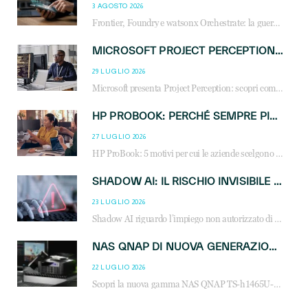
3 AGOSTO 2026
Frontier, Foundry e watsonx Orchestrate: la guerra delle piattaforme AI agent ridisegna il mercato IT. Cosa cambia per reseller, MSP e system integrator.
MICROSOFT PROJECT PERCEPTION: COME GLI AGENTI AI CAMBIERANNO SOC, CYBERSECURITY E SERVIZI MSP
29 LUGLIO 2026
Microsoft presenta Project Perception: scopri come gli agenti AI possono trasformare cybersecurity, SOC e servizi gestiti degli MSP.
HP PROBOOK: PERCHÉ SEMPRE PIÙ AZIENDE SCELGONO NOTEBOOK PROGETTATI PER IL LAVORO MODERNO
27 LUGLIO 2026
HP ProBook: 5 motivi per cui le aziende scelgono i notebook business HP per migliorare produttività, sicurezza e gestione dell’AI.
SHADOW AI: IL RISCHIO INVISIBILE CHE LE AZIENDE POSSONO GOVERNARE
23 LUGLIO 2026
Shadow AI riguardo l’impiego non autorizzato di sistemi AI all’interno dell’azienda. E’ una pratica che si diffonde a partire dai dipendenti fino ai dirigenti e mette a repentaglio la cybersecurity, con costi più elevati per le organizzazioni. Due recenti report illustrano il fenomeno e forniscono dati in merito
NAS QNAP DI NUOVA GENERAZIONE: PIÙ PRESTAZIONI, SCALABILITÀ E PROTEZIONE DEI DATI PER LE INFRASTRUTTURE IT MODERNE
22 LUGLIO 2026
Scopri la nuova gamma NAS QNAP TS-h1465U-RP, TS-h1065eU e TS-h665U: storage aziendale con ZFS, DDR5, E1.S NVMe e connettività 2.5GbE per backup, virtualizzazione e cybersecurity.