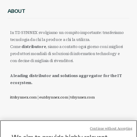
ABOUT
In TD SYNNEX svolgiamo un compito importante: trasferiamo
tecnologia da chi la produce a chi la utilizza.
Come
distributore
, siamo a contatto ogni giorno con i migliori
produttori mondiali di soluzioni di information technology e
con decine di migliaia di rivenditori.
A leading distributor and solutions aggregator for the IT
ecosystem.
it.tdsynnex.com
|
eu.tdsynnex.com
|
tdsynnex.com
Continue without Accepting
Sei un rivenditore di tecnologia e desideri acquistare