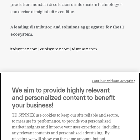
produttori mondiali di soluzioni di information technology e
con decine di migliaia di rivenditori.
A leading distributor and solutions aggregator for the IT
ecosystem.
it.tdsynnex.com
|
eu.tdsynnex.com
|
tdsynnex.com
Continue without Accepting
Sei un rivenditore di tecnologia e desideri acquistare
We aim to provide highly relevant
i prodotti o le soluzioni trattate sul blog?
and personalized content to benefit
CLICCA QUI E DIVENTA
your business!
CLIENTE TD SYNNEX
TD SYNNEX use cookies to keep our site reliable and secure,
to measure its performance, to provide you personalized
market insights and improve your user experience; including
any relevant contents and personalized advertising. By
rejecting we will show you the same amount, but not