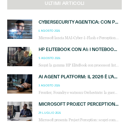
ULTIMI ARTICOLI
CYBERSECURITY AGENTICA: CON PERCEPTION E MAI-CYBER-1-FLASH MICROSOFT APRE NUOVI SERVIZI PER IL CANALE
6 AGOSTO 2026
Microsoft lancia MAI-Cyber-1-Flash e Perception: cybersecurity agentica in preview dal 3 novembre. Cosa cambia per MSP, system integrator e reseller.
HP ELITEBOOK CON AI: I NOTEBOOK BUSINESS INTELLIGENTI CHE TRASFORMANO PRODUTTIVITÀ, SICUREZZA E LAVORO IBRIDO
5 AGOSTO 2026
Scopri la gamma HP EliteBook con processori Intel® Core™ Ultra e AMD Ryzen™ AI. Notebook business progettati per aumentare la produttività, migliorare la collaborazione e garantire sicurezza avanzata in ufficio e in mobilità.
AI AGENT PLATFORM: IL 2026 È L’ANNO DEL «SISTEMA OPERATIVO» PER GLI AGENTI AZIENDALI
3 AGOSTO 2026
Frontier, Foundry e watsonx Orchestrate: la guerra delle piattaforme AI agent ridisegna il mercato IT. Cosa cambia per reseller, MSP e system integrator.
MICROSOFT PROJECT PERCEPTION: COME GLI AGENTI AI CAMBIERANNO SOC, CYBERSECURITY E SERVIZI MSP
29 LUGLIO 2026
Microsoft presenta Project Perception: scopri come gli agenti AI possono trasformare cybersecurity, SOC e servizi gestiti degli MSP.