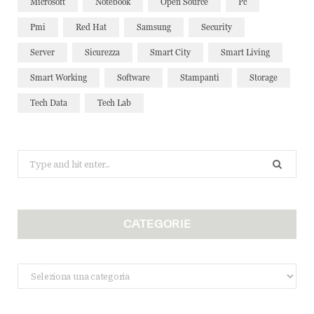
Microsoft
Notebook
Open Source
Pc
Pmi
Red Hat
Samsung
Security
Server
Sicurezza
Smart City
Smart Living
Smart Working
Software
Stampanti
Storage
Tech Data
Tech Lab
Search
for:
CATEGORIE
Categorie