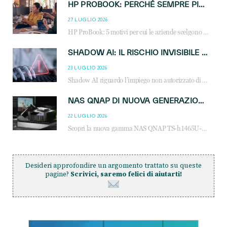
HP PROBOOK: PERCHÉ SEMPRE PIÙ AZIENDE SCELGONO NOTEBOOK PROGETTATI PER IL LAVORO MODERNO
27 LUGLIO 2026
HP ProBook: 5 motivi per cui le aziende scelgono i notebook business HP per migliorare produttività, sicurezza e gestione dell’AI.
SHADOW AI: IL RISCHIO INVISIBILE CHE LE AZIENDE POSSONO GOVERNARE
23 LUGLIO 2026
Shadow AI riguardo l’impiego non autorizzato di sistemi AI all’interno dell’azienda. E’ una pratica che si diffonde a partire dai dipendenti fino ai dirigenti e mette a repentaglio la cybersecurity, con costi più elevati per le organizzazioni. Due recenti report illustrano il fenomeno e forniscono dati in merito
NAS QNAP DI NUOVA GENERAZIONE: PIÙ PRESTAZIONI, SCALABILITÀ E PROTEZIONE DEI DATI PER LE INFRASTRUTTURE IT MODERNE
22 LUGLIO 2026
Scopri la nuova gamma NAS QNAP TS-h1465U-RP, TS-h1065eU e TS-h665U: storage aziendale con ZFS, DDR5, E1.S NVMe e connettività 2.5GbE per backup, virtualizzazione e cybersecurity.
Desideri approfondire un argomento trattato su queste
pagine?
Scrivici, saremo felici di aiutarti!