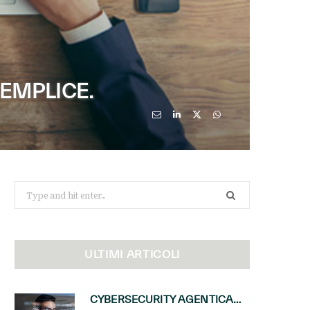
EMPLICE.
Search
for:
ULTIMI ARTICOLI
CYBERSECURITY AGENTICA: CON PERCEPTION E MAI-CYBER-1-FLASH MICROSOFT APRE NUOVI SERVIZI PER IL CANALE