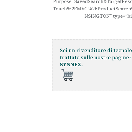
Purpose=SavedSearch&TargetRes
Touch%2FMVC%2FProductSearch
NSINGTON” type=”b
Sei un rivenditore di tecnolo
trattate sulle nostre pagine
SYNNEX.