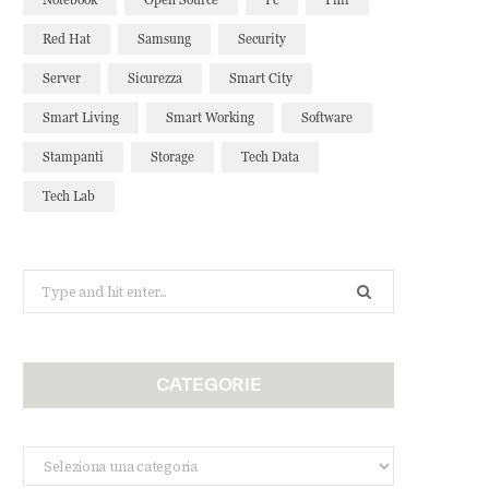
Red Hat
Samsung
Security
Server
Sicurezza
Smart City
Smart Living
Smart Working
Software
Stampanti
Storage
Tech Data
Tech Lab
Search
for:
CATEGORIE
Categorie