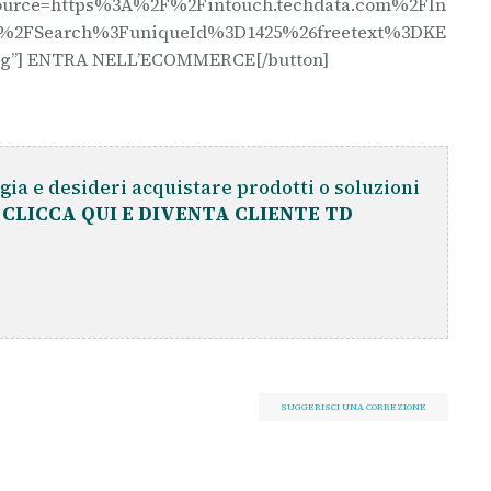
ource=https%3A%2F%2Fintouch.techdata.com%2FIn
%2FSearch%3FuniqueId%3D1425%26freetext%3DKE
ig”] ENTRA NELL’ECOMMERCE[/button]
gia e desideri acquistare prodotti o soluzioni
?
CLICCA QUI E DIVENTA CLIENTE TD
SUGGERISCI UNA CORREZIONE