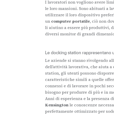
I lavoratori non vogliono avere lim
le loro mansioni. Sono abituati a 
utilizzare il loro dispositivo preferi
un
computer portatile
, ciò non do
li aiutino a essere più produttivi,
diversi monitor di grandi dimensio
Le docking station rappresentano un
Le aziende si stanno rivolgendo all
dell’attività lavorativa, che aiuta 
station, gli utenti possono disporr
caratteristiche simili a quelle offe
connessi e di lavorare in pochi sec
bisogno per produrre di più e in mo
Anni di esperienza e la presenza d
Kensington
le conoscenze necessari
perfettamente ottimizzato per soddi