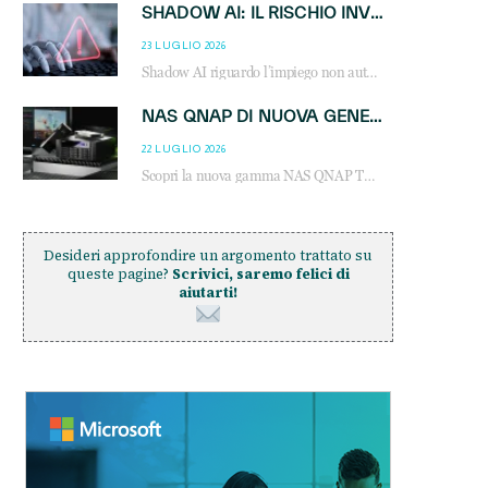
SHADOW AI: IL RISCHIO INVISIBILE CHE LE AZIENDE POSSONO GOVERNARE
23 LUGLIO 2026
Shadow AI riguardo l’impiego non autorizzato di sistemi AI all’interno dell’azienda. E’ una pratica che si diffonde a partire dai dipendenti fino ai dirigenti e mette a repentaglio la cybersecurity, con costi più elevati per le organizzazioni. Due recenti report illustrano il fenomeno e forniscono dati in merito
NAS QNAP DI NUOVA GENERAZIONE: PIÙ PRESTAZIONI, SCALABILITÀ E PROTEZIONE DEI DATI PER LE INFRASTRUTTURE IT MODERNE
22 LUGLIO 2026
Scopri la nuova gamma NAS QNAP TS-h1465U-RP, TS-h1065eU e TS-h665U: storage aziendale con ZFS, DDR5, E1.S NVMe e connettività 2.5GbE per backup, virtualizzazione e cybersecurity.
Desideri approfondire un argomento trattato su
queste pagine?
Scrivici, saremo felici di
aiutarti!