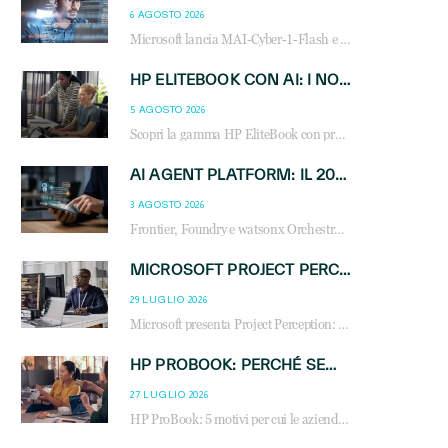
6 AGOSTO 2026
Microsoft lancia MAI-Cyber-1-Flash e Perception: cybersecurity agentica in preview dal 3 novembre. Cosa cambia per MSP, system integrator e reseller.
HP ELITEBOOK CON AI: I NOTEBOOK BUSINESS INTELLIGENTI CHE TRASFORMANO PRODUTTIVITÀ, SICUREZZA E LAVORO IBRIDO
5 AGOSTO 2026
Scopri la gamma HP EliteBook con processori Intel® Core™ Ultra e AMD Ryzen™ AI. Notebook business progettati per aumentare la produttività, migliorare la collaborazione e garantire sicurezza avanzata in ufficio e in mobilità.
AI AGENT PLATFORM: IL 2026 È L’ANNO DEL «SISTEMA OPERATIVO» PER GLI AGENTI AZIENDALI
3 AGOSTO 2026
Frontier, Foundry e watsonx Orchestrate: la guerra delle piattaforme AI agent ridisegna il mercato IT. Cosa cambia per reseller, MSP e system integrator.
MICROSOFT PROJECT PERCEPTION: COME GLI AGENTI AI CAMBIERANNO SOC, CYBERSECURITY E SERVIZI MSP
29 LUGLIO 2026
Microsoft presenta Project Perception: scopri come gli agenti AI possono trasformare cybersecurity, SOC e servizi gestiti degli MSP.
HP PROBOOK: PERCHÉ SEMPRE PIÙ AZIENDE SCELGONO NOTEBOOK PROGETTATI PER IL LAVORO MODERNO
27 LUGLIO 2026
HP ProBook: 5 motivi per cui le aziende scelgono i notebook business HP per migliorare produttività, sicurezza e gestione dell’AI.