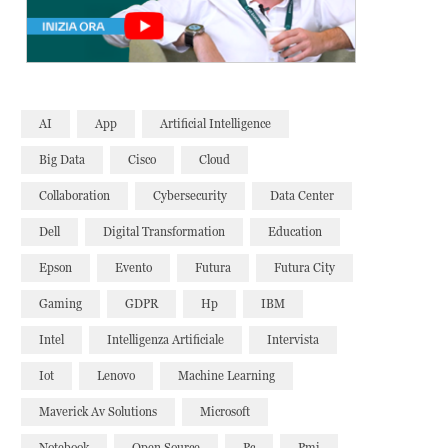
AI
App
Artificial Intelligence
Big Data
Cisco
Cloud
Collaboration
Cybersecurity
Data Center
Dell
Digital Transformation
Education
Epson
Evento
Futura
Futura City
Gaming
GDPR
Hp
IBM
Intel
Intelligenza Artificiale
Intervista
Iot
Lenovo
Machine Learning
Maverick Av Solutions
Microsoft
Notebook
Open Source
Pc
Pmi