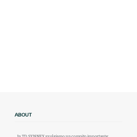
ABOUT
In TD SYNNEX svolgiamo un compito importante: