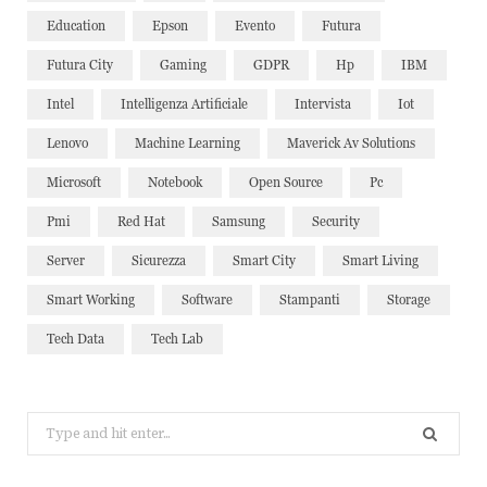
Education
Epson
Evento
Futura
Futura City
Gaming
GDPR
Hp
IBM
Intel
Intelligenza Artificiale
Intervista
Iot
Lenovo
Machine Learning
Maverick Av Solutions
Microsoft
Notebook
Open Source
Pc
Pmi
Red Hat
Samsung
Security
Server
Sicurezza
Smart City
Smart Living
Smart Working
Software
Stampanti
Storage
Tech Data
Tech Lab
Search
for: