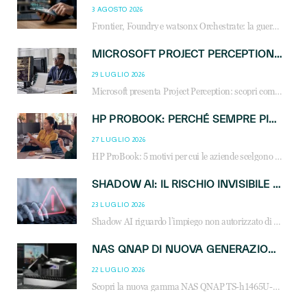
3 AGOSTO 2026
Frontier, Foundry e watsonx Orchestrate: la guerra delle piattaforme AI agent ridisegna il mercato IT. Cosa cambia per reseller, MSP e system integrator.
MICROSOFT PROJECT PERCEPTION: COME GLI AGENTI AI CAMBIERANNO SOC, CYBERSECURITY E SERVIZI MSP
29 LUGLIO 2026
Microsoft presenta Project Perception: scopri come gli agenti AI possono trasformare cybersecurity, SOC e servizi gestiti degli MSP.
HP PROBOOK: PERCHÉ SEMPRE PIÙ AZIENDE SCELGONO NOTEBOOK PROGETTATI PER IL LAVORO MODERNO
27 LUGLIO 2026
HP ProBook: 5 motivi per cui le aziende scelgono i notebook business HP per migliorare produttività, sicurezza e gestione dell’AI.
SHADOW AI: IL RISCHIO INVISIBILE CHE LE AZIENDE POSSONO GOVERNARE
23 LUGLIO 2026
Shadow AI riguardo l’impiego non autorizzato di sistemi AI all’interno dell’azienda. E’ una pratica che si diffonde a partire dai dipendenti fino ai dirigenti e mette a repentaglio la cybersecurity, con costi più elevati per le organizzazioni. Due recenti report illustrano il fenomeno e forniscono dati in merito
NAS QNAP DI NUOVA GENERAZIONE: PIÙ PRESTAZIONI, SCALABILITÀ E PROTEZIONE DEI DATI PER LE INFRASTRUTTURE IT MODERNE
22 LUGLIO 2026
Scopri la nuova gamma NAS QNAP TS-h1465U-RP, TS-h1065eU e TS-h665U: storage aziendale con ZFS, DDR5, E1.S NVMe e connettività 2.5GbE per backup, virtualizzazione e cybersecurity.