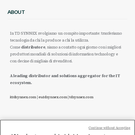
ABOUT
In TD SYNNEX svolgiamo un compito importante: trasferiamo
tecnologia da chi la produce a chi la utilizza.
Come
distributore
, siamo a contatto ogni giorno con i migliori
produttori mondiali di soluzioni di information technology e
con decine di migliaia di rivenditori.
A leading distributor and solutions aggregator for the IT
ecosystem.
it.tdsynnex.com
|
eu.tdsynnex.com
|
tdsynnex.com
Continue without Accepting
Sei un rivenditore di tecnologia e desideri acquistare