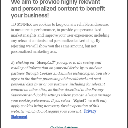
We aim to provide highly relevant
i prodotti o le soluzioni trattate sul blog?
and personalized content to benefit
CLICCA QUI E DIVENTA
your business!
CLIENTE TD SYNNEX
TD SYNNEX use cookies to keep our site reliable and secure,
to measure its performance, to provide you personalized
market insights and improve your user experience; including
any relevant contents and personalized advertising. By
rejecting we will show you the same amount, but not
personalized marketing ads.
By clicking on
"Accept all"
you agree to the saving and
reading of information on your end device by us and our
partners through Cookies and similar technologies. You also
agree to the further processing of the collected and read
personal data by us or our partners, including for relevant
content on other sites, as further described in the Privacy
Statement and Cookie settings where you can always manage
your cookie preferences. If you select
"Reject"
, we will only
© 2026 TD SYNNEX Italy S.r.l. - Sede legale: via Luigi Russolo 9, 20138 Milano
apply cookies being necessary for the operation of this
(MI) - Numero di iscrizione al Registro delle Imprese di Milano e Codice Fiscale:
website, which do not require your consent.
Privacy
07092780159 - P.IVA: 07092780159 - Eur 12.569.000,00 i.v - TD SYNNEX e TD
Statement
SYNNEX logo sono marchi registrati di TD SYNNEX Corporation negli Stati Uniti e
in altri Paesi. Società a socio unico soggetta all’attività di direzione e coordinamento