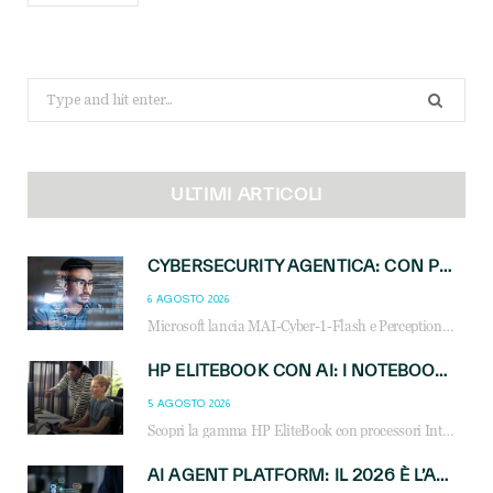
Search
for:
ULTIMI ARTICOLI
CYBERSECURITY AGENTICA: CON PERCEPTION E MAI-CYBER-1-FLASH MICROSOFT APRE NUOVI SERVIZI PER IL CANALE
6 AGOSTO 2026
Microsoft lancia MAI-Cyber-1-Flash e Perception: cybersecurity agentica in preview dal 3 novembre. Cosa cambia per MSP, system integrator e reseller.
HP ELITEBOOK CON AI: I NOTEBOOK BUSINESS INTELLIGENTI CHE TRASFORMANO PRODUTTIVITÀ, SICUREZZA E LAVORO IBRIDO
5 AGOSTO 2026
Scopri la gamma HP EliteBook con processori Intel® Core™ Ultra e AMD Ryzen™ AI. Notebook business progettati per aumentare la produttività, migliorare la collaborazione e garantire sicurezza avanzata in ufficio e in mobilità.
AI AGENT PLATFORM: IL 2026 È L’ANNO DEL «SISTEMA OPERATIVO» PER GLI AGENTI AZIENDALI