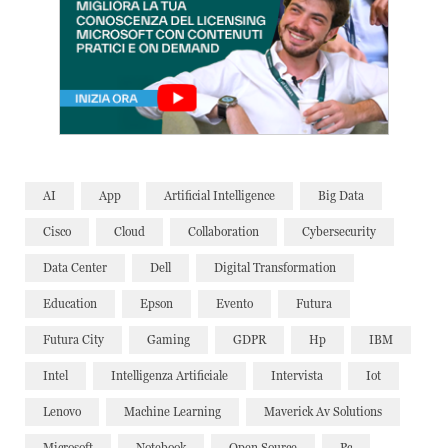
AI
App
Artificial Intelligence
Big Data
Cisco
Cloud
Collaboration
Cybersecurity
Data Center
Dell
Digital Transformation
Education
Epson
Evento
Futura
Futura City
Gaming
GDPR
Hp
IBM
Intel
Intelligenza Artificiale
Intervista
Iot
Lenovo
Machine Learning
Maverick Av Solutions
Microsoft
Notebook
Open Source
Pc