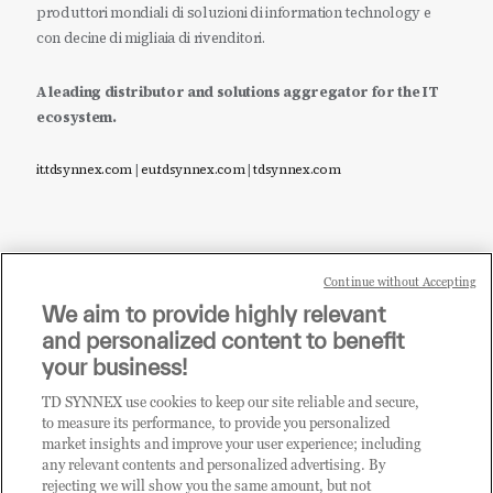
produttori mondiali di soluzioni di information technology e
con decine di migliaia di rivenditori.
A leading distributor and solutions aggregator for the IT
ecosystem.
it.tdsynnex.com
|
eu.tdsynnex.com
|
tdsynnex.com
Continue without Accepting
Sei un rivenditore di tecnologia e desideri acquistare
We aim to provide highly relevant
i prodotti o le soluzioni trattate sul blog?
and personalized content to benefit
CLICCA QUI E DIVENTA
your business!
CLIENTE TD SYNNEX
TD SYNNEX use cookies to keep our site reliable and secure,
to measure its performance, to provide you personalized
market insights and improve your user experience; including
any relevant contents and personalized advertising. By
rejecting we will show you the same amount, but not