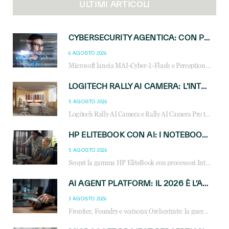
ULTIMI ARTICOLI
CYBERSECURITY AGENTICA: CON PERCEPTION E MAI-CYBER-1-FLASH MICROSOFT APRE NUOVI SERVIZI PER IL CANALE
6 AGOSTO 2026
Microsoft lancia MAI-Cyber-1-Flash e Perception: cybersecurity agentica in preview dal 3 novembre. Cosa cambia per MSP, system integrator e reseller.
LOGITECH RALLY AI CAMERA: L’INTELLIGENZA ARTIFICIALE ENTRA NELLE SALE RIUNIONI DI NUOVA GENERAZIONE
5 AGOSTO 2026
Logitech Rally AI Camera e Rally AI Camera Pro trasformano gli spazi di collaborazione con AI, inquadratura intelligente, multi-camera e gestione avanzata dei meeting ibridi.
HP ELITEBOOK CON AI: I NOTEBOOK BUSINESS INTELLIGENTI CHE TRASFORMANO PRODUTTIVITÀ, SICUREZZA E LAVORO IBRIDO
5 AGOSTO 2026
Scopri la gamma HP EliteBook con processori Intel® Core™ Ultra e AMD Ryzen™ AI. Notebook business progettati per aumentare la produttività, migliorare la collaborazione e garantire sicurezza avanzata in ufficio e in mobilità.
AI AGENT PLATFORM: IL 2026 È L’ANNO DEL «SISTEMA OPERATIVO» PER GLI AGENTI AZIENDALI
3 AGOSTO 2026
Frontier, Foundry e watsonx Orchestrate: la guerra delle piattaforme AI agent ridisegna il mercato IT. Cosa cambia per reseller, MSP e system integrator.