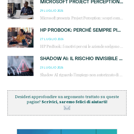
MICROSOFT PROJECT PERCEPTION: COME GLI AGENTI AI CAMBIERANNO SOC, CYBERSECURITY E SERVIZI MSP
29 LUGLIO 2026
Microsoft presenta Project Perception: scopri come gli agenti AI possono trasformare cybersecurity, SOC e servizi gestiti degli MSP.
HP PROBOOK: PERCHÉ SEMPRE PIÙ AZIENDE SCELGONO NOTEBOOK PROGETTATI PER IL LAVORO MODERNO
27 LUGLIO 2026
HP ProBook: 5 motivi per cui le aziende scelgono i notebook business HP per migliorare produttività, sicurezza e gestione dell’AI.
SHADOW AI: IL RISCHIO INVISIBILE CHE LE AZIENDE POSSONO GOVERNARE
23 LUGLIO 2026
Shadow AI riguardo l’impiego non autorizzato di sistemi AI all’interno dell’azienda. E’ una pratica che si diffonde a partire dai dipendenti fino ai dirigenti e mette a repentaglio la cybersecurity, con costi più elevati per le organizzazioni. Due recenti report illustrano il fenomeno e forniscono dati in merito
Desideri approfondire un argomento trattato su queste
pagine?
Scrivici, saremo felici di aiutarti!