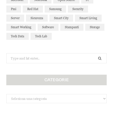
Pmi
Red Hat
Samsung
Security
Server
Sicurezza
Smart City
Smart Living
Smart Working
Software
Stampanti
Storage
Tech Data
Tech Lab
Search
for:
CATEGORIE
Categorie