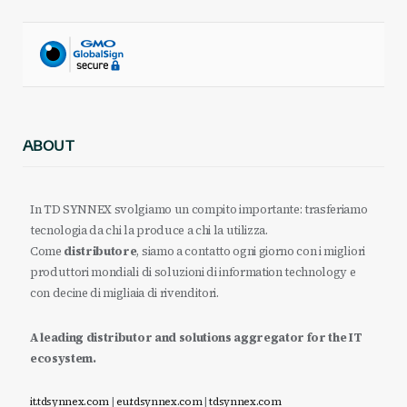
ABOUT
In TD SYNNEX svolgiamo un compito importante: trasferiamo
tecnologia da chi la produce a chi la utilizza.
Come
distributore
, siamo a contatto ogni giorno con i migliori
produttori mondiali di soluzioni di information technology e
con decine di migliaia di rivenditori.
A leading distributor and solutions aggregator for the IT
ecosystem.
it.tdsynnex.com
|
eu.tdsynnex.com
|
tdsynnex.com