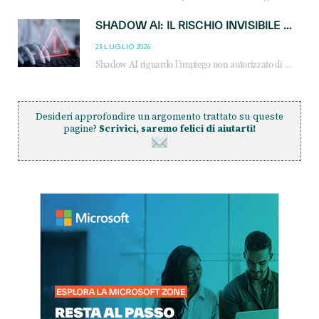
SHADOW AI: IL RISCHIO INVISIBILE CHE LE AZIENDE POSSONO GOVERNARE
23 LUGLIO 2026
Shadow AI riguardo l’impiego non autorizzato di sistemi AI all’interno dell’azienda. E’ una pratica che si diffonde a partire dai dipendenti fino ai dirigenti e mette a repentaglio la cybersecurity, con costi più elevati per le organizzazioni. Due recenti report illustrano il fenomeno e forniscono dati in merito
Desideri approfondire un argomento trattato su queste
pagine?
Scrivici, saremo felici di aiutarti!