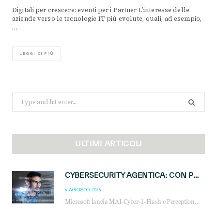
Digitali per crescere: eventi per i Partner L’interesse delle
aziende verso le tecnologie IT più evolute, quali, ad esempio,
…
LEGGI DI PIÙ
Search
for:
ULTIMI ARTICOLI
CYBERSECURITY AGENTICA: CON PERCEPTION E MAI-CYBER-1-FLASH MICROSOFT APRE NUOVI SERVIZI PER IL CANALE
6 AGOSTO 2026
Microsoft lancia MAI-Cyber-1-Flash e Perception: cybersecurity agentica in preview dal 3 novembre. Cosa cambia per MSP, system integrator e reseller.