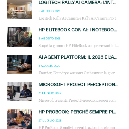
LOGITECH RALLY AI CAMERA: L’INTELLIGENZA ARTIFICIALE ENTRA NELLE SALE RIUNIONI DI NUOVA GENERAZIONE
5 AGOSTO 2026
Logitech Rally AI Camera e Rally AI Camera Pro trasformano gli spazi di collaborazione con AI, inquadratura intelligente, multi-camera e gestione avanzata dei meeting ibridi.
HP ELITEBOOK CON AI: I NOTEBOOK BUSINESS INTELLIGENTI CHE TRASFORMANO PRODUTTIVITÀ, SICUREZZA E LAVORO IBRIDO
5 AGOSTO 2026
Scopri la gamma HP EliteBook con processori Intel® Core™ Ultra e AMD Ryzen™ AI. Notebook business progettati per aumentare la produttività, migliorare la collaborazione e garantire sicurezza avanzata in ufficio e in mobilità.
AI AGENT PLATFORM: IL 2026 È L’ANNO DEL «SISTEMA OPERATIVO» PER GLI AGENTI AZIENDALI
3 AGOSTO 2026
Frontier, Foundry e watsonx Orchestrate: la guerra delle piattaforme AI agent ridisegna il mercato IT. Cosa cambia per reseller, MSP e system integrator.
MICROSOFT PROJECT PERCEPTION: COME GLI AGENTI AI CAMBIERANNO SOC, CYBERSECURITY E SERVIZI MSP
29 LUGLIO 2026
Microsoft presenta Project Perception: scopri come gli agenti AI possono trasformare cybersecurity, SOC e servizi gestiti degli MSP.
HP PROBOOK: PERCHÉ SEMPRE PIÙ AZIENDE SCELGONO NOTEBOOK PROGETTATI PER IL LAVORO MODERNO
27 LUGLIO 2026
HP ProBook: 5 motivi per cui le aziende scelgono i notebook business HP per migliorare produttività, sicurezza e gestione dell’AI.