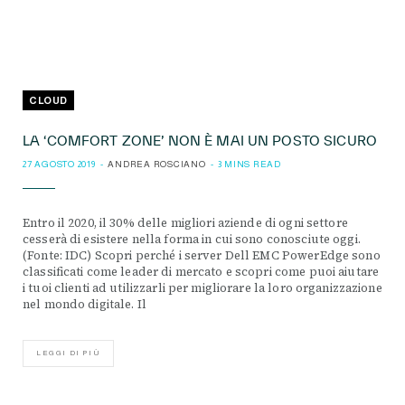
CLOUD
LA ‘COMFORT ZONE’ NON È MAI UN POSTO SICURO
27 AGOSTO 2019
ANDREA ROSCIANO
3 MINS READ
Entro il 2020, il 30% delle migliori aziende di ogni settore
cesserà di esistere nella forma in cui sono conosciute oggi.
(Fonte: IDC) Scopri perché i server Dell EMC PowerEdge sono
classificati come leader di mercato e scopri come puoi aiutare
i tuoi clienti ad utilizzarli per migliorare la loro organizzazione
nel mondo digitale. Il
LEGGI DI PIÙ