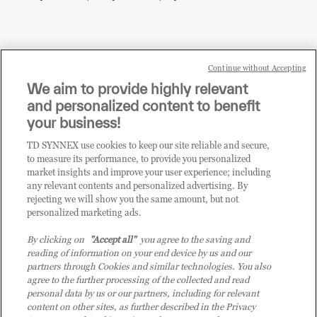
Continue without Accepting
Sei un rivenditore di tecnologia e desideri acquistare
We aim to provide highly relevant
i prodotti o le soluzioni trattate sul blog?
and personalized content to benefit
CLICCA QUI E DIVENTA
your business!
CLIENTE TD SYNNEX
TD SYNNEX use cookies to keep our site reliable and secure,
to measure its performance, to provide you personalized
market insights and improve your user experience; including
any relevant contents and personalized advertising. By
rejecting we will show you the same amount, but not
personalized marketing ads.
By clicking on
"Accept all"
you agree to the saving and
reading of information on your end device by us and our
partners through Cookies and similar technologies. You also
agree to the further processing of the collected and read
personal data by us or our partners, including for relevant
content on other sites, as further described in the Privacy