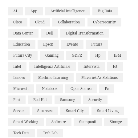
AI
App
Artificial Intelligence
Big Data
Cisco
Cloud
Collaboration
Cybersecurity
Data Center
Dell
Digital Transformation
Education
Epson
Evento
Futura
Futura City
Gaming
GDPR
Hp
IBM
Intel
Intelligenza Artificiale
Intervista
Iot
Lenovo
Machine Learning
Maverick Av Solutions
Microsoft
Notebook
Open Source
Pc
Pmi
Red Hat
Samsung
Security
Server
Sicurezza
Smart City
Smart Living
Smart Working
Software
Stampanti
Storage
Tech Data
Tech Lab