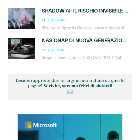
SHADOW AI: IL RISCHIO INVISIBILE CHE LE AZIENDE POSSONO GOVERNARE
23 LUGLIO 2026
Shadow AI riguardo l’impiego non autorizzato di sistemi AI all’interno dell’azienda. E’ una pratica che si diffonde a partire dai dipendenti fino ai dirigenti e mette a repentaglio la cybersecurity, con costi più elevati per le organizzazioni. Due recenti report illustrano il fenomeno e forniscono dati in merito
NAS QNAP DI NUOVA GENERAZIONE: PIÙ PRESTAZIONI, SCALABILITÀ E PROTEZIONE DEI DATI PER LE INFRASTRUTTURE IT MODERNE
22 LUGLIO 2026
Scopri la nuova gamma NAS QNAP TS-h1465U-RP, TS-h1065eU e TS-h665U: storage aziendale con ZFS, DDR5, E1.S NVMe e connettività 2.5GbE per backup, virtualizzazione e cybersecurity.
Desideri approfondire un argomento trattato su queste
pagine?
Scrivici, saremo felici di aiutarti!