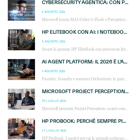
CYBERSECURITY AGENTICA: CON PERCEPTION E MAI-CYBER-1-FLASH MICROSOFT APRE NUOVI SERVIZI PER IL CANALE
6 AGOSTO 2026
Microsoft lancia MAI-Cyber-1-Flash e Perception: cybersecurity agentica in preview dal 3 novembre. Cosa cambia per MSP, system integrator e reseller.
HP ELITEBOOK CON AI: I NOTEBOOK BUSINESS INTELLIGENTI CHE TRASFORMANO PRODUTTIVITÀ, SICUREZZA E LAVORO IBRIDO
5 AGOSTO 2026
Scopri la gamma HP EliteBook con processori Intel® Core™ Ultra e AMD Ryzen™ AI. Notebook business progettati per aumentare la produttività, migliorare la collaborazione e garantire sicurezza avanzata in ufficio e in mobilità.
AI AGENT PLATFORM: IL 2026 È L’ANNO DEL «SISTEMA OPERATIVO» PER GLI AGENTI AZIENDALI
3 AGOSTO 2026
Frontier, Foundry e watsonx Orchestrate: la guerra delle piattaforme AI agent ridisegna il mercato IT. Cosa cambia per reseller, MSP e system integrator.
MICROSOFT PROJECT PERCEPTION: COME GLI AGENTI AI CAMBIERANNO SOC, CYBERSECURITY E SERVIZI MSP
29 LUGLIO 2026
Microsoft presenta Project Perception: scopri come gli agenti AI possono trasformare cybersecurity, SOC e servizi gestiti degli MSP.
HP PROBOOK: PERCHÉ SEMPRE PIÙ AZIENDE SCELGONO NOTEBOOK PROGETTATI PER IL LAVORO MODERNO
27 LUGLIO 2026
HP ProBook: 5 motivi per cui le aziende scelgono i notebook business HP per migliorare produttività, sicurezza e gestione dell’AI.