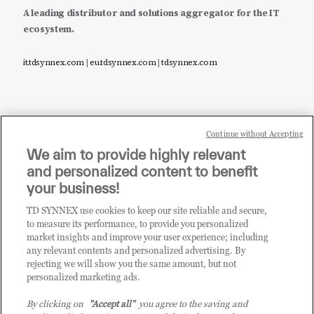
A leading distributor and solutions aggregator for the IT
ecosystem.
it.tdsynnex.com
|
eu.tdsynnex.com
|
tdsynnex.com
Continue without Accepting
Sei un rivenditore di tecnologia e desideri acquistare
We aim to provide highly relevant
i prodotti o le soluzioni trattate sul blog?
and personalized content to benefit
CLICCA QUI E DIVENTA
your business!
CLIENTE TD SYNNEX
TD SYNNEX use cookies to keep our site reliable and secure,
to measure its performance, to provide you personalized
market insights and improve your user experience; including
any relevant contents and personalized advertising. By
rejecting we will show you the same amount, but not
personalized marketing ads.
By clicking on
"Accept all"
you agree to the saving and