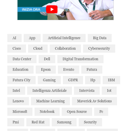
AI
App
Artificial Intelligence
Big Data
Cisco
Cloud
Collaboration
Cybersecurity
Data Center
Dell
Digital Transformation
Education
Epson
Evento
Futura
Futura City
Gaming
GDPR
Hp
IBM
Intel
Intelligenza Artificiale
Intervista
Iot
Lenovo
Machine Learning
Maverick Av Solutions
Microsoft
Notebook
Open Source
Pc
Pmi
Red Hat
Samsung
Security