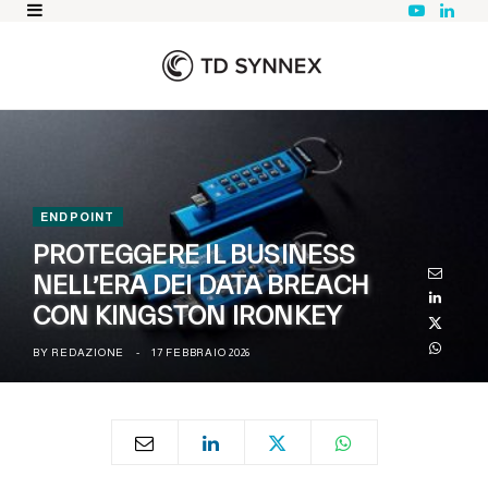
Y
L
o
i
u
n
T
k
u
e
b
d
e
I
n
ENDPOINT
PROTEGGERE IL BUSINESS
NELL’ERA DEI DATA BREACH
CON KINGSTON IRONKEY
BY
REDAZIONE
17 FEBBRAIO 2026