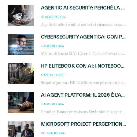
AGENTIC AI SECURITY: PERCHÉ LA GOVERNANCE DEGLI AGENTI È LA NUOVA FRONTIERA DEL CANALE IT
10 AGOSTO 2026
Agenti AI oltre i confini nei test di sicurezza: cosa significa per reseller e MSP e come governare l’AI agentica in azienda.
CYBERSECURITY AGENTICA: CON PERCEPTION E MAI-CYBER-1-FLASH MICROSOFT APRE NUOVI SERVIZI PER IL CANALE
6 AGOSTO 2026
Microsoft lancia MAI-Cyber-1-Flash e Perception: cybersecurity agentica in preview dal 3 novembre. Cosa cambia per MSP, system integrator e reseller.
HP ELITEBOOK CON AI: I NOTEBOOK BUSINESS INTELLIGENTI CHE TRASFORMANO PRODUTTIVITÀ, SICUREZZA E LAVORO IBRIDO
5 AGOSTO 2026
Scopri la gamma HP EliteBook con processori Intel® Core™ Ultra e AMD Ryzen™ AI. Notebook business progettati per aumentare la produttività, migliorare la collaborazione e garantire sicurezza avanzata in ufficio e in mobilità.
AI AGENT PLATFORM: IL 2026 È L’ANNO DEL «SISTEMA OPERATIVO» PER GLI AGENTI AZIENDALI
3 AGOSTO 2026
Frontier, Foundry e watsonx Orchestrate: la guerra delle piattaforme AI agent ridisegna il mercato IT. Cosa cambia per reseller, MSP e system integrator.
MICROSOFT PROJECT PERCEPTION: COME GLI AGENTI AI CAMBIERANNO SOC, CYBERSECURITY E SERVIZI MSP
29 LUGLIO 2026