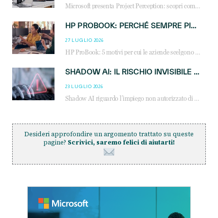
Microsoft presenta Project Perception: scopri come gli agenti AI possono trasformare cybersecurity, SOC e servizi gestiti degli MSP.
HP PROBOOK: PERCHÉ SEMPRE PIÙ AZIENDE SCELGONO NOTEBOOK PROGETTATI PER IL LAVORO MODERNO
27 LUGLIO 2026
HP ProBook: 5 motivi per cui le aziende scelgono i notebook business HP per migliorare produttività, sicurezza e gestione dell’AI.
SHADOW AI: IL RISCHIO INVISIBILE CHE LE AZIENDE POSSONO GOVERNARE
23 LUGLIO 2026
Shadow AI riguardo l’impiego non autorizzato di sistemi AI all’interno dell’azienda. E’ una pratica che si diffonde a partire dai dipendenti fino ai dirigenti e mette a repentaglio la cybersecurity, con costi più elevati per le organizzazioni. Due recenti report illustrano il fenomeno e forniscono dati in merito
Desideri approfondire un argomento trattato su queste
pagine?
Scrivici, saremo felici di aiutarti!