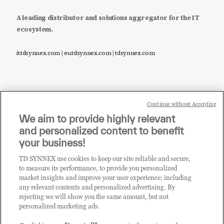
A leading distributor and solutions aggregator for the IT
ecosystem.
it.tdsynnex.com
|
eu.tdsynnex.com
|
tdsynnex.com
Continue without Accepting
Sei un rivenditore di tecnologia e desideri acquistare
We aim to provide highly relevant
i prodotti o le soluzioni trattate sul blog?
and personalized content to benefit
CLICCA QUI E DIVENTA
your business!
CLIENTE TD SYNNEX
TD SYNNEX use cookies to keep our site reliable and secure,
to measure its performance, to provide you personalized
market insights and improve your user experience; including
any relevant contents and personalized advertising. By
rejecting we will show you the same amount, but not
personalized marketing ads.