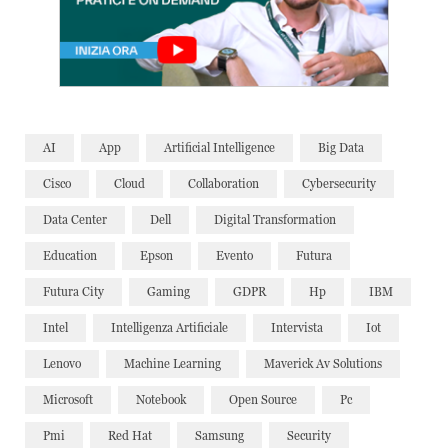
AI
App
Artificial Intelligence
Big Data
Cisco
Cloud
Collaboration
Cybersecurity
Data Center
Dell
Digital Transformation
Education
Epson
Evento
Futura
Futura City
Gaming
GDPR
Hp
IBM
Intel
Intelligenza Artificiale
Intervista
Iot
Lenovo
Machine Learning
Maverick Av Solutions
Microsoft
Notebook
Open Source
Pc
Pmi
Red Hat
Samsung
Security