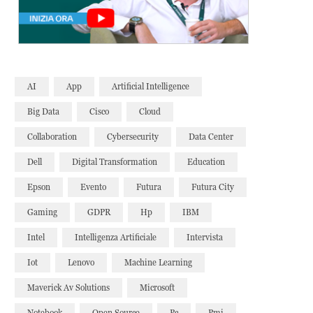
AI
App
Artificial Intelligence
Big Data
Cisco
Cloud
Collaboration
Cybersecurity
Data Center
Dell
Digital Transformation
Education
Epson
Evento
Futura
Futura City
Gaming
GDPR
Hp
IBM
Intel
Intelligenza Artificiale
Intervista
Iot
Lenovo
Machine Learning
Maverick Av Solutions
Microsoft
Notebook
Open Source
Pc
Pmi