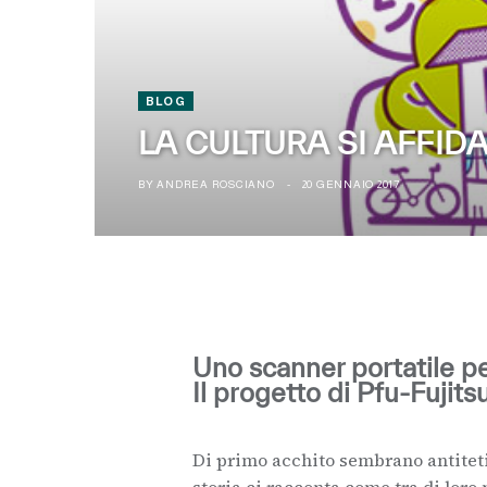
BLOG
LA CULTURA SI AFFIDA
BY
ANDREA ROSCIANO
20 GENNAIO 2017
Uno scanner portatile per
Il progetto di Pfu-Fujits
Di primo acchito sembrano antitetic
storia ci racconta come tra di loro 