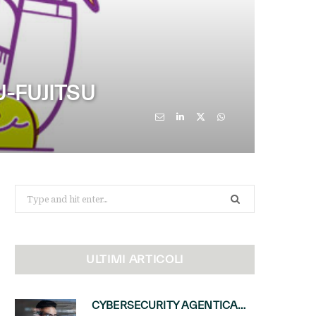
U-FUJITSU
Search
for:
ULTIMI ARTICOLI
CYBERSECURITY AGENTICA: CON PERCEPTION E MAI-CYBER-1-FLASH MICROSOFT APRE NUOVI SERVIZI PER IL CANALE