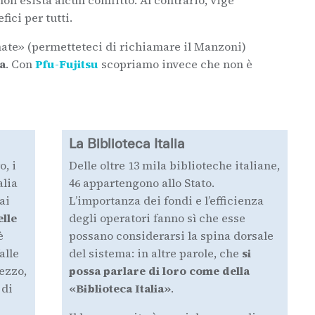
fici per tutti.
rmate» (permetteteci di richiamare il Manzoni)
ia
. Con
Pfu-Fujitsu
scopriamo invece che non è
La Biblioteca Italia
o, i
Delle oltre 13 mila biblioteche italiane,
alia
46 appartengono allo Stato.
ai
L’importanza dei fondi e l’efficienza
elle
degli operatori fanno sì che esse
è
possano considerarsi la spina dorsale
alle
del sistema: in altre parole, che
si
mezzo,
possa parlare di loro come della
 di
«Biblioteca Italia»
.