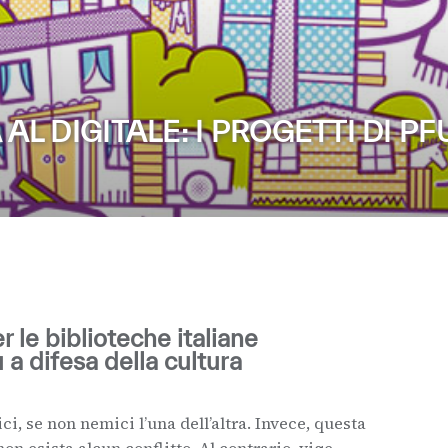
 AL DIGITALE: I PROGETTI DI PF
 le biblioteche italiane
u a difesa della cultura
i, se non nemici l’una dell’altra. Invece, questa
non esista alcun conflitto. Al contrario, vige