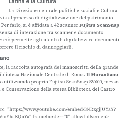
Latina e la Cultura
La Direzione centrale politiche sociali e Cultura
l via al processo di digitalizzazione del patrimonio
Per farlo, si è affidata a 42 scanner
Fujitsu ScanSnap
’assenza di interazione tra scanner e documento
: ciò permette agli utenti di digitalizzare documenti
orrere il rischio di danneggiarli.
iano
e, la raccolta autografa dei manoscritti della grande
 Biblioteca Nazionale Centrale di Roma.
Il Morantiano
o utilizzando proprio Fujitsu ScanSnap SV600, messo
 e Conservazione della stessa Biblioteca del Castro
 src="https://www.youtube.com/embed/3NRzgjJUYaY?
mYbaKQnYa" frameborder="0" allowfullscreen>