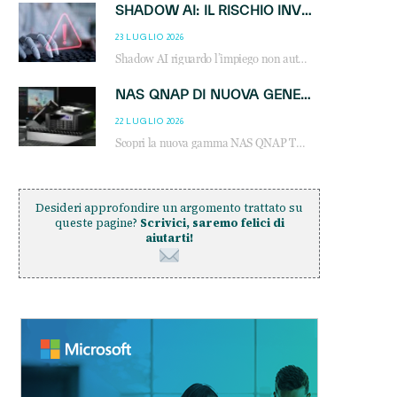
SHADOW AI: IL RISCHIO INVISIBILE CHE LE AZIENDE POSSONO GOVERNARE
23 LUGLIO 2026
Shadow AI riguardo l’impiego non autorizzato di sistemi AI all’interno dell’azienda. E’ una pratica che si diffonde a partire dai dipendenti fino ai dirigenti e mette a repentaglio la cybersecurity, con costi più elevati per le organizzazioni. Due recenti report illustrano il fenomeno e forniscono dati in merito
NAS QNAP DI NUOVA GENERAZIONE: PIÙ PRESTAZIONI, SCALABILITÀ E PROTEZIONE DEI DATI PER LE INFRASTRUTTURE IT MODERNE
22 LUGLIO 2026
Scopri la nuova gamma NAS QNAP TS-h1465U-RP, TS-h1065eU e TS-h665U: storage aziendale con ZFS, DDR5, E1.S NVMe e connettività 2.5GbE per backup, virtualizzazione e cybersecurity.
Desideri approfondire un argomento trattato su
queste pagine?
Scrivici, saremo felici di
aiutarti!