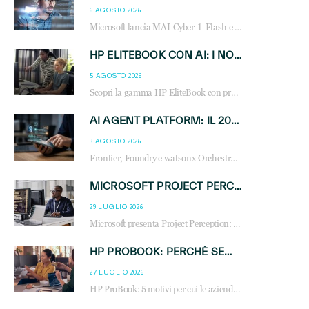
6 AGOSTO 2026
Microsoft lancia MAI-Cyber-1-Flash e Perception: cybersecurity agentica in preview dal 3 novembre. Cosa cambia per MSP, system integrator e reseller.
HP ELITEBOOK CON AI: I NOTEBOOK BUSINESS INTELLIGENTI CHE TRASFORMANO PRODUTTIVITÀ, SICUREZZA E LAVORO IBRIDO
5 AGOSTO 2026
Scopri la gamma HP EliteBook con processori Intel® Core™ Ultra e AMD Ryzen™ AI. Notebook business progettati per aumentare la produttività, migliorare la collaborazione e garantire sicurezza avanzata in ufficio e in mobilità.
AI AGENT PLATFORM: IL 2026 È L’ANNO DEL «SISTEMA OPERATIVO» PER GLI AGENTI AZIENDALI
3 AGOSTO 2026
Frontier, Foundry e watsonx Orchestrate: la guerra delle piattaforme AI agent ridisegna il mercato IT. Cosa cambia per reseller, MSP e system integrator.
MICROSOFT PROJECT PERCEPTION: COME GLI AGENTI AI CAMBIERANNO SOC, CYBERSECURITY E SERVIZI MSP
29 LUGLIO 2026
Microsoft presenta Project Perception: scopri come gli agenti AI possono trasformare cybersecurity, SOC e servizi gestiti degli MSP.
HP PROBOOK: PERCHÉ SEMPRE PIÙ AZIENDE SCELGONO NOTEBOOK PROGETTATI PER IL LAVORO MODERNO
27 LUGLIO 2026
HP ProBook: 5 motivi per cui le aziende scelgono i notebook business HP per migliorare produttività, sicurezza e gestione dell’AI.