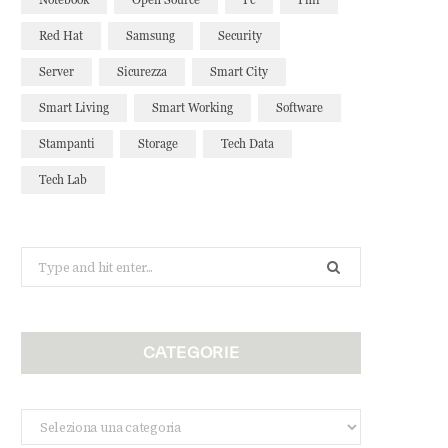
Red Hat
Samsung
Security
Server
Sicurezza
Smart City
Smart Living
Smart Working
Software
Stampanti
Storage
Tech Data
Tech Lab
Search
for:
CATEGORIE
Categorie