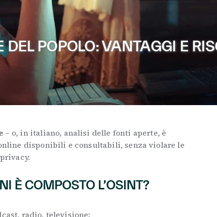
E DEL POPOLO: VANTAGGI E RIS
e
– o, in italiano, analisi delle fonti aperte, è
online disponibili e consultabili, senza violare le
 privacy.
NI È COMPOSTO L’OSINT?
dcast, radio, televisione;