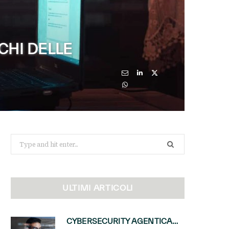
CHI DELLE
Search
for:
ULTIMI ARTICOLI
CYBERSECURITY AGENTICA: CON PERCEPTION E MAI-CYBER-1-FLASH MICROSOFT APRE NUOVI SERVIZI PER IL CANALE