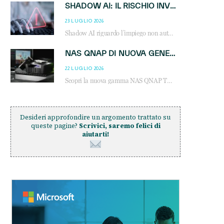
SHADOW AI: IL RISCHIO INVISIBILE CHE LE AZIENDE POSSONO GOVERNARE
23 LUGLIO 2026
Shadow AI riguardo l’impiego non autorizzato di sistemi AI all’interno dell’azienda. E’ una pratica che si diffonde a partire dai dipendenti fino ai dirigenti e mette a repentaglio la cybersecurity, con costi più elevati per le organizzazioni. Due recenti report illustrano il fenomeno e forniscono dati in merito
NAS QNAP DI NUOVA GENERAZIONE: PIÙ PRESTAZIONI, SCALABILITÀ E PROTEZIONE DEI DATI PER LE INFRASTRUTTURE IT MODERNE
22 LUGLIO 2026
Scopri la nuova gamma NAS QNAP TS-h1465U-RP, TS-h1065eU e TS-h665U: storage aziendale con ZFS, DDR5, E1.S NVMe e connettività 2.5GbE per backup, virtualizzazione e cybersecurity.
Desideri approfondire un argomento trattato su
queste pagine?
Scrivici, saremo felici di
aiutarti!