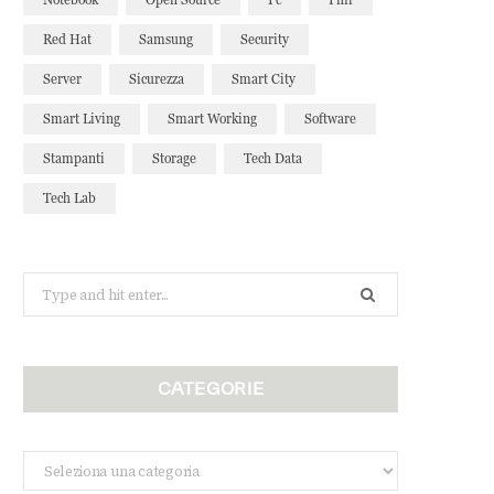
Red Hat
Samsung
Security
Server
Sicurezza
Smart City
Smart Living
Smart Working
Software
Stampanti
Storage
Tech Data
Tech Lab
Search
for:
CATEGORIE
Categorie