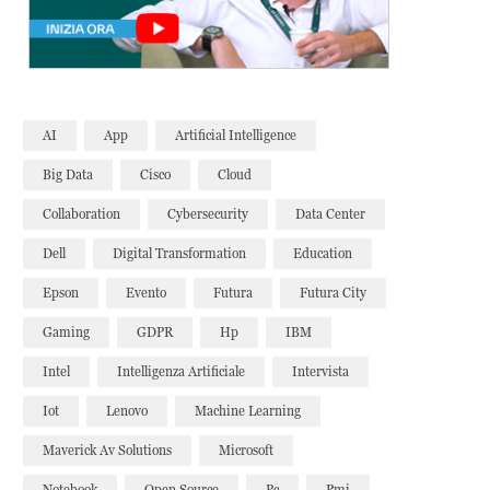
AI
App
Artificial Intelligence
Big Data
Cisco
Cloud
Collaboration
Cybersecurity
Data Center
Dell
Digital Transformation
Education
Epson
Evento
Futura
Futura City
Gaming
GDPR
Hp
IBM
Intel
Intelligenza Artificiale
Intervista
Iot
Lenovo
Machine Learning
Maverick Av Solutions
Microsoft
Notebook
Open Source
Pc
Pmi