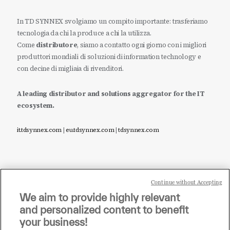
In TD SYNNEX svolgiamo un compito importante: trasferiamo
tecnologia da chi la produce a chi la utilizza.
Come
distributore
, siamo a contatto ogni giorno con i migliori
produttori mondiali di soluzioni di information technology e
con decine di migliaia di rivenditori.
A leading distributor and solutions aggregator for the IT
ecosystem.
it.tdsynnex.com
|
eu.tdsynnex.com
|
tdsynnex.com
Continue without Accepting
Sei un rivenditore di tecnologia e desideri acquistare
We aim to provide highly relevant
i prodotti o le soluzioni trattate sul blog?
and personalized content to benefit
CLICCA QUI E DIVENTA
your business!