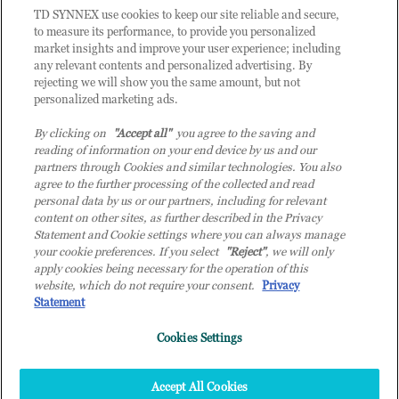
CLIENTE TD SYNNEX
TD SYNNEX use cookies to keep our site reliable and secure,
to measure its performance, to provide you personalized
market insights and improve your user experience; including
any relevant contents and personalized advertising. By
rejecting we will show you the same amount, but not
personalized marketing ads.
By clicking on
"Accept all"
you agree to the saving and
reading of information on your end device by us and our
partners through Cookies and similar technologies. You also
agree to the further processing of the collected and read
personal data by us or our partners, including for relevant
content on other sites, as further described in the Privacy
Statement and Cookie settings where you can always manage
your cookie preferences. If you select
"Reject"
, we will only
© 2026 TD SYNNEX Italy S.r.l. - Sede legale: via Luigi Russolo 9, 20138 Milano
apply cookies being necessary for the operation of this
(MI) - Numero di iscrizione al Registro delle Imprese di Milano e Codice Fiscale:
website, which do not require your consent.
Privacy
07092780159 - P.IVA: 07092780159 - Eur 12.569.000,00 i.v - TD SYNNEX e TD
Statement
SYNNEX logo sono marchi registrati di TD SYNNEX Corporation negli Stati Uniti e
in altri Paesi. Società a socio unico soggetta all’attività di direzione e coordinamento
Cookies Settings
della controllante TD SYNNEX Europe GmbH, con sede a Monaco (Germania).
Top
Accept All Cookies