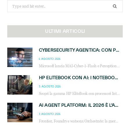
Search
for:
ULTIMI ARTICOLI
CYBERSECURITY AGENTICA: CON PERCEPTION E MAI-CYBER-1-FLASH MICROSOFT APRE NUOVI SERVIZI PER IL CANALE
6 AGOSTO 2026
Microsoft lancia MAI-Cyber-1-Flash e Perception: cybersecurity agentica in preview dal 3 novembre. Cosa cambia per MSP, system integrator e reseller.
HP ELITEBOOK CON AI: I NOTEBOOK BUSINESS INTELLIGENTI CHE TRASFORMANO PRODUTTIVITÀ, SICUREZZA E LAVORO IBRIDO
5 AGOSTO 2026
Scopri la gamma HP EliteBook con processori Intel® Core™ Ultra e AMD Ryzen™ AI. Notebook business progettati per aumentare la produttività, migliorare la collaborazione e garantire sicurezza avanzata in ufficio e in mobilità.
AI AGENT PLATFORM: IL 2026 È L’ANNO DEL «SISTEMA OPERATIVO» PER GLI AGENTI AZIENDALI
3 AGOSTO 2026
Frontier, Foundry e watsonx Orchestrate: la guerra delle piattaforme AI agent ridisegna il mercato IT. Cosa cambia per reseller, MSP e system integrator.