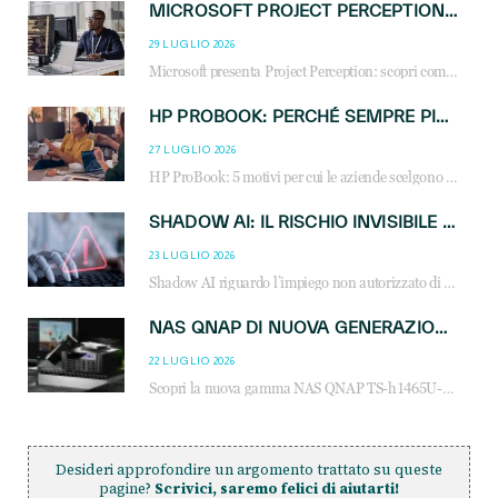
MICROSOFT PROJECT PERCEPTION: COME GLI AGENTI AI CAMBIERANNO SOC, CYBERSECURITY E SERVIZI MSP
29 LUGLIO 2026
Microsoft presenta Project Perception: scopri come gli agenti AI possono trasformare cybersecurity, SOC e servizi gestiti degli MSP.
HP PROBOOK: PERCHÉ SEMPRE PIÙ AZIENDE SCELGONO NOTEBOOK PROGETTATI PER IL LAVORO MODERNO
27 LUGLIO 2026
HP ProBook: 5 motivi per cui le aziende scelgono i notebook business HP per migliorare produttività, sicurezza e gestione dell’AI.
SHADOW AI: IL RISCHIO INVISIBILE CHE LE AZIENDE POSSONO GOVERNARE
23 LUGLIO 2026
Shadow AI riguardo l’impiego non autorizzato di sistemi AI all’interno dell’azienda. E’ una pratica che si diffonde a partire dai dipendenti fino ai dirigenti e mette a repentaglio la cybersecurity, con costi più elevati per le organizzazioni. Due recenti report illustrano il fenomeno e forniscono dati in merito
NAS QNAP DI NUOVA GENERAZIONE: PIÙ PRESTAZIONI, SCALABILITÀ E PROTEZIONE DEI DATI PER LE INFRASTRUTTURE IT MODERNE
22 LUGLIO 2026
Scopri la nuova gamma NAS QNAP TS-h1465U-RP, TS-h1065eU e TS-h665U: storage aziendale con ZFS, DDR5, E1.S NVMe e connettività 2.5GbE per backup, virtualizzazione e cybersecurity.
Desideri approfondire un argomento trattato su queste
pagine?
Scrivici, saremo felici di aiutarti!