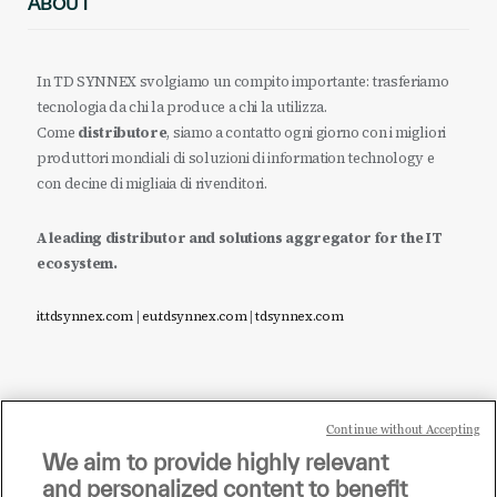
ABOUT
In TD SYNNEX svolgiamo un compito importante: trasferiamo
tecnologia da chi la produce a chi la utilizza.
Come
distributore
, siamo a contatto ogni giorno con i migliori
produttori mondiali di soluzioni di information technology e
con decine di migliaia di rivenditori.
A leading distributor and solutions aggregator for the IT
ecosystem.
it.tdsynnex.com
|
eu.tdsynnex.com
|
tdsynnex.com
Continue without Accepting
Sei un rivenditore di tecnologia e desideri acquistare
We aim to provide highly relevant
i prodotti o le soluzioni trattate sul blog?
and personalized content to benefit