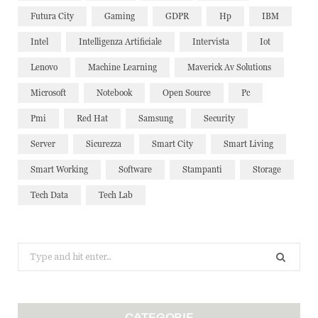
Futura City
Gaming
GDPR
Hp
IBM
Intel
Intelligenza Artificiale
Intervista
Iot
Lenovo
Machine Learning
Maverick Av Solutions
Microsoft
Notebook
Open Source
Pc
Pmi
Red Hat
Samsung
Security
Server
Sicurezza
Smart City
Smart Living
Smart Working
Software
Stampanti
Storage
Tech Data
Tech Lab
Search
for:
CATEGORIE