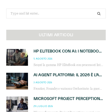
Search
for:
ULTIMI ARTICOLI
HP ELITEBOOK CON AI: I NOTEBOOK BUSINESS INTELLIGENTI CHE TRASFORMANO PRODUTTIVITÀ, SICUREZZA E LAVORO IBRIDO
5 AGOSTO 2026
Scopri la gamma HP EliteBook con processori Intel® Core™ Ultra e AMD Ryzen™ AI. Notebook business progettati per aumentare la produttività, migliorare la collaborazione e garantire sicurezza avanzata in ufficio e in mobilità.
AI AGENT PLATFORM: IL 2026 È L’ANNO DEL «SISTEMA OPERATIVO» PER GLI AGENTI AZIENDALI
3 AGOSTO 2026
Frontier, Foundry e watsonx Orchestrate: la guerra delle piattaforme AI agent ridisegna il mercato IT. Cosa cambia per reseller, MSP e system integrator.
MICROSOFT PROJECT PERCEPTION: COME GLI AGENTI AI CAMBIERANNO SOC, CYBERSECURITY E SERVIZI MSP
29 LUGLIO 2026