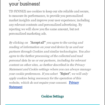
CLICCA QUI E DIVENTA
your business!
CLIENTE TD SYNNEX
TD SYNNEX use cookies to keep our site reliable and secure,
to measure its performance, to provide you personalized
market insights and improve your user experience; including
any relevant contents and personalized advertising. By
rejecting we will show you the same amount, but not
personalized marketing ads.
By clicking on
"Accept all"
you agree to the saving and
reading of information on your end device by us and our
partners through Cookies and similar technologies. You also
agree to the further processing of the collected and read
personal data by us or our partners, including for relevant
content on other sites, as further described in the Privacy
Statement and Cookie settings where you can always manage
your cookie preferences. If you select
"Reject"
, we will only
© 2026 TD SYNNEX Italy S.r.l. - Sede legale: via Luigi Russolo 9, 20138 Milano
apply cookies being necessary for the operation of this
(MI) - Numero di iscrizione al Registro delle Imprese di Milano e Codice Fiscale:
website, which do not require your consent.
Privacy
07092780159 - P.IVA: 07092780159 - Eur 12.569.000,00 i.v - TD SYNNEX e TD
Statement
SYNNEX logo sono marchi registrati di TD SYNNEX Corporation negli Stati Uniti e
in altri Paesi. Società a socio unico soggetta all’attività di direzione e coordinamento
Cookies Settings
della controllante TD SYNNEX Europe GmbH, con sede a Monaco (Germania).