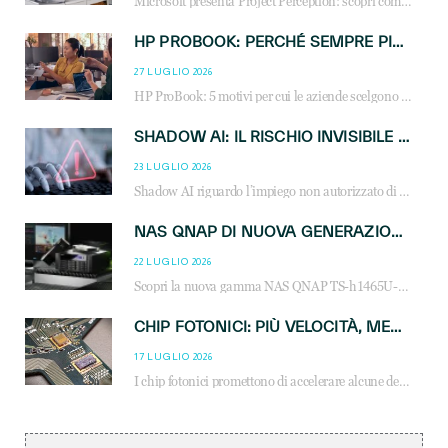
Microsoft presenta Project Perception: scopri come gli agenti AI possono trasformare cybersecurity, SOC e servizi gestiti degli MSP.
HP PROBOOK: PERCHÉ SEMPRE PIÙ AZIENDE SCELGONO NOTEBOOK PROGETTATI PER IL LAVORO MODERNO
27 LUGLIO 2026
HP ProBook: 5 motivi per cui le aziende scelgono i notebook business HP per migliorare produttività, sicurezza e gestione dell’AI.
SHADOW AI: IL RISCHIO INVISIBILE CHE LE AZIENDE POSSONO GOVERNARE
23 LUGLIO 2026
Shadow AI riguardo l’impiego non autorizzato di sistemi AI all’interno dell’azienda. E’ una pratica che si diffonde a partire dai dipendenti fino ai dirigenti e mette a repentaglio la cybersecurity, con costi più elevati per le organizzazioni. Due recenti report illustrano il fenomeno e forniscono dati in merito
NAS QNAP DI NUOVA GENERAZIONE: PIÙ PRESTAZIONI, SCALABILITÀ E PROTEZIONE DEI DATI PER LE INFRASTRUTTURE IT MODERNE
22 LUGLIO 2026
Scopri la nuova gamma NAS QNAP TS-h1465U-RP, TS-h1065eU e TS-h665U: storage aziendale con ZFS, DDR5, E1.S NVMe e connettività 2.5GbE per backup, virtualizzazione e cybersecurity.
CHIP FOTONICI: PIÙ VELOCITÀ, MENO CONSUMI PER L’AI
17 LUGLIO 2026
I chip fotonici promettono di accelerare alcune delle operazioni matematiche alla base dell’intelligenza artificiale