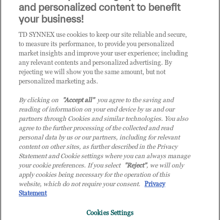
i prodotti o le soluzioni trattate sul blog?
and personalized content to benefit
CLICCA QUI E DIVENTA
your business!
CLIENTE TD SYNNEX
TD SYNNEX use cookies to keep our site reliable and secure,
to measure its performance, to provide you personalized
market insights and improve your user experience; including
any relevant contents and personalized advertising. By
rejecting we will show you the same amount, but not
personalized marketing ads.
By clicking on
"Accept all"
you agree to the saving and
reading of information on your end device by us and our
partners through Cookies and similar technologies. You also
agree to the further processing of the collected and read
personal data by us or our partners, including for relevant
content on other sites, as further described in the Privacy
Statement and Cookie settings where you can always manage
your cookie preferences. If you select
"Reject"
, we will only
© 2026 TD SYNNEX Italy S.r.l. - Sede legale: via Luigi Russolo 9, 20138 Milano
apply cookies being necessary for the operation of this
(MI) - Numero di iscrizione al Registro delle Imprese di Milano e Codice Fiscale:
website, which do not require your consent.
Privacy
07092780159 - P.IVA: 07092780159 - Eur 12.569.000,00 i.v - TD SYNNEX e TD
Statement
SYNNEX logo sono marchi registrati di TD SYNNEX Corporation negli Stati Uniti e
Cookies Settings
in altri Paesi. Società a socio unico soggetta all’attività di direzione e coordinamento