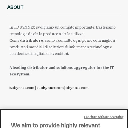
ABOUT
In TD SYNNEX svolgiamo un compito importante: trasferiamo
tecnologia da chi la produce a chi la utilizza.
Come
distributore
, siamo a contatto ogni giorno con i migliori
produttori mondiali di soluzioni di information technology e
con decine di migliaia di rivenditori.
A leading distributor and solutions aggregator for the IT
ecosystem.
it.tdsynnex.com
|
eu.tdsynnex.com
|
tdsynnex.com
Continue without Accepting
Sei un rivenditore di tecnologia e desideri acquistare
We aim to provide highly relevant