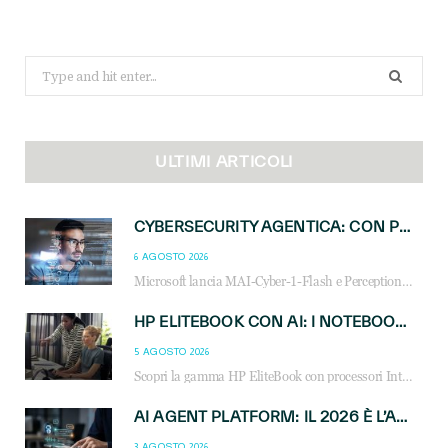
Search
for:
ULTIMI ARTICOLI
CYBERSECURITY AGENTICA: CON PERCEPTION E MAI-CYBER-1-FLASH MICROSOFT APRE NUOVI SERVIZI PER IL CANALE
6 AGOSTO 2026
Microsoft lancia MAI-Cyber-1-Flash e Perception: cybersecurity agentica in preview dal 3 novembre. Cosa cambia per MSP, system integrator e reseller.
HP ELITEBOOK CON AI: I NOTEBOOK BUSINESS INTELLIGENTI CHE TRASFORMANO PRODUTTIVITÀ, SICUREZZA E LAVORO IBRIDO
5 AGOSTO 2026
Scopri la gamma HP EliteBook con processori Intel® Core™ Ultra e AMD Ryzen™ AI. Notebook business progettati per aumentare la produttività, migliorare la collaborazione e garantire sicurezza avanzata in ufficio e in mobilità.
AI AGENT PLATFORM: IL 2026 È L’ANNO DEL «SISTEMA OPERATIVO» PER GLI AGENTI AZIENDALI
3 AGOSTO 2026