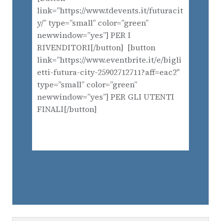
link=”https://www.tdevents.it/futuracit
y/” type=”small” color=”green”
newwindow=”yes”] PER I
RIVENDITORI[/button] [button
link=”https://www.eventbrite.it/e/bigli
etti-futura-city-25902712711?aff=eac2″
type=”small” color=”green”
newwindow=”yes”] PER GLI UTENTI
FINALI[/button]