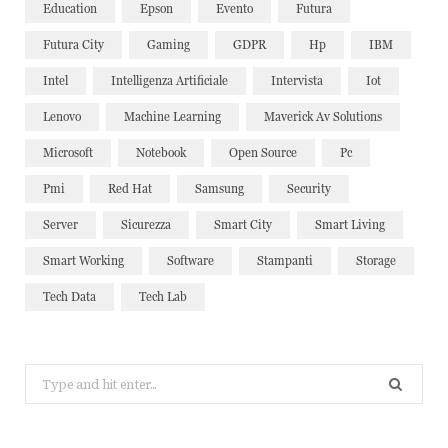
Education
Epson
Evento
Futura
Futura City
Gaming
GDPR
Hp
IBM
Intel
Intelligenza Artificiale
Intervista
Iot
Lenovo
Machine Learning
Maverick Av Solutions
Microsoft
Notebook
Open Source
Pc
Pmi
Red Hat
Samsung
Security
Server
Sicurezza
Smart City
Smart Living
Smart Working
Software
Stampanti
Storage
Tech Data
Tech Lab
Search
for: