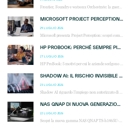
Frontier, Foundry e watsonx Orchestrate: la guerra delle piattaforme AI agent ridisegna il mercato IT. Cosa cambia per reseller, MSP e system integrator.
MICROSOFT PROJECT PERCEPTION: COME GLI AGENTI AI CAMBIERANNO SOC, CYBERSECURITY E SERVIZI MSP
29 LUGLIO 2026
Microsoft presenta Project Perception: scopri come gli agenti AI possono trasformare cybersecurity, SOC e servizi gestiti degli MSP.
HP PROBOOK: PERCHÉ SEMPRE PIÙ AZIENDE SCELGONO NOTEBOOK PROGETTATI PER IL LAVORO MODERNO
27 LUGLIO 2026
HP ProBook: 5 motivi per cui le aziende scelgono i notebook business HP per migliorare produttività, sicurezza e gestione dell’AI.
SHADOW AI: IL RISCHIO INVISIBILE CHE LE AZIENDE POSSONO GOVERNARE
23 LUGLIO 2026
Shadow AI riguardo l’impiego non autorizzato di sistemi AI all’interno dell’azienda. E’ una pratica che si diffonde a partire dai dipendenti fino ai dirigenti e mette a repentaglio la cybersecurity, con costi più elevati per le organizzazioni. Due recenti report illustrano il fenomeno e forniscono dati in merito
NAS QNAP DI NUOVA GENERAZIONE: PIÙ PRESTAZIONI, SCALABILITÀ E PROTEZIONE DEI DATI PER LE INFRASTRUTTURE IT MODERNE
22 LUGLIO 2026
Scopri la nuova gamma NAS QNAP TS-h1465U-RP, TS-h1065eU e TS-h665U: storage aziendale con ZFS, DDR5, E1.S NVMe e connettività 2.5GbE per backup, virtualizzazione e cybersecurity.