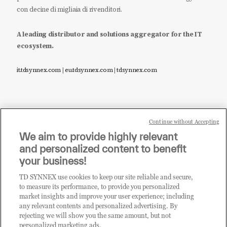
con decine di migliaia di rivenditori.
A leading distributor and solutions aggregator for the IT
ecosystem.
it.tdsynnex.com
|
eu.tdsynnex.com
|
tdsynnex.com
Continue without Accepting
Sei un rivenditore di tecnologia e desideri acquistare
We aim to provide highly relevant
i prodotti o le soluzioni trattate sul blog?
and personalized content to benefit
CLICCA QUI E DIVENTA
your business!
CLIENTE TD SYNNEX
TD SYNNEX use cookies to keep our site reliable and secure,
to measure its performance, to provide you personalized
market insights and improve your user experience; including
any relevant contents and personalized advertising. By
rejecting we will show you the same amount, but not
personalized marketing ads.