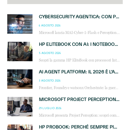
CYBERSECURITY AGENTICA: CON PERCEPTION E MAI-CYBER-1-FLASH MICROSOFT APRE NUOVI SERVIZI PER IL CANALE
6 AGOSTO 2026
Microsoft lancia MAI-Cyber-1-Flash e Perception: cybersecurity agentica in preview dal 3 novembre. Cosa cambia per MSP, system integrator e reseller.
HP ELITEBOOK CON AI: I NOTEBOOK BUSINESS INTELLIGENTI CHE TRASFORMANO PRODUTTIVITÀ, SICUREZZA E LAVORO IBRIDO
5 AGOSTO 2026
Scopri la gamma HP EliteBook con processori Intel® Core™ Ultra e AMD Ryzen™ AI. Notebook business progettati per aumentare la produttività, migliorare la collaborazione e garantire sicurezza avanzata in ufficio e in mobilità.
AI AGENT PLATFORM: IL 2026 È L’ANNO DEL «SISTEMA OPERATIVO» PER GLI AGENTI AZIENDALI
3 AGOSTO 2026
Frontier, Foundry e watsonx Orchestrate: la guerra delle piattaforme AI agent ridisegna il mercato IT. Cosa cambia per reseller, MSP e system integrator.
MICROSOFT PROJECT PERCEPTION: COME GLI AGENTI AI CAMBIERANNO SOC, CYBERSECURITY E SERVIZI MSP
29 LUGLIO 2026
Microsoft presenta Project Perception: scopri come gli agenti AI possono trasformare cybersecurity, SOC e servizi gestiti degli MSP.
HP PROBOOK: PERCHÉ SEMPRE PIÙ AZIENDE SCELGONO NOTEBOOK PROGETTATI PER IL LAVORO MODERNO