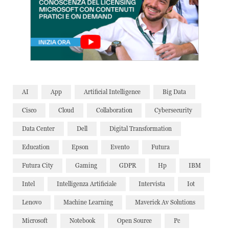
AI
App
Artificial Intelligence
Big Data
Cisco
Cloud
Collaboration
Cybersecurity
Data Center
Dell
Digital Transformation
Education
Epson
Evento
Futura
Futura City
Gaming
GDPR
Hp
IBM
Intel
Intelligenza Artificiale
Intervista
Iot
Lenovo
Machine Learning
Maverick Av Solutions
Microsoft
Notebook
Open Source
Pc