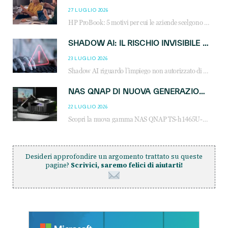
27 LUGLIO 2026
HP ProBook: 5 motivi per cui le aziende scelgono i notebook business HP per migliorare produttività, sicurezza e gestione dell’AI.
SHADOW AI: IL RISCHIO INVISIBILE CHE LE AZIENDE POSSONO GOVERNARE
23 LUGLIO 2026
Shadow AI riguardo l’impiego non autorizzato di sistemi AI all’interno dell’azienda. E’ una pratica che si diffonde a partire dai dipendenti fino ai dirigenti e mette a repentaglio la cybersecurity, con costi più elevati per le organizzazioni. Due recenti report illustrano il fenomeno e forniscono dati in merito
NAS QNAP DI NUOVA GENERAZIONE: PIÙ PRESTAZIONI, SCALABILITÀ E PROTEZIONE DEI DATI PER LE INFRASTRUTTURE IT MODERNE
22 LUGLIO 2026
Scopri la nuova gamma NAS QNAP TS-h1465U-RP, TS-h1065eU e TS-h665U: storage aziendale con ZFS, DDR5, E1.S NVMe e connettività 2.5GbE per backup, virtualizzazione e cybersecurity.
Desideri approfondire un argomento trattato su queste
pagine?
Scrivici, saremo felici di aiutarti!