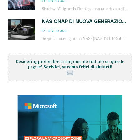
23 LUGLIO 2026
Shadow AI riguardo l’impiego non autorizzato di sistemi AI all’interno dell’azienda. E’ una pratica che si diffonde a partire dai dipendenti fino ai dirigenti e mette a repentaglio la cybersecurity, con costi più elevati per le organizzazioni. Due recenti report illustrano il fenomeno e forniscono dati in merito
NAS QNAP DI NUOVA GENERAZIONE: PIÙ PRESTAZIONI, SCALABILITÀ E PROTEZIONE DEI DATI PER LE INFRASTRUTTURE IT MODERNE
22 LUGLIO 2026
Scopri la nuova gamma NAS QNAP TS-h1465U-RP, TS-h1065eU e TS-h665U: storage aziendale con ZFS, DDR5, E1.S NVMe e connettività 2.5GbE per backup, virtualizzazione e cybersecurity.
Desideri approfondire un argomento trattato su queste
pagine?
Scrivici, saremo felici di aiutarti!