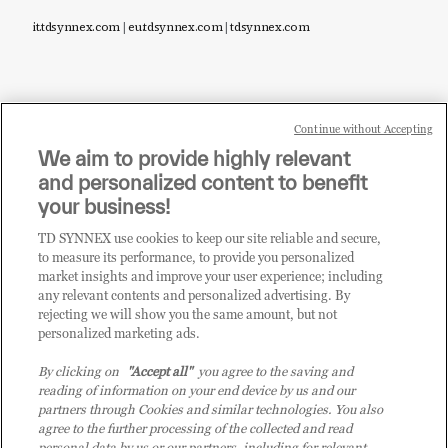
it.tdsynnex.com
|
eu.tdsynnex.com
|
tdsynnex.com
Continue without Accepting
Sei un rivenditore di tecnologia e desideri acquistare
We aim to provide highly relevant
i prodotti o le soluzioni trattate sul blog?
and personalized content to benefit
CLICCA QUI E DIVENTA
your business!
CLIENTE TD SYNNEX
TD SYNNEX use cookies to keep our site reliable and secure,
to measure its performance, to provide you personalized
market insights and improve your user experience; including
any relevant contents and personalized advertising. By
rejecting we will show you the same amount, but not
personalized marketing ads.
By clicking on
"Accept all"
you agree to the saving and
reading of information on your end device by us and our
partners through Cookies and similar technologies. You also
agree to the further processing of the collected and read
personal data by us or our partners, including for relevant