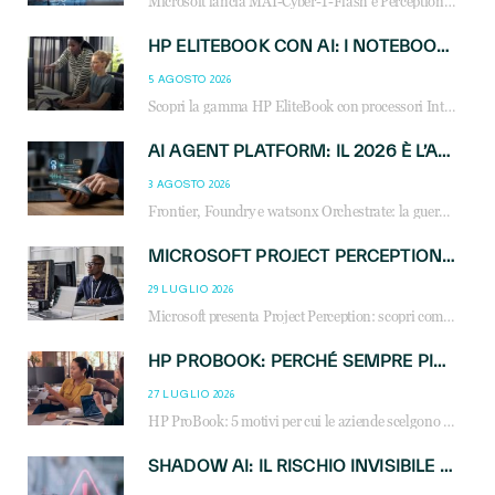
Microsoft lancia MAI-Cyber-1-Flash e Perception: cybersecurity agentica in preview dal 3 novembre. Cosa cambia per MSP, system integrator e reseller.
HP ELITEBOOK CON AI: I NOTEBOOK BUSINESS INTELLIGENTI CHE TRASFORMANO PRODUTTIVITÀ, SICUREZZA E LAVORO IBRIDO
5 AGOSTO 2026
Scopri la gamma HP EliteBook con processori Intel® Core™ Ultra e AMD Ryzen™ AI. Notebook business progettati per aumentare la produttività, migliorare la collaborazione e garantire sicurezza avanzata in ufficio e in mobilità.
AI AGENT PLATFORM: IL 2026 È L’ANNO DEL «SISTEMA OPERATIVO» PER GLI AGENTI AZIENDALI
3 AGOSTO 2026
Frontier, Foundry e watsonx Orchestrate: la guerra delle piattaforme AI agent ridisegna il mercato IT. Cosa cambia per reseller, MSP e system integrator.
MICROSOFT PROJECT PERCEPTION: COME GLI AGENTI AI CAMBIERANNO SOC, CYBERSECURITY E SERVIZI MSP
29 LUGLIO 2026
Microsoft presenta Project Perception: scopri come gli agenti AI possono trasformare cybersecurity, SOC e servizi gestiti degli MSP.
HP PROBOOK: PERCHÉ SEMPRE PIÙ AZIENDE SCELGONO NOTEBOOK PROGETTATI PER IL LAVORO MODERNO
27 LUGLIO 2026
HP ProBook: 5 motivi per cui le aziende scelgono i notebook business HP per migliorare produttività, sicurezza e gestione dell’AI.
SHADOW AI: IL RISCHIO INVISIBILE CHE LE AZIENDE POSSONO GOVERNARE