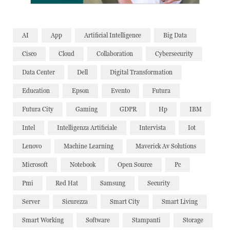
AI
App
Artificial Intelligence
Big Data
Cisco
Cloud
Collaboration
Cybersecurity
Data Center
Dell
Digital Transformation
Education
Epson
Evento
Futura
Futura City
Gaming
GDPR
Hp
IBM
Intel
Intelligenza Artificiale
Intervista
Iot
Lenovo
Machine Learning
Maverick Av Solutions
Microsoft
Notebook
Open Source
Pc
Pmi
Red Hat
Samsung
Security
Server
Sicurezza
Smart City
Smart Living
Smart Working
Software
Stampanti
Storage