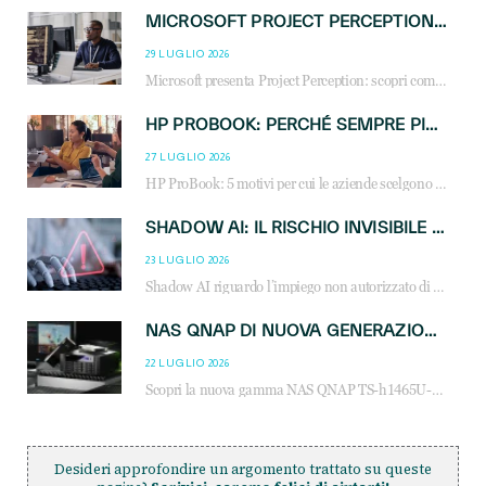
MICROSOFT PROJECT PERCEPTION: COME GLI AGENTI AI CAMBIERANNO SOC, CYBERSECURITY E SERVIZI MSP
29 LUGLIO 2026
Microsoft presenta Project Perception: scopri come gli agenti AI possono trasformare cybersecurity, SOC e servizi gestiti degli MSP.
HP PROBOOK: PERCHÉ SEMPRE PIÙ AZIENDE SCELGONO NOTEBOOK PROGETTATI PER IL LAVORO MODERNO
27 LUGLIO 2026
HP ProBook: 5 motivi per cui le aziende scelgono i notebook business HP per migliorare produttività, sicurezza e gestione dell’AI.
SHADOW AI: IL RISCHIO INVISIBILE CHE LE AZIENDE POSSONO GOVERNARE
23 LUGLIO 2026
Shadow AI riguardo l’impiego non autorizzato di sistemi AI all’interno dell’azienda. E’ una pratica che si diffonde a partire dai dipendenti fino ai dirigenti e mette a repentaglio la cybersecurity, con costi più elevati per le organizzazioni. Due recenti report illustrano il fenomeno e forniscono dati in merito
NAS QNAP DI NUOVA GENERAZIONE: PIÙ PRESTAZIONI, SCALABILITÀ E PROTEZIONE DEI DATI PER LE INFRASTRUTTURE IT MODERNE
22 LUGLIO 2026
Scopri la nuova gamma NAS QNAP TS-h1465U-RP, TS-h1065eU e TS-h665U: storage aziendale con ZFS, DDR5, E1.S NVMe e connettività 2.5GbE per backup, virtualizzazione e cybersecurity.
Desideri approfondire un argomento trattato su queste