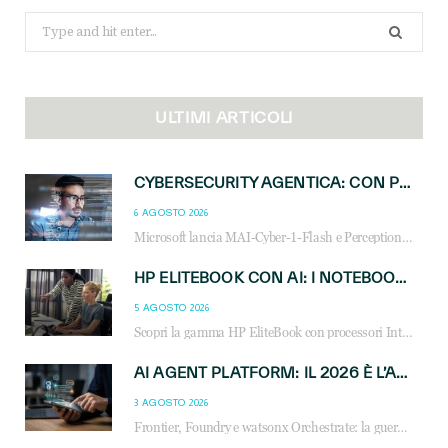
Search
for:
ULTIMI ARTICOLI
CYBERSECURITY AGENTICA: CON PERCEPTION E MAI-CYBER-1-FLASH MICROSOFT APRE NUOVI SERVIZI PER IL CANALE
6 AGOSTO 2026
Microsoft lancia MAI-Cyber-1-Flash e Perception: cybersecurity agentica in preview dal 3 novembre. Cosa cambia per MSP, system integrator e reseller.
HP ELITEBOOK CON AI: I NOTEBOOK BUSINESS INTELLIGENTI CHE TRASFORMANO PRODUTTIVITÀ, SICUREZZA E LAVORO IBRIDO
5 AGOSTO 2026
Scopri la gamma HP EliteBook con processori Intel® Core™ Ultra e AMD Ryzen™ AI. Notebook business progettati per aumentare la produttività, migliorare la collaborazione e garantire sicurezza avanzata in ufficio e in mobilità.
AI AGENT PLATFORM: IL 2026 È L’ANNO DEL «SISTEMA OPERATIVO» PER GLI AGENTI AZIENDALI
3 AGOSTO 2026
Frontier, Foundry e watsonx Orchestrate: la guerra delle piattaforme AI agent ridisegna il mercato IT. Cosa cambia per reseller, MSP e system integrator.