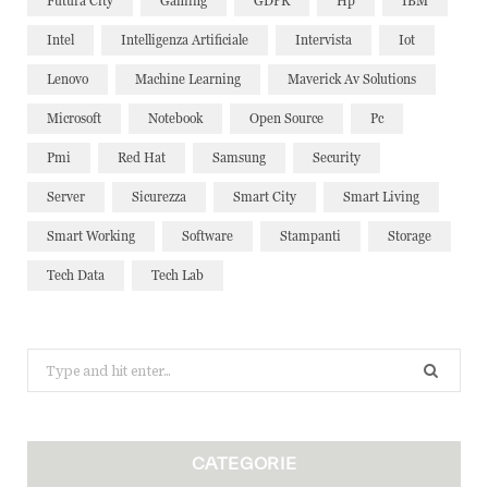
Futura City
Gaming
GDPR
Hp
IBM
Intel
Intelligenza Artificiale
Intervista
Iot
Lenovo
Machine Learning
Maverick Av Solutions
Microsoft
Notebook
Open Source
Pc
Pmi
Red Hat
Samsung
Security
Server
Sicurezza
Smart City
Smart Living
Smart Working
Software
Stampanti
Storage
Tech Data
Tech Lab
Search
for:
CATEGORIE