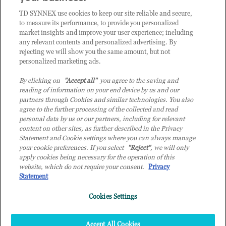
CLIENTE TD SYNNEX
TD SYNNEX use cookies to keep our site reliable and secure,
to measure its performance, to provide you personalized
market insights and improve your user experience; including
any relevant contents and personalized advertising. By
rejecting we will show you the same amount, but not
personalized marketing ads.
By clicking on
"Accept all"
you agree to the saving and
reading of information on your end device by us and our
partners through Cookies and similar technologies. You also
agree to the further processing of the collected and read
personal data by us or our partners, including for relevant
content on other sites, as further described in the Privacy
Statement and Cookie settings where you can always manage
your cookie preferences. If you select
"Reject"
, we will only
© 2026 TD SYNNEX Italy S.r.l. - Sede legale: via Luigi Russolo 9, 20138 Milano
apply cookies being necessary for the operation of this
(MI) - Numero di iscrizione al Registro delle Imprese di Milano e Codice Fiscale:
website, which do not require your consent.
Privacy
07092780159 - P.IVA: 07092780159 - Eur 12.569.000,00 i.v - TD SYNNEX e TD
Statement
SYNNEX logo sono marchi registrati di TD SYNNEX Corporation negli Stati Uniti e
Cookies Settings
in altri Paesi. Società a socio unico soggetta all’attività di direzione e coordinamento
della controllante TD SYNNEX Europe GmbH, con sede a Monaco (Germania).
Top
Accept All Cookies