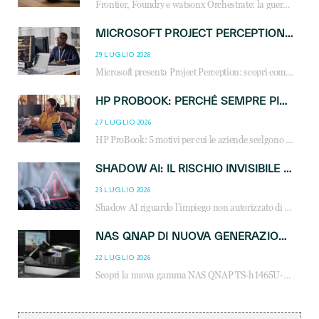
Frontier, Foundry e watsonx Orchestrate: la guerra delle piattaforme AI agent ridisegna il mercato IT. Cosa cambia per reseller, MSP e system integrator.
MICROSOFT PROJECT PERCEPTION: COME GLI AGENTI AI CAMBIERANNO SOC, CYBERSECURITY E SERVIZI MSP
29 LUGLIO 2026
Microsoft presenta Project Perception: scopri come gli agenti AI possono trasformare cybersecurity, SOC e servizi gestiti degli MSP.
HP PROBOOK: PERCHÉ SEMPRE PIÙ AZIENDE SCELGONO NOTEBOOK PROGETTATI PER IL LAVORO MODERNO
27 LUGLIO 2026
HP ProBook: 5 motivi per cui le aziende scelgono i notebook business HP per migliorare produttività, sicurezza e gestione dell’AI.
SHADOW AI: IL RISCHIO INVISIBILE CHE LE AZIENDE POSSONO GOVERNARE
23 LUGLIO 2026
Shadow AI riguardo l’impiego non autorizzato di sistemi AI all’interno dell’azienda. E’ una pratica che si diffonde a partire dai dipendenti fino ai dirigenti e mette a repentaglio la cybersecurity, con costi più elevati per le organizzazioni. Due recenti report illustrano il fenomeno e forniscono dati in merito
NAS QNAP DI NUOVA GENERAZIONE: PIÙ PRESTAZIONI, SCALABILITÀ E PROTEZIONE DEI DATI PER LE INFRASTRUTTURE IT MODERNE
22 LUGLIO 2026
Scopri la nuova gamma NAS QNAP TS-h1465U-RP, TS-h1065eU e TS-h665U: storage aziendale con ZFS, DDR5, E1.S NVMe e connettività 2.5GbE per backup, virtualizzazione e cybersecurity.