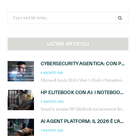
Search
for:
ULTIMI ARTICOLI
CYBERSECURITY AGENTICA: CON PERCEPTION E MAI-CYBER-1-FLASH MICROSOFT APRE NUOVI SERVIZI PER IL CANALE
6 AGOSTO 2026
Microsoft lancia MAI-Cyber-1-Flash e Perception: cybersecurity agentica in preview dal 3 novembre. Cosa cambia per MSP, system integrator e reseller.
HP ELITEBOOK CON AI: I NOTEBOOK BUSINESS INTELLIGENTI CHE TRASFORMANO PRODUTTIVITÀ, SICUREZZA E LAVORO IBRIDO
5 AGOSTO 2026
Scopri la gamma HP EliteBook con processori Intel® Core™ Ultra e AMD Ryzen™ AI. Notebook business progettati per aumentare la produttività, migliorare la collaborazione e garantire sicurezza avanzata in ufficio e in mobilità.
AI AGENT PLATFORM: IL 2026 È L’ANNO DEL «SISTEMA OPERATIVO» PER GLI AGENTI AZIENDALI
3 AGOSTO 2026