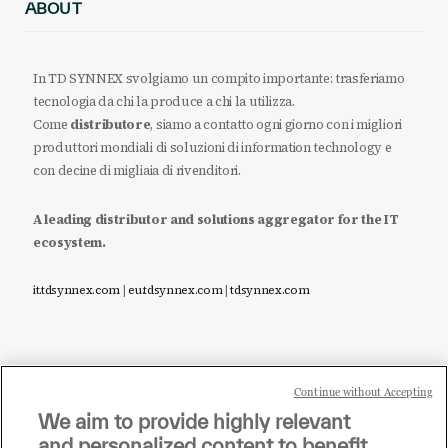
ABOUT
In TD SYNNEX svolgiamo un compito importante: trasferiamo
tecnologia da chi la produce a chi la utilizza.
Come
distributore
, siamo a contatto ogni giorno con i migliori
produttori mondiali di soluzioni di information technology e
con decine di migliaia di rivenditori.
A leading distributor and solutions aggregator for the IT
ecosystem.
it.tdsynnex.com
|
eu.tdsynnex.com
|
tdsynnex.com
Continue without Accepting
Sei un rivenditore di tecnologia e desideri acquistare
We aim to provide highly relevant
i prodotti o le soluzioni trattate sul blog?
and personalized content to benefit