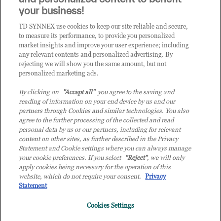
CLICCA QUI E DIVENTA
your business!
CLIENTE TD SYNNEX
TD SYNNEX use cookies to keep our site reliable and secure,
to measure its performance, to provide you personalized
market insights and improve your user experience; including
any relevant contents and personalized advertising. By
rejecting we will show you the same amount, but not
personalized marketing ads.
By clicking on
"Accept all"
you agree to the saving and
reading of information on your end device by us and our
partners through Cookies and similar technologies. You also
agree to the further processing of the collected and read
personal data by us or our partners, including for relevant
content on other sites, as further described in the Privacy
Statement and Cookie settings where you can always manage
your cookie preferences. If you select
"Reject"
, we will only
© 2026 TD SYNNEX Italy S.r.l. - Sede legale: via Luigi Russolo 9, 20138 Milano
apply cookies being necessary for the operation of this
(MI) - Numero di iscrizione al Registro delle Imprese di Milano e Codice Fiscale:
website, which do not require your consent.
Privacy
07092780159 - P.IVA: 07092780159 - Eur 12.569.000,00 i.v - TD SYNNEX e TD
Statement
SYNNEX logo sono marchi registrati di TD SYNNEX Corporation negli Stati Uniti e
Cookies Settings
in altri Paesi. Società a socio unico soggetta all’attività di direzione e coordinamento
della controllante TD SYNNEX Europe GmbH, con sede a Monaco (Germania).