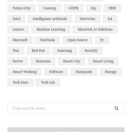
Futura City
Gaming
GDPR
Hp
IBM
Intel
Intelligenza Artificiale
Intervista
Iot
Lenovo
Machine Learning
Maverick Av Solutions
Microsoft
Notebook
Open Source
Pc
Pmi
Red Hat
Samsung
Security
Server
Sicurezza
Smart City
Smart Living
Smart Working
Software
Stampanti
Storage
Tech Data
Tech Lab
Search
for: