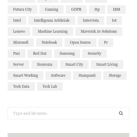
Futura City
Gaming
GDPR
Hp
IBM
Intel
Intelligenza Artificiale
Intervista
Iot
Lenovo
Machine Learning
Maverick Av Solutions
Microsoft
Notebook
Open Source
Pc
Pmi
Red Hat
Samsung
Security
Server
Sicurezza
Smart City
Smart Living
Smart Working
Software
Stampanti
Storage
Tech Data
Tech Lab
Search
for: