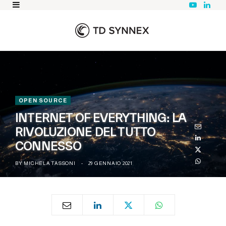
Y
L
o
i
u
n
T
k
u
e
b
d
e
I
n
OPEN SOURCE
INTERNET OF EVERYTHING: LA
RIVOLUZIONE DEL TUTTO
CONNESSO
BY
MICHELA TASSONI
29 GENNAIO 2021