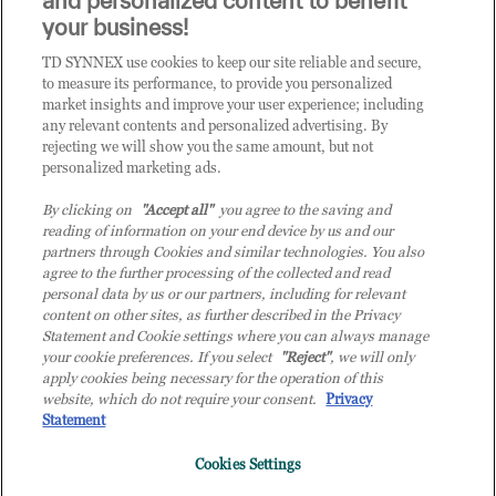
and personalized content to benefit
CLICCA QUI E DIVENTA
your business!
CLIENTE TD SYNNEX
TD SYNNEX use cookies to keep our site reliable and secure,
to measure its performance, to provide you personalized
market insights and improve your user experience; including
any relevant contents and personalized advertising. By
rejecting we will show you the same amount, but not
personalized marketing ads.
By clicking on
"Accept all"
you agree to the saving and
reading of information on your end device by us and our
partners through Cookies and similar technologies. You also
agree to the further processing of the collected and read
personal data by us or our partners, including for relevant
content on other sites, as further described in the Privacy
Statement and Cookie settings where you can always manage
your cookie preferences. If you select
"Reject"
, we will only
© 2026 TD SYNNEX Italy S.r.l. - Sede legale: via Luigi Russolo 9, 20138 Milano
apply cookies being necessary for the operation of this
(MI) - Numero di iscrizione al Registro delle Imprese di Milano e Codice Fiscale:
website, which do not require your consent.
Privacy
07092780159 - P.IVA: 07092780159 - Eur 12.569.000,00 i.v - TD SYNNEX e TD
Statement
SYNNEX logo sono marchi registrati di TD SYNNEX Corporation negli Stati Uniti e
Cookies Settings
in altri Paesi. Società a socio unico soggetta all’attività di direzione e coordinamento
della controllante TD SYNNEX Europe GmbH, con sede a Monaco (Germania).