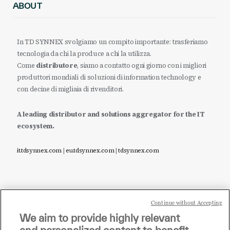
ABOUT
In TD SYNNEX svolgiamo un compito importante: trasferiamo
tecnologia da chi la produce a chi la utilizza.
Come
distributore
, siamo a contatto ogni giorno con i migliori
produttori mondiali di soluzioni di information technology e
con decine di migliaia di rivenditori.
A leading distributor and solutions aggregator for the IT
ecosystem.
it.tdsynnex.com
|
eu.tdsynnex.com
|
tdsynnex.com
Continue without Accepting
Sei un rivenditore di tecnologia e desideri acquistare
We aim to provide highly relevant
i prodotti o le soluzioni trattate sul blog?