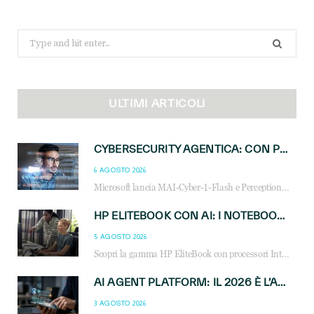
Search
for:
ULTIMI ARTICOLI
CYBERSECURITY AGENTICA: CON PERCEPTION E MAI-CYBER-1-FLASH MICROSOFT APRE NUOVI SERVIZI PER IL CANALE
6 AGOSTO 2026
Microsoft lancia MAI-Cyber-1-Flash e Perception: cybersecurity agentica in preview dal 3 novembre. Cosa cambia per MSP, system integrator e reseller.
HP ELITEBOOK CON AI: I NOTEBOOK BUSINESS INTELLIGENTI CHE TRASFORMANO PRODUTTIVITÀ, SICUREZZA E LAVORO IBRIDO
5 AGOSTO 2026
Scopri la gamma HP EliteBook con processori Intel® Core™ Ultra e AMD Ryzen™ AI. Notebook business progettati per aumentare la produttività, migliorare la collaborazione e garantire sicurezza avanzata in ufficio e in mobilità.
AI AGENT PLATFORM: IL 2026 È L’ANNO DEL «SISTEMA OPERATIVO» PER GLI AGENTI AZIENDALI
3 AGOSTO 2026