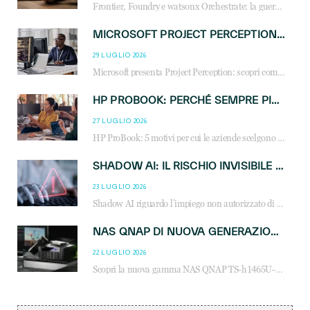
Frontier, Foundry e watsonx Orchestrate: la guerra delle piattaforme AI agent ridisegna il mercato IT. Cosa cambia per reseller, MSP e system integrator.
MICROSOFT PROJECT PERCEPTION: COME GLI AGENTI AI CAMBIERANNO SOC, CYBERSECURITY E SERVIZI MSP
29 LUGLIO 2026
Microsoft presenta Project Perception: scopri come gli agenti AI possono trasformare cybersecurity, SOC e servizi gestiti degli MSP.
HP PROBOOK: PERCHÉ SEMPRE PIÙ AZIENDE SCELGONO NOTEBOOK PROGETTATI PER IL LAVORO MODERNO
27 LUGLIO 2026
HP ProBook: 5 motivi per cui le aziende scelgono i notebook business HP per migliorare produttività, sicurezza e gestione dell’AI.
SHADOW AI: IL RISCHIO INVISIBILE CHE LE AZIENDE POSSONO GOVERNARE
23 LUGLIO 2026
Shadow AI riguardo l’impiego non autorizzato di sistemi AI all’interno dell’azienda. E’ una pratica che si diffonde a partire dai dipendenti fino ai dirigenti e mette a repentaglio la cybersecurity, con costi più elevati per le organizzazioni. Due recenti report illustrano il fenomeno e forniscono dati in merito
NAS QNAP DI NUOVA GENERAZIONE: PIÙ PRESTAZIONI, SCALABILITÀ E PROTEZIONE DEI DATI PER LE INFRASTRUTTURE IT MODERNE
22 LUGLIO 2026
Scopri la nuova gamma NAS QNAP TS-h1465U-RP, TS-h1065eU e TS-h665U: storage aziendale con ZFS, DDR5, E1.S NVMe e connettività 2.5GbE per backup, virtualizzazione e cybersecurity.